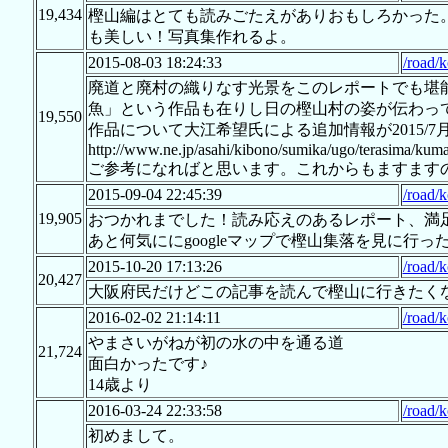
19,434
樫山編はとても読みごたえがありおもしろかった
も美しい！写真集作れるよ。
2015-08-03 18:24:33
/road/
廃道と廃村の織りなす光景をこのレポートでも堪
魚」という作品も在りし日の樫山村の姿が伝わっ
19,550
作品について大江希望氏による追加情報が2015/
http://www.ne.jp/asahi/kibono/sumika/ugo/terasima/kum
ご参考になればと思います。これからもますます
2015-09-04 22:45:39
/road/
19,905
おつかれまでした！読み応えのあるレポート、満
あと何気ににgoogleマップで樫山集落を見に
2015-10-20 17:13:26
/road/
20,427
大阪府民だけどこの記事を読んで樫山に行きたく
2016-02-02 21:14:11
/road/
やまさいがねが初の水の中を通る道
21,724
面白かったです♪
14歳より
2016-03-24 22:33:58
/road/
初めまして。