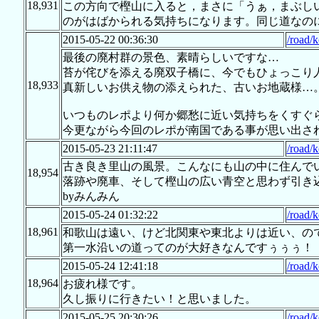
18,931
この方向で樫山に入ると，まさに「うぁ，まぶし
のがはばかられる気持ちになります。同じ道なの
2015-05-22 00:36:30
/road/
最後の廃村群の景色、素晴らしいですな…
苔が侘びを添える廃双子橋に、今でもひょっこり
18,933
真新しいお供え物の添えられた、古いお地蔵様…
いつものレポより何か郷愁に近い気持ちをくすぐ
今更ながら今回のレポが南国である事が思い出さ
2015-05-23 21:11:47
/road/
古き良き里山の風景。こんなにも山の中に住んで
18,954
落跡や廃車、そして樫山の広い青空と思わず引き
byみんみん
2015-05-24 01:32:22
/road/
18,961
和歌山は遠い、けど北関東や東北よりは近い、の
第一水沿いの道ってのが大好きなんですぅぅぅ！
2015-05-24 12:41:18
/road/
18,964
お疲れ様です。
久し振りに行きたい！と思いました。
2015-05-25 20:30:26
/road/