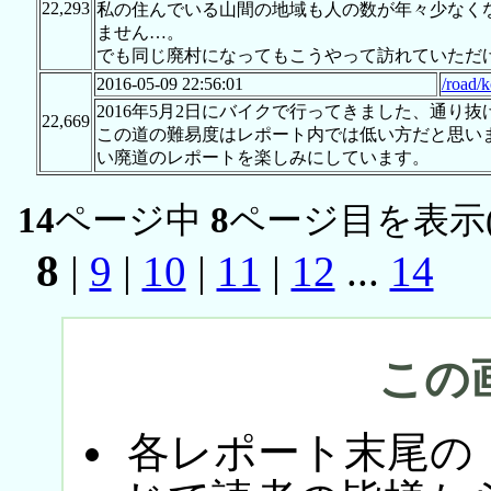
22,293
私の住んでいる山間の地域も人の数が年々少なく
ません…。
でも同じ廃村になってもこうやって訪れていただけ
2016-05-09 22:56:01
/road/
2016年5月2日にバイクで行ってきました、通り
22,669
この道の難易度はレポート内では低い方だと思い
い廃道のレポートを楽しみにしています。
14
ページ中
8
ページ目を表示
8
|
9
|
10
|
11
|
12
...
14
この
各レポート末尾の