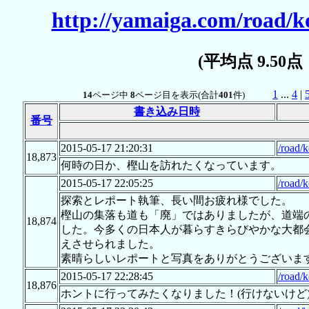
http://yamaiga.com/road/
(平均点 9.50
1
...
4
|
14
ページ中
8
ページ目を表示(合計
401
件)
書き込み日時
番号
2015-05-17 21:20:31
/road/
18,873
何時の日か、樫山を訪れたくなっています。
2015-05-17 22:05:25
/road/
探索とレポート執筆、長い間お疲れ様でした。
樫山の集落も道も「廃」ではありましたが、道端
18,874
した。今多くの日本人が暮らすきらびやかな大都
えさせられました。
素晴らしいレポートと写真をありがとうございま
2015-05-17 22:28:45
/road/
18,876
ホントに行ってみたくなりました！(行けないけど