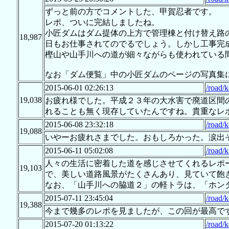
ずっと前の方でコメントした、甲賀忍者です。
レポ、ついに完結しましたね。
小匠ダムはダム提体の上方で管理棟と付け替え路
18,987
日もお仕事されてのでるでしょう。しかし工事完
樫山や山手川への道が細々ながらも使われている
なお「ダム便覧」中の小匠ダムのページの写真集に
2015-06-01 02:26:13
/road/
19,038
お疲れ様でした。平成２３年の大水害で廃道区間
れることも無く現存していたんですね。貴重なレ
2015-06-08 23:32:18
/road/
19,088
いやーお疲れさまでした。おもしろかった。涙出
2015-06-11 05:02:08
/road/
人々の生活に密着した道を感じさせてくれるレポ
19,103
で、美しい道路風景がたくさんあり、見ていて飽
なお、「山手川への脇道２」の軽トラは、「ホンダ
2015-07-11 23:45:04
/road/
19,388
今まで幾多のレポを見ましたが、この回が最高で
2015-07-20 01:13:22
/road/