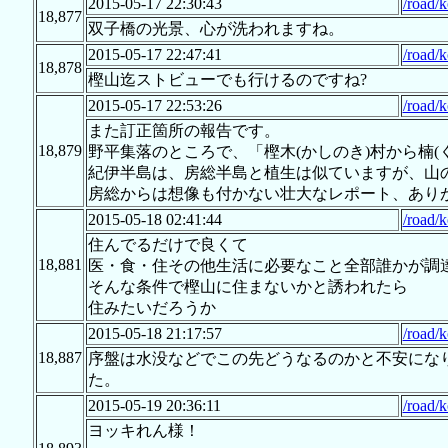
2015-05-17 22:30:43
/road/
18,877
双子橋の光景、心が洗われますね。
2015-05-17 22:47:41
/road/
18,878
樫山迄ストビューでも行けるのですね?
2015-05-17 22:53:26
/road/
また訂正箇所の報告です。
18,879
野平集落のところで、「樫木(かしのき)村から楠
紀伊半島は、房総半島と植生は似ていますが、山
房総からは想像も付かない壮大なレポート、あり
2015-05-18 02:41:44
/road/
住んでるだけで良くて
18,881
医・食・住その他生活に必要なこと全部誰かが調
そんな条件で樫山に住まないかと誘われたら
住みたいだろうか
2015-05-18 21:17:57
/road/
18,887
序盤は水没などでこの先どうなるのかと不安になり
た。
2015-05-19 20:36:11
/road/
ヨッキれん様！