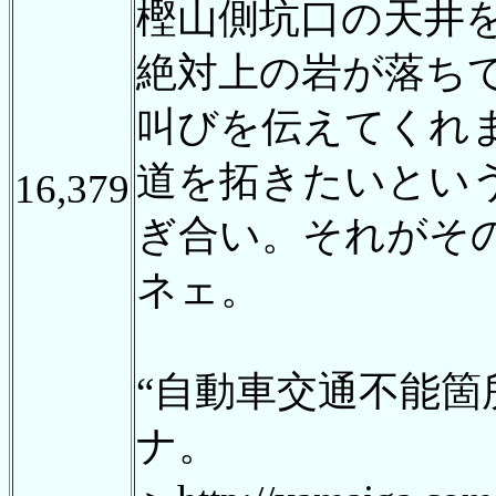
樫山側坑口の天井
絶対上の岩が落ち
叫びを伝えてくれ
道を拓きたいとい
16,379
ぎ合い。それがそ
ネェ。
“自動車交通不能箇
ナ。