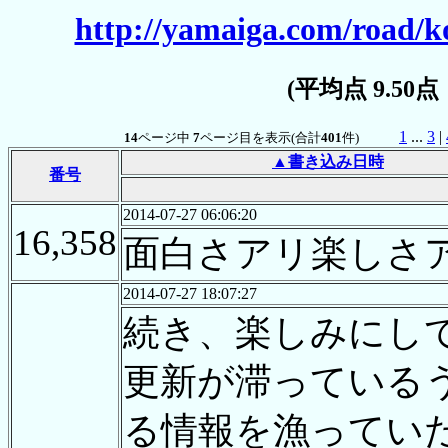
http://yamaiga.com/road/
(平均点 9.50
1
...
3
|
14
ページ中
7
ページ目を表示(合計
401
件)
▲書き込み日時
番号
2014-07-27 06:06:20
16,358
面白さアリ楽しさ
2014-07-27 18:07:27
続き、楽しみにし
更新が滞っている
る情報を漁っていた