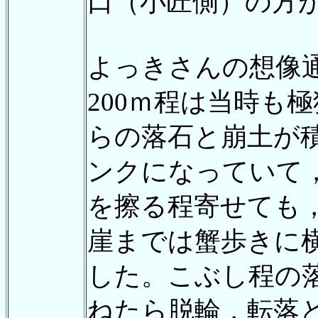
口（小匠側）の方
よっきさんの想像
200ｍ程は当時も
らの落石と崩土が
ンクになっていて
を擦る程寄せても
崖までは蟹歩きに
した。こぶし程の
ねたら脱輪，転落