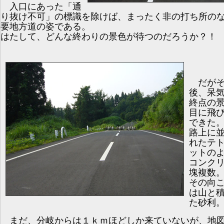
入口にあった「通
り抜け不可」の標識を除けば、まったく非の打ち所の
要地方道の姿である。
はたして、どんな終わりの景色が待つのだろうか？！
だがそ
後、呆
終点の
目に飛
できた
路上に
れたテ
ットの
コンク
塊複数
その向
は山と
た砂利
まだ、分岐からは１ｋｍほどしか来ていないが、地