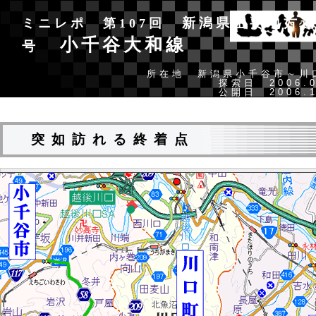
新潟県主要地方道
ミニレポ 第107回
小千谷大和線
号
所在地 新潟県小千谷市～
探索日 2006.0
公開日 2006.1
突如訪れる終着点