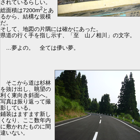
されているらしい。
2
総面積は7200m
とあ
るから、結構な規模
だ。
そして、地図の片隅には確かにあった。
県道の行く手を指し示す、「至 山ノ相川」の文字。
…夢よの。 全ては儚い夢。
そこから道は杉林
を抜け出し、眺望の
利く東向き斜面へ。
写真は振り返って撮
影している。
鋪装はますます新し
くなり、ここ数年内
に敷かれたものに間
違いない。