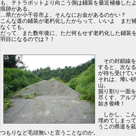
も、テトラポットより向こう側は鋪装を最近補修した
痕跡がある。
…県だか小千谷市よ、そんなにお金があるのかい？
こんな道の鋪装が老朽化したからって、いいよ まだ
なくても。
だって、また数年後に、ただ何もせず老朽化した鋪装
羽目になるのでは？！
その封鎖線を
すると、次な
が待ち受けて
それは、堆い
山。
掘り割り一面
尽くす、アル
如き俊峰！
しかし、こん
埋めてしまっ
うこの県道を
つもりなど毛頭無いと言うことなのか。