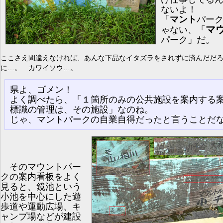
ないよ！
「
マント
パー
マ
ゃない、「
パーク」だ。
ここさえ間違えなければ、あんな下品なイタズラをされずに済んだだ
に…。 カワイソウ…。
県よ、ゴメン！
よく調べたら、「１箇所のみの公共施設を案内する
標識の管理は、その施設」なのね。
じゃ、マントパークの自業自得だったと言うことだ
そのマウントパー
クの案内看板をよく
見ると、鏡池という
小池を中心にした遊
歩道や運動広場、キ
ャンプ場などが建設