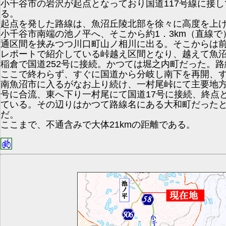
小千谷市の岩沢が起点となっており国道117号線に接し
る。
起点を発した路線は、魚沼丘陵北部を徐々に高度を上
小千谷市南端の池ノ平へ、そこから約1．3km（直線で
通区間を挟みつつ川口町山ノ相川に出る。そこからは
レポートで紹介している峠越え区間となり、越えて魚
稲倉で国道252号に接続。かつては堀之内町だった。路
ここで終わらず、すぐに国道から分岐し南下を再開、
南魚沼市に入るがなお上り続け、一村尾峠にて主要地方
号に合流、東へ下り一村尾にて国道17号に接続、終点
ている。その辺りはかつて路線名にある大和町だった
だ。
ここまで、不通含みで大体21kmの距離である。