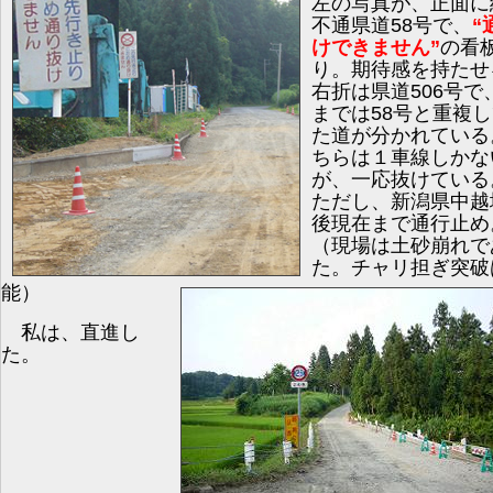
左の写真が、正面に
不通県道58号で、
“
けできません”
の看
り。期待感を持たせ
右折は県道506号で
までは58号と重複
た道が分かれている
ちらは１車線しかな
が、一応抜けている
ただし、新潟県中越
後現在まで通行止め
（現場は土砂崩れで
た。チャリ担ぎ突破
能）
私は、直進し
た。