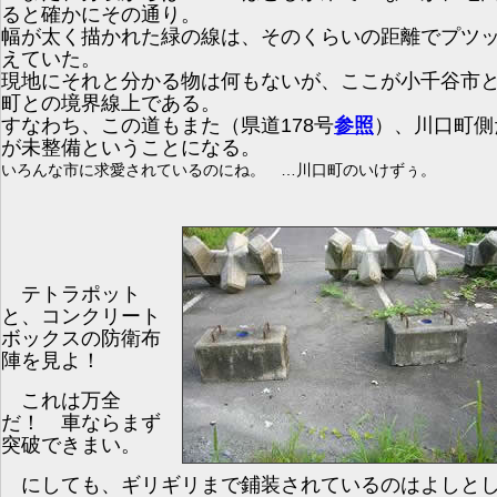
ると確かにその通り。
幅が太く描かれた緑の線は、そのくらいの距離でプツ
えていた。
現地にそれと分かる物は何もないが、ここが小千谷市
町との境界線上である。
すなわち、この道もまた（県道178号
参照
）、川口町側
が未整備ということになる。
いろんな市に求愛されているのにね。 …川口町のいけずぅ。
テトラポット
と、コンクリート
ボックスの防衛布
陣を見よ！
これは万全
だ！ 車ならまず
突破できまい。
にしても、ギリギリまで鋪装されているのはよしと