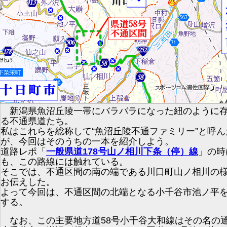
新潟県魚沼丘陵一帯にバラバラになった紐のように
る不通県道たち。
私はこれらを総称して“魚沼丘陵不通ファミリー”と呼ん
が、今回はそのうちの一本を紹介しよう。
道路レポ「
一般県道178号山ノ相川下条（停）線
」の時
も、この路線には触れている。
そこでは、不通区間の南の端である川口町山ノ相川の
お伝えした。
よって今回は、不通区間の北端となる小千谷市池ノ平
する。
なお、この主要地方道58号小千谷大和線はその名の