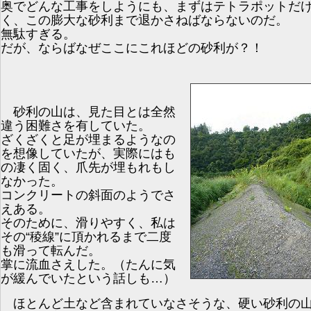
奥でどんな工事をしようにも、まずはテトラポットだ
く、この膨大な砂利まで退かさねばならないのだ。
無駄すぎる。
だが、ならばなぜここにこれほどの砂利が？！
砂利の山は、見た目とは全然
違う困難さを有していた。
ざくざくと足が埋まるようなの
を想像していたが、実際にはも
の凄く固く、爪先が埋もれもし
なかった。
コンクリートの斜面のようでさ
えある。
そのために、滑りやすく、私は
その“稜線”に頂かれるまで二度
も滑って転んだ。
掌に流血さえした。（たんに気
が緩んでいたという話しも…）
ほとんど土など含まれていなさそうな、硬い砂利の