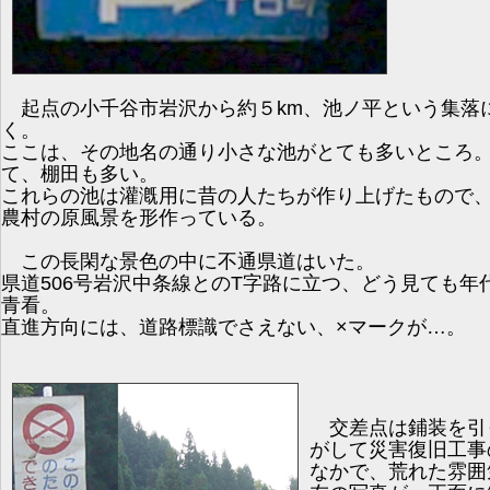
起点の小千谷市岩沢から約５km、池ノ平という集落
く。
ここは、その地名の通り小さな池がとても多いところ
て、棚田も多い。
これらの池は灌漑用に昔の人たちが作り上げたもので
農村の原風景を形作っている。
この長閑な景色の中に不通県道はいた。
県道506号岩沢中条線とのT字路に立つ、どう見ても年
青看。
直進方向には、道路標識でさえない、×マークが…。
交差点は鋪装を引
がして災害復旧工事
なかで、荒れた雰囲