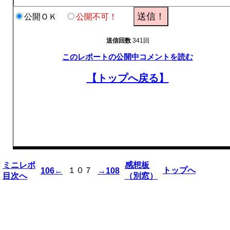
公開ＯＫ
公開不可！
送信回数
341回
このレポートの公開中コメントを読む
【トップへ戻る】
ミニレポ
感想板
１０７
トップへ
106←
→108
目次へ
（別窓）