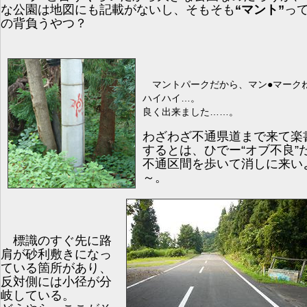
な公園は地図にも記載がないし、そもそも
“マント”
っ
の背負うやつ？
マントパークだから、マン●マーク
ハイハイ…。
良く出来ました……。
わざわざ不通県道まで来て楽
するとは、ひでー“オブ不良”
不通区間を歩いて消しに来い
～。
標識のすぐ先に路
肩が砂利敷きになっ
ている箇所があり、
反対側には小径が分
岐している。