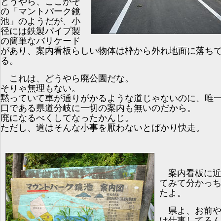
どうやら、ここがそ
の「マントパーク鏡
池」のようだが、小
径には鉄製パイプ製
の簡単なバリケード
があり、案内看板らしい物体は枠から外れ地面に落ち
る。
これは、どうやら廃公園だな。
そりゃ無理もない。
黙っていて車が通りがかるような道じゃないのに、唯
口である県道分岐に一切の案内も無いのだから。
廃になるべくしてなったかんじ。
ただし、道はそんな小事を厭わないとばかり快走。
案内看板に近
てみて分かっ
たよ。
県よ、お前や
け仕事してる