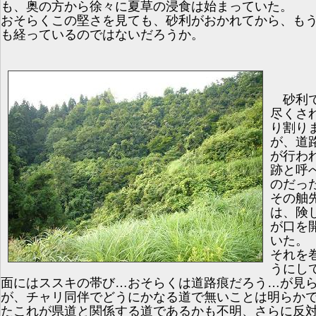
も、奥の方から徐々に夏草の浸食は始まっていた。
おそらくこの堅さを見ても、砂利がおかれてから、も
も経っているのではないだろうか。
砂利で
尽くさ
り割り
が、道
が行わ
跡と呼
のだっ
その舳
は、険
が口を
いた。
それを
うにし
面にはススキの帯び…おそらくは道路痕だろう…が見
が、チャリ同伴でどうにかなる道で無いことは明らか
たこれが県道と関係する道であるかも不明、さらに反