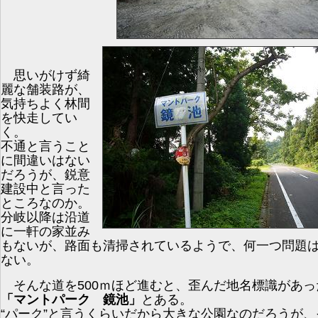
思いがけず綺
麗な舗装路が、
気持ちよく林間
を快走してい
く。
不通と言うこと
に間違いはない
だろうが、鋭意
建設中と言った
ところなのか。
分岐以降は沿道
に一軒の家並み
もないが、路面も清掃されているようで、何一つ問題
ない。
そんな道を500ｍほど進むと、歪んだ地名標識があっ
「マントパーク 鏡池」
とある。
“パーク”と言うくらいだから大きな公園なのだろうが、