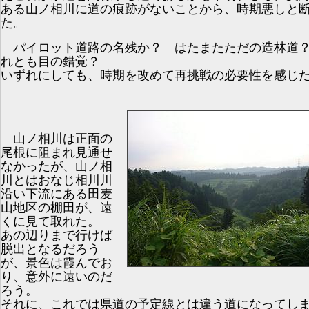
ある山ノ相川に道の痕跡がないことから、時期悪しと
た。
パイロット道路の名残か？ はたまたただの造林道
れとも目の錯覚？
いずれにしても、時期を改めて再挑戦の必要性を感じ
山ノ相川は正面の
尾根に阻まれ見通せ
なかったが、山ノ相
川とはおなじ相川川
沿い下流にある田麦
山地区の棚田が、遠
くに見て取れた。
あの辺りまで行けば
脱出となるだろう
が、景色は霞んでお
り、意外に遠いのだ
ろう。
それに、これでは県道の予定線とは違う道になってし