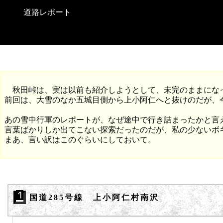
道路レポート
秋田峠は、実は以前も紹介しようとして、未完のままにな
前回は、大雪のなか五城目側から上小阿仁へと抜けのだが、
あの雪中行軍のレポートが、なぜ途中で行き詰まったかと言
言葉ばかりしか出てこない探索だったのだが、私の少ないボ
まあ、言い訳はこのぐらいにしておいて。
国道285号線 上小阿仁村南沢