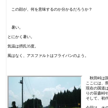
この顔が、何を意味するのか分かるだろうか？
暑い。
とにかく暑い。
気温は摂氏35度。
風はなく、アスファルトはフライパンのよう。
秋田峠は国
ここには、
現在の国道
りの笹森峠
そして、初
今回は、そ