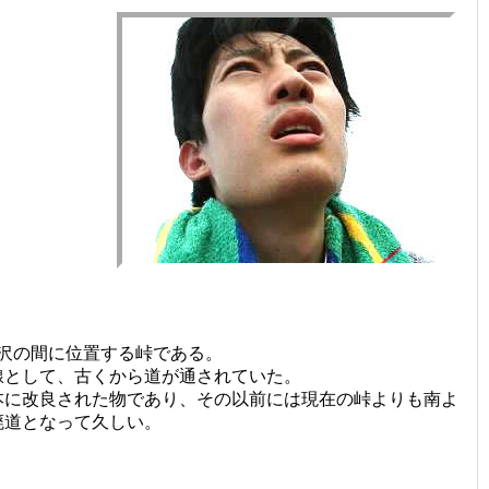
沢の間に位置する峠である。
線として、古くから道が通されていた。
本に改良された物であり、その以前には現在の峠よりも南よ
廃道となって久しい。