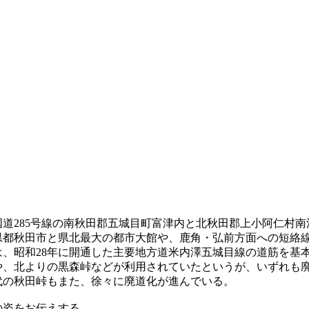
道285号線の南秋田郡五城目町富津内と北秋田郡上小阿仁村南
県都秋田市と県北最大の都市大館や、鹿角・弘前方面への短絡
は、昭和28年に開通した主要地方道米内澤五城目線の道筋を基
や、北よりの黒森峠などが利用されていたというが、いずれも
代の秋田峠もまた、徐々に廃道化が進んでいる。
の姿をお伝えする。