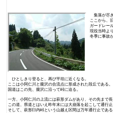
集落が尽き
ここから、
ガードレー
現役当時よ
冬季に事故
ひとしきり登ると、再び平坦に近くなる。
ここは小阿仁川と朧沢の合流点に形成された段丘である。
国道はこの先、朧沢に沿って峠に迫る。
一方、小阿仁川の上流には萩形ダムがあり、その先まで長
この道、県道とはいえ昨年末には大崩落を起こして通行止
そして、萩形臼内峠という山越え区間は万年通行止である