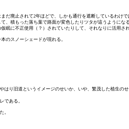
まだ廃止されて2年ほどで、しかも通行を遮断しているわけで
して、積もった落ち葉で路面が変色したりツタが這うようにな
の仮眠に不正使用（？）されていたりして、それなりに活用さ
一本のスノーシェードが現れる。
やはり旧道というイメージのせいか、いや、繁茂した植生のせ
レである。
た。