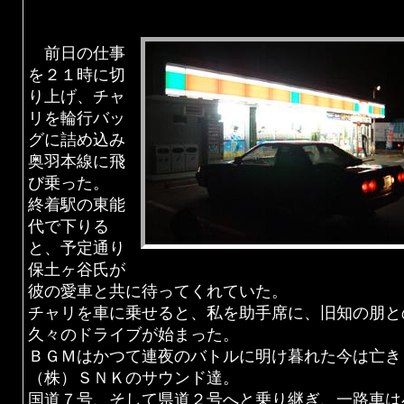
前日の仕事
を２１時に切
り上げ、チャ
リを輪行バッ
グに詰め込み
奥羽本線に飛
び乗った。
終着駅の東能
代で下りる
と、予定通り
保土ヶ谷氏が
彼の愛車と共に待ってくれていた。
チャリを車に乗せると、私を助手席に、旧知の朋と
久々のドライブが始まった。
ＢＧＭはかつて連夜のバトルに明け暮れた今は亡き
（株）ＳＮＫのサウンド達。
国道７号、そして県道２号へと乗り継ぎ、一路車は