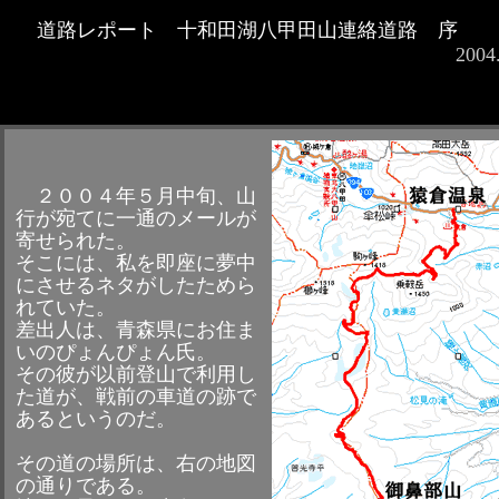
道路レポート 十和田湖八甲田山連絡道路 序
2004
２００４年５月中旬、山
行が宛てに一通のメールが
寄せられた。
そこには、私を即座に夢中
にさせるネタがしたためら
れていた。
差出人は、青森県にお住ま
いのぴょんぴょん氏。
その彼が以前登山で利用し
た道が、戦前の車道の跡で
あるというのだ。
その道の場所は、右の地図
の通りである。