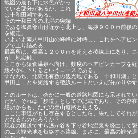
地図の最も下に水色がかっ
ている部分があるが、これ
は十和田湖である。
その十和田湖の北岸の突端
である御鼻部山付近から北上し、海抜９００ｍ前後の
を縦走。
いよいよ南八甲田山の峰峰に対峙し、これをヘアピン
ブで上り詰める。
最高所は、標高１２００ｍを超える稜線上にあり、こ
が、地獄峠。
ここから猿倉温泉へ向け、数度のヘアピンカーブを経
緩やかに下りるというコースである。
すなわち、北東北有数の観光地である「十和田湖」と
甲田山」とを短絡する稜線ルートといえば分かりやす
このルートは、確かに一般の道路地図にも示されてい
だが、それは「歩道」としての記載であり、その存在
場所からも、ただの登山道路と見える。
ここに車道がもし存在するとしたら、果たしてそれが
となるものだろうか？
現在の国道ですら遙か谷を下り谷地温泉を経由して繋
の二大観光地を短絡する路線、まさに、最高の観光道