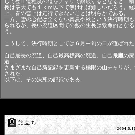
して登山道程度の道をチャリで踏破するとなると、積
長は最大でも１ｋｍ以下で無ければ難しいだろう。経
上、春の雪上は走行できないことは明らかである。
一方、雪の心配は全くない真夏や秋という決行時期も
られるが、長い廃道区間での藪の生長は致命的となる
う。
こうして、決行時期としては６月中旬の日が選ばれた
自己最長の廃道、自己最高標高の廃道、自己
最難
の廃
道…。
さまざまな自己新記録を更新する極限の山チャリが、
された。
以下は、その決死の記録である。
旅立ち
2004.6.1