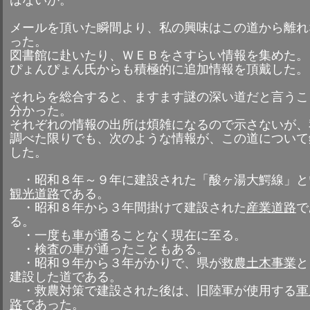
はないか。
メールを頂いた瞬間より、私の興味はこの道から離れ
った。
図書館に赴いたり、ＷＥＢをさすらい情報を集めた。
ぴょんぴょん氏からも積極的に追加情報を頂戴した。
それらを総合すると、ますます謎の深い道だと言うこ
分かった。
それぞれの情報の出所は煩雑になるので示さないが、
調べた限りでも、次のような情報が、この道について
した。
・昭和８年～９年に建設された「酸ヶ湯大鰐線」と
観光道路
である。
・昭和８年から３年間掛けて建設された
産業道路
で
る。
・一度も車が通ることなく現在に至る。
・検査の車が通ったこともある。
・昭和９年から３年がかりで、県が
救農土木事業
と
建設した道である。
・救農対策で建設された後は、旧陸軍が使用する
軍
路
であった。