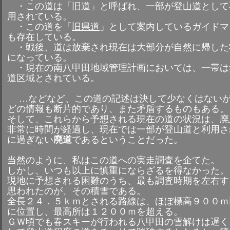
・この道は「旧道」と呼ばれ、一部が
登山道
として
用されている。
・この道を「
旧県道
」として案内しているガイドマ
も存在している。
・戦後、道は放棄され現在は大部分が自然に帰した
になっている。
・現在の南八甲田地域管理計画においては、一帯は
道区域とされている。
…などなど、この道の記述は決して少なくはない
どの情報も断片的であり、また矛盾するものもある。
そして、これらから予想される現在の道の状況は、廃
非常に時間が経過し、現在では一部が登山道と利用さ
に過ぎない
廃道
であるということだった。
当然のように、私はこの道への実走調査を企てた。
しかし、いつも以上に慎重にならざるを得なかった。
現地に予想される困難のうち、最も調査時期を左右す
思われたのが、その積雪である。
全長２４．５ｋｍとされる路線は、ほぼ標高９００ｍ
に位置し、最高所は１２００ｍを超える。
ＧＷ頃でも春スキーが行われる八甲田の雪解けは遅く