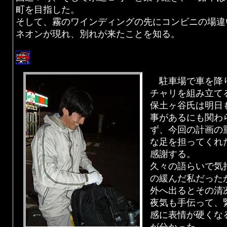
町を目指した。
そして、霧のワインディングの先にコンビニの場違
ネオンが現れ、別れが来たことを知る。
駐車場で車を降
チャリを組み立て
保土ヶ谷氏は明日
事があるにも関わ
ず、今回の計画の
な足を担ってくれ
感謝する。
久々の語らいで気
の緩んだ私だった
外へ出るとその清
夜気も手伝って、
感に表情が硬くな