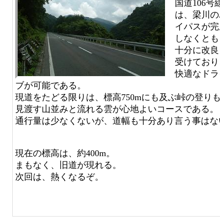
国道106号
は、梁川の
イパスが完
しなくとも
十分に改良
受けており
快適なドラ
ブが可能である。
現道をたどる限りは、標高750mにも及ぶ峠の登り
見渡す山並みと流れる雲が心地よいコースである。
通行量は少なくないが、道幅も十分あり言う事はな
現在の標高は、約400m。
まもなく、旧道が現れる。
次回は、熱くなるぞ。