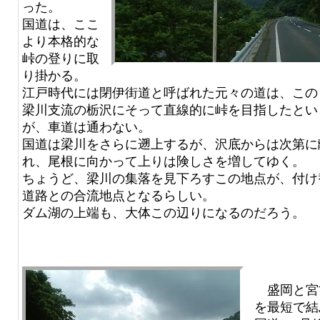
った。
国道は、ここ
より本格的な
峠の登りに取
り掛かる。
江戸時代には閉伊街道と呼ばれた元々の道は、この
梁川支流の栃沢にそって直線的に峠を目指したとい
が、車道は通わない。
国道は梁川をさらに遡上するが、沢底からは次第に
れ、尾根に向かって上りは険しさを増してゆく。
ちょうど、梁川の集落を見下ろすこの地点が、付け
道路との合流地点となるらしい。
ダム湖の上端も、大体この辺りになるのだろう。
盛岡と宮
を最短で結