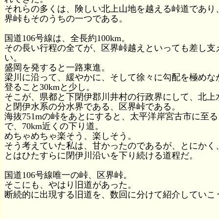
それらの多くは、険しい北上山地を越える峠道であり
界峠もそのうちの一つである。
国道106号線は、全長約100km。
その長い行程の全てが、区界峠越えといっても差し支
い。
盛岡を発すると一路東進。
梁川に沿って、緩やかに、そして徐々に勾配を極めな
登ること30kmと少し。
そこが、県都と下閉伊郡川井村の行政界にして、北上
と閉伊水系の分水界である、区界峠である。
海抜751mの峠をあとにすると、太平洋岸宮古市に至る
で、70km近くの下り道。
めちゃめちゃ楽そう、楽しそう。
そう考えていた私は、甘かったのであるが、とにかく
とはひたすらに閉伊川沿いを下り続ける道程だ。
国道106号線唯一の峠、区界峠。
そこにも、やはり旧道があった。
断続的に出現する旧道を、数回に分けて紹介していこ