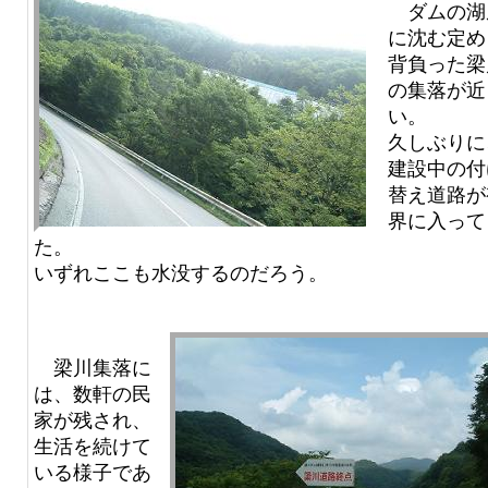
ダムの湖
に沈む定め
背負った梁
の集落が近
い。
久しぶりに
建設中の付
替え道路が
界に入って
た。
いずれここも水没するのだろう。
梁川集落に
は、数軒の民
家が残され、
生活を続けて
いる様子であ