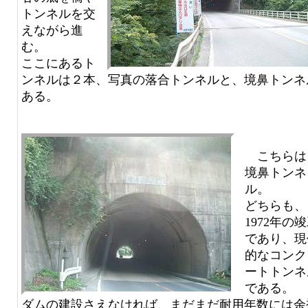
トンネルを交
えながら進
む。
ここにあるト
ンネルは２本、写真の落合トンネルと、境鼻トンネ
ある。
こちらは
境鼻トンネ
ル。
どちらも、
1972年の
であり、現
的なコンク
ートトンネ
である。
ダムの建設さえなければ、まだまだ耐用年数には余