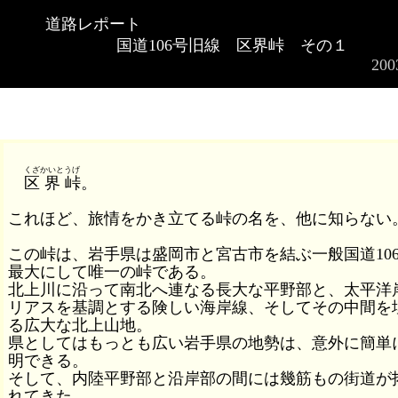
道路レポート
国道106号旧線 区界峠 その１
200
くざかいとうげ
区 界 峠
。
これほど、旅情をかき立てる峠の名を、他に知らない
この峠は、岩手県は盛岡市と宮古市を結ぶ一般国道10
最大にして唯一の峠である。
北上川に沿って南北へ連なる長大な平野部と、太平洋
リアスを基調とする険しい海岸線、そしてその中間を
る広大な北上山地。
県としてはもっとも広い岩手県の地勢は、意外に簡単
明できる。
そして、内陸平野部と沿岸部の間には幾筋もの街道が
れてきた。