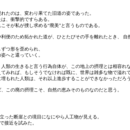
れたのは、変わり果てた旧道の姿であった。
たは、衝撃的ですらある。
れこそが私が捜し求める“廃美”と言うものである。
や利便のため拓かれた道が、ひとたびその手を離れたとき、 自
しずつ形を歪められ、
の姿へと還っていく。
、人類の生きると言う行為自体が、この地上の摂理とは相容れ
えてみれば、もしそうでなければ既に、世界は雑多な物で溢れ
に埋もれた人類は、それ以上進歩することができなかっただろ
ば、この廃の摂理こそ、自然の恵みそのものなのだと思う。
立った断崖との境目になにやら人工物が見える。
で接近を試みた。