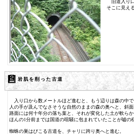
旧道入り口
そこに見え
岩肌を削った古道
入り口から数メートルほど進むと、もう辺りは森の中で
人の手が及んでなさそうな自然のままの森の奥へと、斜面
路面には何十年分の落ち葉と、それが変化した土が軟らか
ほんの1分前までは国道の喧騒に包まれていたことが嘘の
蜘蛛の巣はびこる古道を、チャリに跨り奥へと進む。