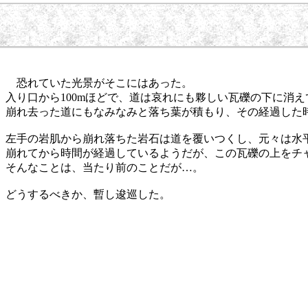
恐れていた光景がそこにはあった。
入り口から100mほどで、道は哀れにも夥しい瓦礫の下に消
崩れ去った道にもなみなみと落ち葉が積もり、その経過した
左手の岩肌から崩れ落ちた岩石は道を覆いつくし、元々は水
崩れてから時間が経過しているようだが、この瓦礫の上をチ
そんなことは、当たり前のことだが…。
どうするべきか、暫し逡巡した。