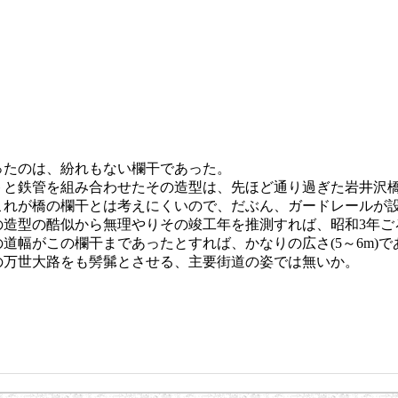
たのは、紛れもない欄干であった。
トと鉄管を組み合わせたその造型は、先ほど通り過ぎた岩井沢
これが橋の欄干とは考えにくいので、だぶん、ガードレールが
の造型の酷似から無理やりその竣工年を推測すれば、昭和3年ご
道幅がこの欄干まであったとすれば、かなりの広さ(5～6m)で
の万世大路をも髣髴とさせる、主要街道の姿では無いか。