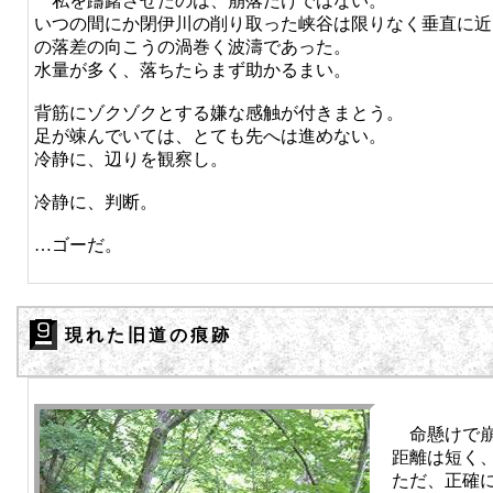
私を躊躇させたのは、崩落だけではない。
いつの間にか閉伊川の削り取った峡谷は限りなく垂直に近
の落差の向こうの渦巻く波濤であった。
水量が多く、落ちたらまず助かるまい。
背筋にゾクゾクとする嫌な感触が付きまとう。
足が竦んでいては、とても先へは進めない。
冷静に、辺りを観察し。
冷静に、判断。
…ゴーだ。
現れた旧道の痕跡
命懸けで崩
距離は短く
ただ、正確