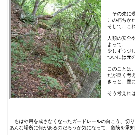
その先に現
この朽ちか
そして、こ
人類の安全
よって、
少しずつ少
ついには元
このことは
だが良く考
きっと、塵
そう考えれ
もはや用を成さなくなったガードレールの向こう、切り
あんな場所に何があるのだろうか気になって、危険を承知