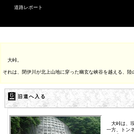
道路レポート
大峠。
それは、閉伊川が北上山地に穿った幽玄な峡谷を越える、陸
旧道へ入る
大峠は、現
一方、トン