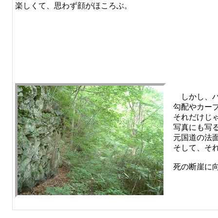
楽しくて、思わず顔がほころぶ。
しかし、ハ
勾配やカー
それだけじ
写真にも写
元国道の法
そして、そ
死の断崖に