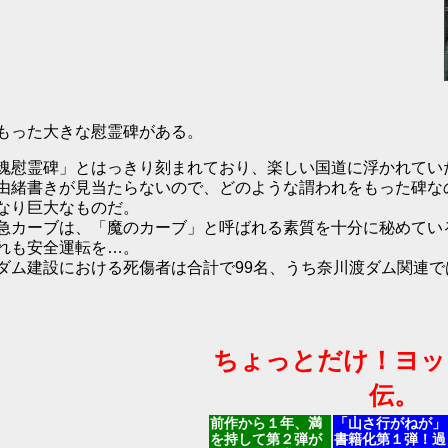
もった大きな慰霊碑がある。
魂慰霊碑」とはっきり刻まれており、楽しい国道に浮かれてい
由緒書きが見当たらないので、どのような謂われをもった碑な
なり巨大なものだ。
急カーブは、「魔のカーブ」と呼ばれる素質を十分に秘めてい
れも安全運転を…。
ダム建設における死傷者は合計で99名、うち奈川渡ダム関連で
ちょっとだけ！ヨッ
伝。
前作から１年、満
「山さ行がねが」
を持して第２弾が
書籍化第１弾！過