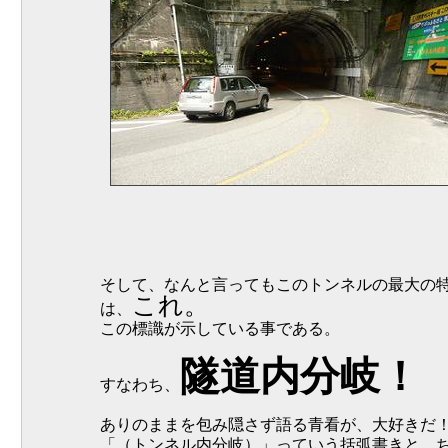
そして、なんと言ってもこのトンネルの最大の
これ。
は、
この標識が示している事である。
隧道内分岐！
すなわち、
ありのままを包み隠さず語る青看が、大好き
「（トンネル内分岐）」っていう括弧書きと、