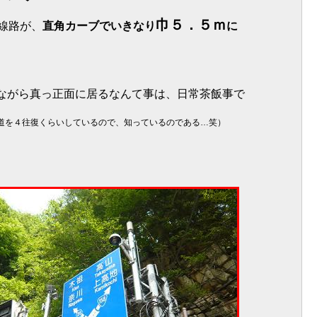
巾５．５ｍ
線路が、
直角カーブでいきなり
に
ながら真っ正面に居るなんて事は、日常茶飯事で
の道を４往復くらいしているので、知っているのである…笑）