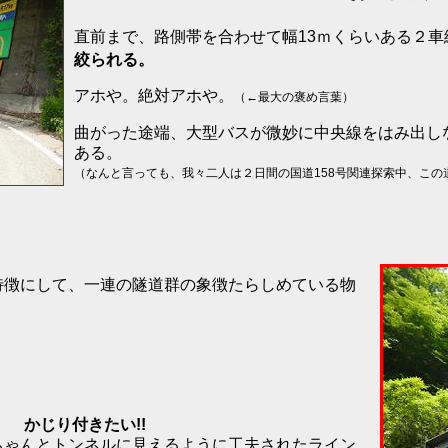
直前まで、路側帯を合わせて幅13ｍくらいある２車
絞られる。
アホや。絶対アホや。
（←最大の褒め言葉）
曲がった途端、大型バスが微妙に中央線をはみ出し
ある。
（なんと言っても、我々二人は２日間の国道158号関連探索中、こ
特徴にして、一連の隧道群の象徴たらしめている物
だ！
かじり付きたい!!
ちゃんとトンネルに見えるように工夫されたライン