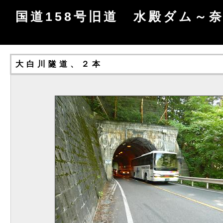
国道158号旧道 水殿ダム～
大白川隧道、２本