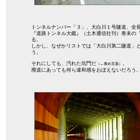
トンネルナンバー「３」、大白川１号隧道、全長5
『道路トンネル大鑑』（土木通信社刊）巻末の「隧
る。
しかし、なぜかリストでは「大白川第二隧道」
う。
それにしても、汚れた坑門だ
。
（←褒め言葉）
廃道にあっても何ら違和感をおぼえないだろう