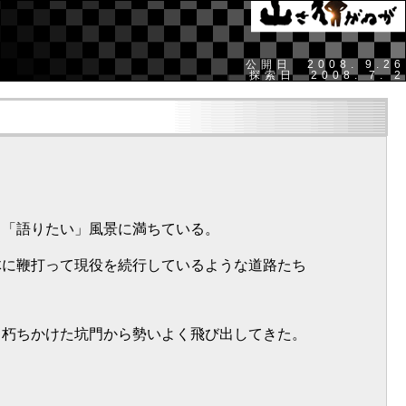
公開日 2008. 9.26
探索日 2008. 7. 2
も「語りたい」風景に満ちている。
体に鞭打って現役を続行しているような道路たち
。
、朽ちかけた坑門から勢いよく飛び出してきた。