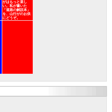
がはもっと楽し
い。私が書いた
「道路の解説本」
を、山行がのお供
にどうぞ。