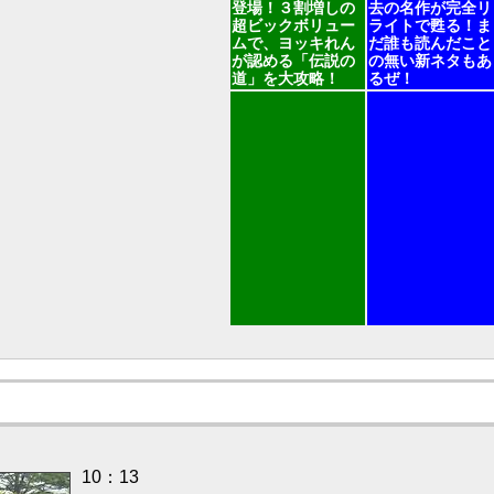
登場！３割増しの
去の名作が完全リ
超ビックボリュー
ライトで甦る！ま
ムで、ヨッキれん
だ誰も読んだこと
が認める「伝説の
の無い新ネタもあ
道」を大攻略！
るぜ！
10：13