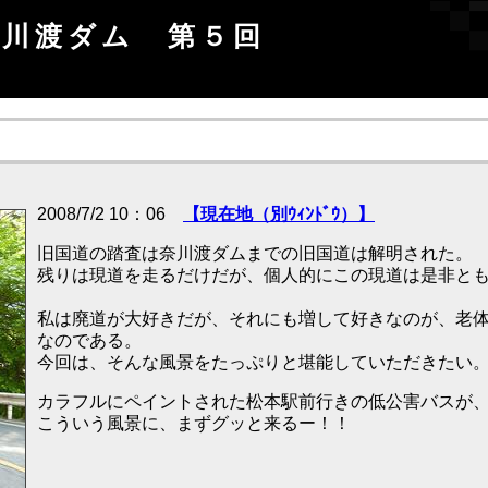
奈川渡ダム
第５回
2008/7/2 10：06
【現在地（別ｳｨﾝﾄﾞｳ）】
旧国道の踏査は奈川渡ダムまでの旧国道は解明された。
残りは現道を走るだけだが、個人的にこの現道は是非と
私は廃道が大好きだが、それにも増して好きなのが、老
なのである。
今回は、そんな風景をたっぷりと堪能していただきたい
カラフルにペイントされた松本駅前行きの低公害バスが
こういう風景に、まずグッと来るー！！