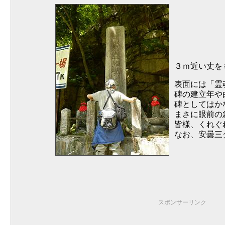
３ｍ近い丈を
表面には「霊
碑の建立年や
碑としてはか
まさに眼前の
皆様、くれぐ
なお、安曇三
スポンサーリンク