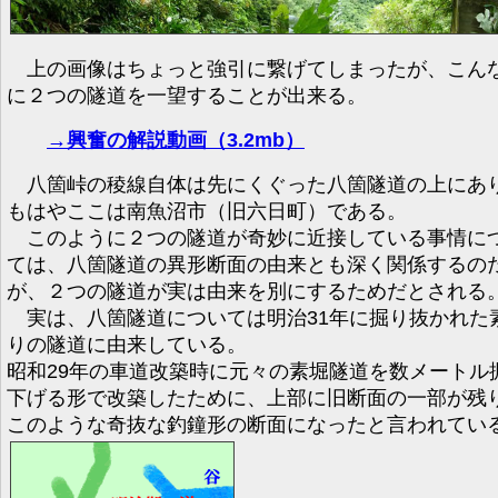
上の画像はちょっと強引に繋げてしまったが、こん
に２つの隧道を一望することが出来る。
→興奮の解説動画（3.2mb）
八箇峠の稜線自体は先にくぐった八箇隧道の上にあ
もはやここは南魚沼市（旧六日町）である。
このように２つの隧道が奇妙に近接している事情に
ては、八箇隧道の異形断面の由来とも深く関係するの
が、２つの隧道が実は由来を別にするためだとされる
実は、八箇隧道については明治31年に掘り抜かれた
りの隧道に由来している。
昭和29年の車道改築時に元々の素堀隧道を数メートル
下げる形で改築したために、上部に旧断面の一部が残
このような奇抜な釣鐘形の断面になったと言われてい