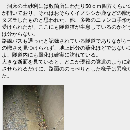
洞床の土砂利には数箇所にわたり50ｃｍ四方くらい
が開いており、それはおそらくイノシシか鹿などの獣
タズラしたものと思われた。他、多数のニャンコ手形
受けられたが、ここにも隧道猫が生息しているのかど
は分からない。
路線バスも通ったと記録されている隧道でありながら
の轍さえ見つけられず、地上部分の薮化ほどではない
よ、隧道内にも風化は確実に訪れている。
大きな断面を見ていると、どこか現役の隧道のように
させられるだけに、路面ののっぺりとした様子は異様
た。