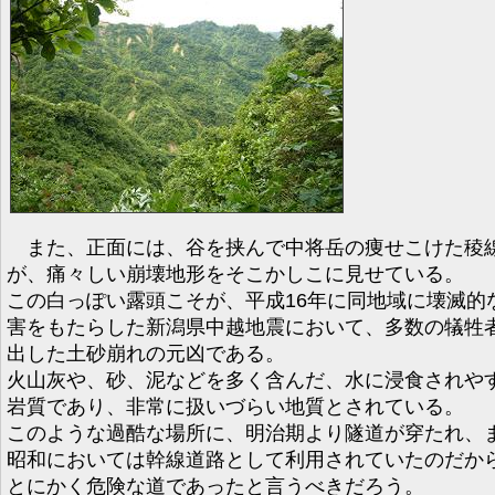
また、正面には、谷を挟んで中将岳の痩せこけた稜
が、痛々しい崩壊地形をそこかしこに見せている。
この白っぽい露頭こそが、平成16年に同地域に壊滅的
害をもたらした新潟県中越地震において、多数の犠牲
出した土砂崩れの元凶である。
火山灰や、砂、泥などを多く含んだ、水に浸食されや
岩質であり、非常に扱いづらい地質とされている。
このような過酷な場所に、明治期より隧道が穿たれ、
昭和においては幹線道路として利用されていたのだか
とにかく危険な道であったと言うべきだろう。