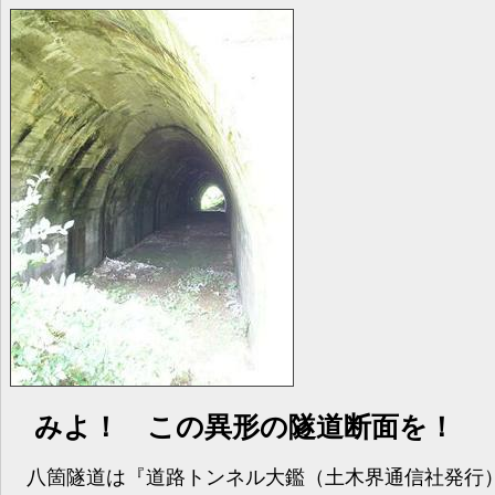
みよ！ この異形の隧道断面を！
八箇隧道は『道路トンネル大鑑（土木界通信社発行