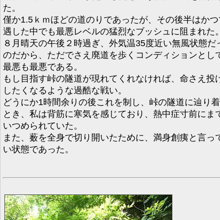
た。
僅か1.5ｋｍほどの道のりであったが、その後半はかつ
遇した中でも最悪レベルの猛烈なブッシュに阻まれた
８月晴天の午後２時過ぎ、外気温35度近い無風状態だ
のだから、ただでさえ廃道を歩くコンディションとし
最悪も最悪である。
もし目指す峠の隧道が現れてくれなければ、命さえ投
したくなるような過酷な戦い。
どうにか1時間余りの後これを制し、峠の隧道に辿り
とき、私は背筋に寒気を感じており、熱中症寸前にま
いつめられていた。
また、薮を全身で切り開いたために、満身創痍と言っ
い状態であった。