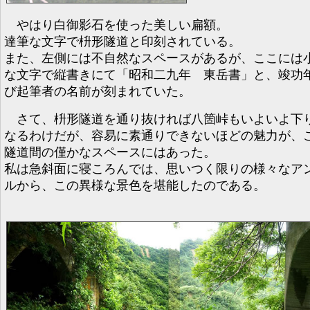
やはり白御影石を使った美しい扁額。
達筆な文字で枡形隧道と印刻されている。
また、左側には不自然なスペースがあるが、ここには
な文字で縦書きにて「昭和二九年 東岳書」と、竣功
び起筆者の名前が刻まれていた。
さて、枡形隧道を通り抜ければ八箇峠もいよいよ下
なるわけだが、容易に素通りできないほどの魅力が、
隧道間の僅かなスペースにはあった。
私は急斜面に寝ころんでは、思いつく限りの様々なア
ルから、この異様な景色を堪能したのである。