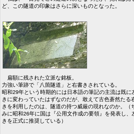
ど、この隧道の印象はさらに深いものとなった。
扁額に残された立派な銘板。
力強い筆跡で「八箇隧道」と右書きされている。
昭和29年という時期的には日本語の筆記の主流は既に
きに変わっていたはずなのだが、敢えて古色蒼然たる
きを利用したのは、隧道の持つ威厳の現れなのか。（
みに昭和26年に国は『公用文作成の要領』を発表し、
きを正式に推奨している）