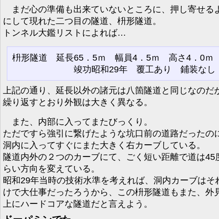
まだ心の準備も出来ていないところに、押し寄せる
にして現れた二つ目の隧道、枡形隧道。
トンネル大鑑リストによれば…
枡形隧道 延長65．5ｍ 幅員4．5ｍ 高さ4．0
竣功昭和29年 覆工あり 鋪装なし
上記の通り、延長以外の諸元は八箇隧道と同じなのだ
繰り返すとおり外観は大きく異なる。
また、内部に入ってまたびっくり。
ただですら強引に繋げたような坑口前の道路だったの
洞内に入ってすぐにまた大きく右カーブしている。
隧道内外の２つのカーブにて、ごく短い距離で道は45
らい方向を変えている。
昭和29年当時の技術水準を考えれば、洞内カーブはそ
けで大仕事だったろうから、この枡形隧道もまた、外
上にハードコアな隧道だと言えよう。