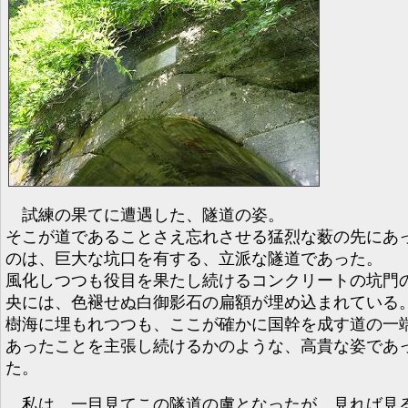
試練の果てに遭遇した、隧道の姿。
そこが道であることさえ忘れさせる猛烈な薮の先にあ
のは、巨大な坑口を有する、立派な隧道であった。
風化しつつも役目を果たし続けるコンクリートの坑門
央には、色褪せぬ白御影石の扁額が埋め込まれている
樹海に埋もれつつも、ここが確かに国幹を成す道の一
あったことを主張し続けるかのような、高貴な姿であ
た。
私は、一目見てこの隧道の虜となったが、見れば見