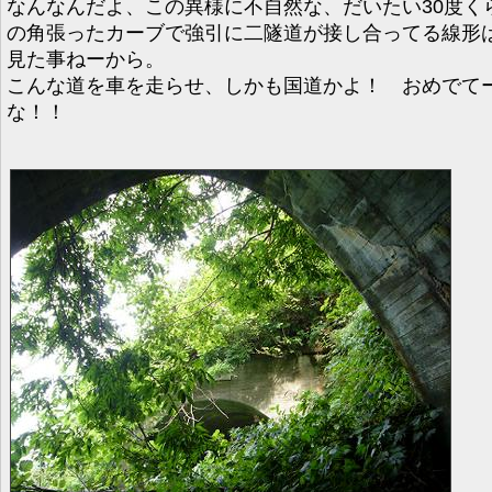
なんなんだよ、この異様に不自然な、だいたい30度く
の角張ったカーブで強引に二隧道が接し合ってる線形
見た事ねーから。
こんな道を車を走らせ、しかも国道かよ！ おめでて
な！！