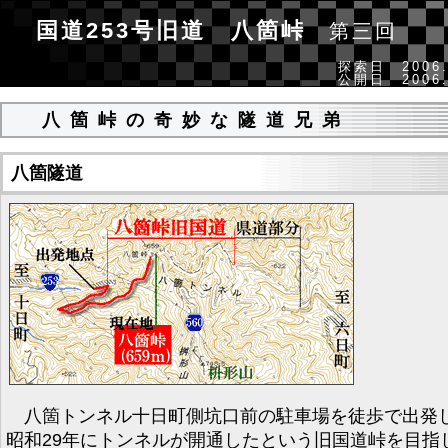
国道253号旧道 八箇峠
第三回
探索日 2006.
公開日 2006.
八箇峠の奇妙な隧道兄弟
八箇隧道
八箇トンネル十日町側坑口前の駐車場を徒歩で出発
昭和29年にトンネルが開通したという旧国道峠を目指