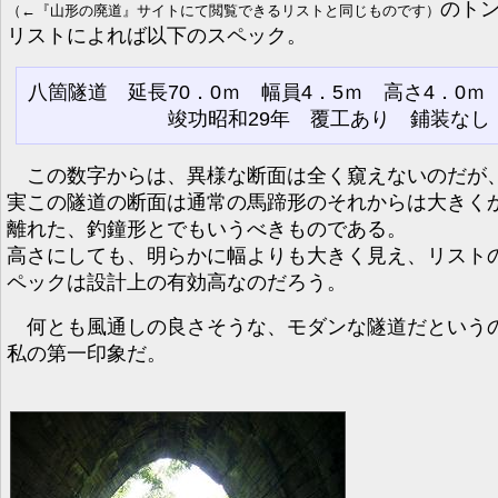
のト
（←『山形の廃道』サイトにて閲覧できるリストと同じものです）
リストによれば以下のスペック。
八箇隧道 延長70．0ｍ 幅員4．5ｍ 高さ4．0
竣功昭和29年 覆工あり 鋪装なし
この数字からは、異様な断面は全く窺えないのだが
実この隧道の断面は通常の馬蹄形のそれからは大きく
離れた、釣鐘形とでもいうべきものである。
高さにしても、明らかに幅よりも大きく見え、リスト
ペックは設計上の有効高なのだろう。
何とも風通しの良さそうな、モダンな隧道だという
私の第一印象だ。