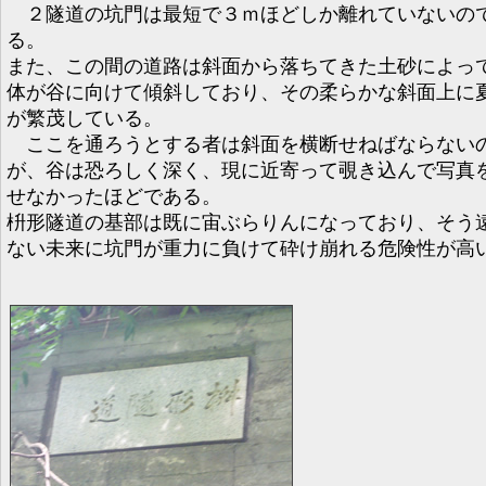
２隧道の坑門は最短で３ｍほどしか離れていないの
る。
また、この間の道路は斜面から落ちてきた土砂によっ
体が谷に向けて傾斜しており、その柔らかな斜面上に
が繁茂している。
ここを通ろうとする者は斜面を横断せねばならない
が、谷は恐ろしく深く、現に近寄って覗き込んで写真
せなかったほどである。
枡形隧道の基部は既に宙ぶらりんになっており、そう
ない未来に坑門が重力に負けて砕け崩れる危険性が高