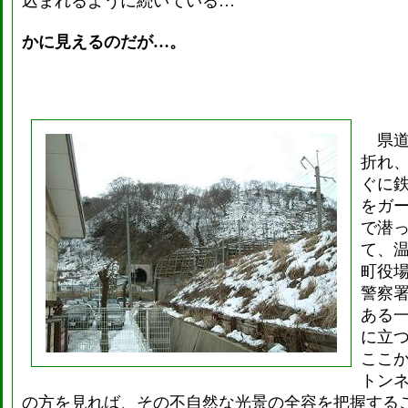
込まれるように続いている…
かに見えるのだが…。
県道
折れ
ぐに
をガ
で潜
て、
町役
警察
ある
に立
ここ
トン
の方を見れば、その不自然な光景の全容を把握する