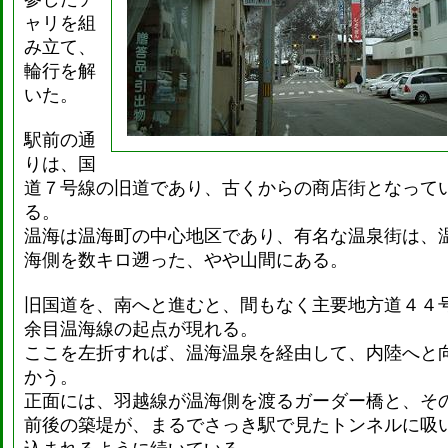
ャリを組
み立て、
輪行を解
いた。
駅前の通
りは、国
道７号線の旧道であり、古くからの商店街となって
る。
温海は温海町の中心地区であり、有名な温泉街は、
海側を数キロ遡った、やや山間にある。
旧国道を、南へと進むと、間もなく主要地方道４４
余目温海線の起点が現れる。
ここを左折すれば、温海温泉を経由して、内陸へと
かう。
正面には、羽越線が温海側を渡るガーダー橋と、そ
前後の築堤が、まるでさっき駅で見たトンネルに吸