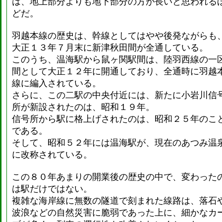
は、地上部分よりも地下部分の方が長いと思われる
どだ。
羽越本線の歴史は、幹線としてはやや後発ながらも
大正１３年７月末に新津秋田間が全通している。
このうち、温海駅から鼠ヶ関駅間は、陸羽西線の一
間として大正１２年に開通しており、全通時に羽越
線に編入されている。
さらに、この二駅の中央付近には、新たに小岩川信
所が新設されたのは、昭和１９年。
信号所から駅に格上げされたのは、昭和２５年のこ
である。
そして、昭和５２年には温海駅が、現在のあつみ温
に改称されている。
この８０年あまりの開業後の歴史の中で、変わった
は駅だけではない。
複雑な海岸線に無数の隧道で刻まれた線路は、落石
波浪などの自然災害に脆弱であった上に、細かなカ