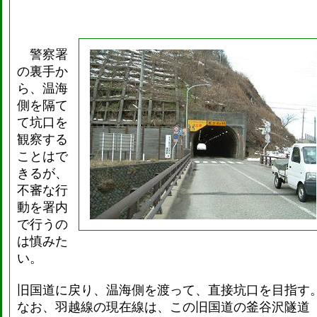
警察署
の裏手か
ら、温海
側を隔て
て坑口を
観察する
ことはで
きるが、
不審な行
動を署内
で行うの
は慎みた
い。
旧国道に戻り、温海側を渡って、直接坑口を目指す
なお、羽越線の現在線は、この旧国道の釜谷沢隧道