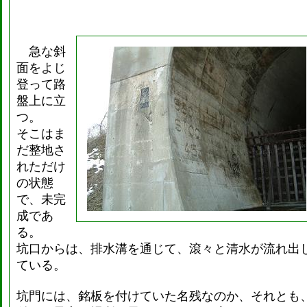
急な斜
面をよじ
登って路
盤上に立
つ。
そこはま
だ整地さ
れただけ
の状態
で、未完
成であ
る。
坑口からは、排水溝を通じて、滾々と清水が流れ出
ている。
坑門には、銘板を付けていた名残なのか、それとも