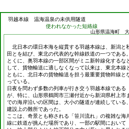
羽越本線 温海温泉の未供用隧道
使われなかった短絡線
山形県温海町 
北日本の環日本海を縦貫する羽越本線は、新潟と
田とを結び、東北の代表的な幹線鉄道の一つである
とくに、奥羽本線の一部区間がミニ新幹線化するな
して、貨物輸送に適しなくなって以来は、東北本線
ともに、北日本の貨物輸送を担う最重要貨物幹線と
っている。
日夜を問わず多数の列車が行き交う羽越本線である
が、特に、山形県鶴岡市三瀬付近から新潟県村上市
での海岸沿いの区間は、大小の隧道が連続している
建設上の難所であった。
ここは、奇景とも称される「笹川流れ」の複雑な海
線に鉄道が挑んだ場所であり、一部の駅間において