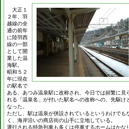
大正１
２年、羽
越線の全
通の前年
に陸羽西
線の一部
として開
業した温
海駅。
昭和５２
年に現在
の駅名で
ある、あつみ温泉駅に改称され、今日では頻繁に見
れる「温泉名」が付いた駅名への改称への、先駆け
なった。
ただし、駅は温泉が併設されているというわけでも
く、海岸沿いの商店街の山手に立地している。
運行される特急列車も多くは停車するホームはかな