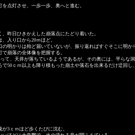
を点灯させ、一歩一歩、奥へと進む。
、昨日ひきかえした崩落点にたどり着いた。
は、入り口から20ｍほど。
口の明かりは殆ど届いていないが、振り返ればすぐそこに明か
で崩落の全体像を把握する。
渡って、天井が落ちているようであるが、その奥には、平らな
ろで50ｃｍ以上も降り積もった崩土や落石を出来るだけ迂回し
靴が3ｃｍほど歩くたびに沈む。