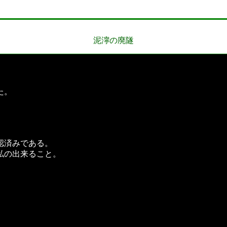
泥濘の廃隧
た。
。
認済みである。
私の出来ること。