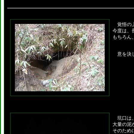
覚悟の上
今度は、
もちろん
意を決し
坑口は、
大量の泥
そのため