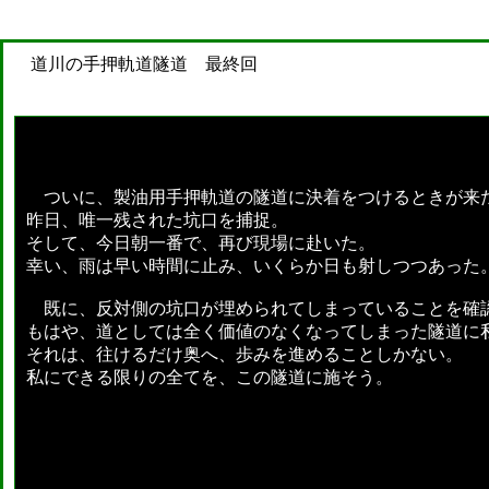
道川の手押軌道隧道 最終回
ついに、製油用手押軌道の隧道に決着をつけるときが来
昨日、唯一残された坑口を捕捉。
そして、今日朝一番で、再び現場に赴いた。
幸い、雨は早い時間に止み、いくらか日も射しつつあった
既に、反対側の坑口が埋められてしまっていることを確
もはや、道としては全く価値のなくなってしまった隧道に
それは、往けるだけ奥へ、歩みを進めることしかない。
私にできる限りの全てを、この隧道に施そう。