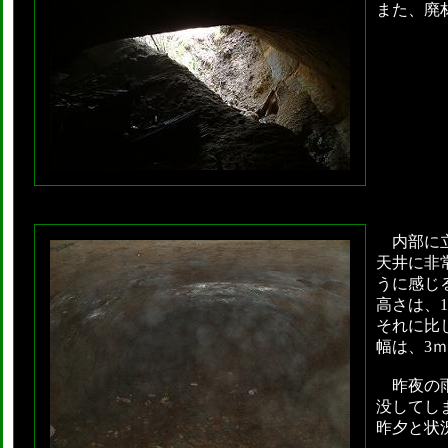
また、廃
内部に立
天井に非
うに感じ
高さは、1
それに比
幅は、3
昨夜の雨
没してし
昨夕と状