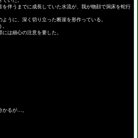
きていた。
音を伴うまでに成長していた水流が、我が物顔で洞床を蛇行
のように、深く切り立った断崖を形作っている。
う。
際には細心の注意を要した。
分かるが…。