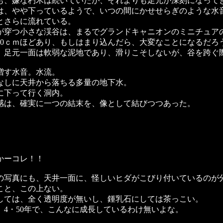
、嫌な朽木は続いていたが、それよりも足元が深刻になって
は、やや下っているようで、いつの間にかせせらぎのような水
とさらに流れている。
が穿つ小さな渓谷は、まるでグランドキャニオンのミニチュア
50ｃｍほどあり、もしはまり込んだら、大変なことになるだろ
、足元一面は軟弱な泥地であり、滑りこそしないが、谷を跨ぐ
す水音。水流。
なしに天井から落ちる多量の地下水。
に下って行く洞内。
は、確実に一つの結末を、像として結びつつあった。
ーコレ！！
写真にも、天井一面に、怪しいヒダがこびり付いているのが
こと、この上ない。
しては、全く透明度が無いし、鍾乳石にしては茶っこい。
、4・50年で、こんなに成長しているわけ無いよな。