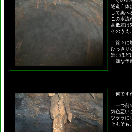
その先も
隧道自体
して奥へ
この水流
高低差は
そのうえ
徐々に増
ひっきり
進むほど
嫌な予感
何ですか
一つ前の
気色悪い
ツララに
そもそも