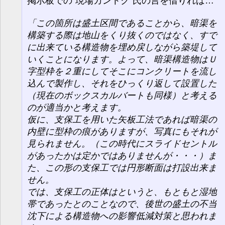
掲示板での“現場カントク”氏の言を借りれば…
「この箇所は盛土区間であることから、暗渠を
構築する際は地山をくり抜くのではなく、すで
に出来ている構造物を埋め戻しながら築堤して
いくことになります。よって、暗渠構造物はＵ
字型枠を２重にしてそこにコンクリートを流し
込んで製作し、それをひっくり返して設置した
（現在のボックスカルバートも同様）と考える
のが適当かと考えます。
仮に、支保工を用いた矢板工法であれば暗渠の
内壁に型枠の痕がありますが、写真にもそれが
見られません。（この時代にスライドセントル
があったかは定かではありませんが・・・）ま
た、この形の支保工では円形断面は打設出来ま
せん。
では、支保工の正体はというと、もともと湿地
帯であったとのことなので、後世の盛土の不当
沈下による構造物への影響低減対策と思われま