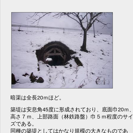
暗渠は全長20ｍほど。
築堤は安息角45度に形成されており、底面巾20ｍ
高さ７ｍ、上部路面（林鉄路盤）巾５ｍ程度のサ
ズである。
同種の築堤としてはかなり規模の大きなものであ