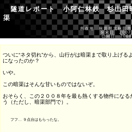
隧道レポート 小阿仁林鉄 杉山田
渠
所在地 秋田県北秋田市
探索日 2007.
公開日 2008.
ついに“ネタ切れ”から、山行がは暗渠まで取り上げる
になったのか？
いや。
この暗渠はそんな甘いものではないぞ。
おそらく、この２００８年を最も熱くする物件になる
う（ただし、暗渠部門で）。
フフ… ９点台はもらったな。