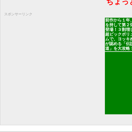
ちょっ
スポンサーリンク
前作から１年
を持して第２
登場！３割増
超ビックボリ
ムで、ヨッキ
が認める「伝
道」を大攻略