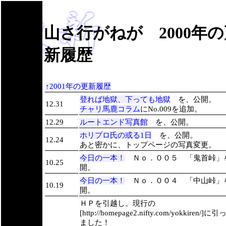
山さ行がねが 2000年
新履歴
↑2001年の更新履歴
登れば地獄、下っても地獄
を、公開。
12.31
チャリ馬鹿コラム
にNo.009を追加。
12.29
ルートエンド写真館
を、公開。
ホリプロ氏の或る1日
を、公開。
12.24
あと密かに、トップページの写真変更。
今日の一本！
Ｎｏ．００５ 「鬼首峠」
10.25
開。
今日の一本！
Ｎｏ．００４ 「中山峠」
10.19
開。
ＨＰを引越し。現行の
[http://homepage2.nifty.com/yokkiren/]
ました！