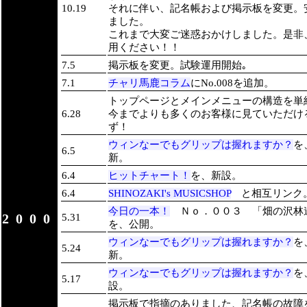
10.19
それに伴い、記名帳および掲示板を変更。
ました。
これまで大変ご迷惑おかけしました。是非
用ください！！
7.5
掲示板を変更。試験運用開始｡
7.1
チャリ馬鹿コラム
にNo.008を追加。
トップページとメインメニューの構造を単
6.28
今までよりも多くのお客様に見ていただけ
ず！
ウィンなーでもグリップは握れますか？
を
6.5
新。
6.4
ヒットチャート！
を、新設。
6.4
SHINOZAKI's MUSICSHOP
と相互リンク
今日の一本！
Ｎｏ．００３ 「畑の沢林
2000
5.31
を、公開。
ウィンなーでもグリップは握れますか？
を
5.24
新。
ウィンなーでもグリップは握れますか？
を
5.17
設。
掲示板で指摘のありました、記名帳の故障