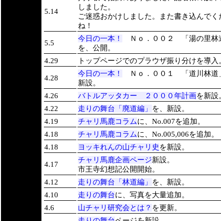
しました。
5.14
ご迷惑おかけしました。また書き込んでく
ね！
今日の一本！
Ｎｏ．００２ 「湯の里林
5.5
を、公開。
4.29
トップページでのプラウザ振り分けを導入
今日の一本！
Ｎｏ．００１ 「道川林道
4.28
新設。
4.26
バトルアッタカー ２０００年計画
を新設
4.22
走りの舞台「廃道編」
を、新設。
4.19
チャリ馬鹿コラム
に、No.007を追加。
4.18
チャリ馬鹿コラム
に、No.005,006を追加。
4.18
ヨッキれんの山チャリ史
を新設。
チャリ馬鹿企画ページ
新設。
4.17
市王寺幻想記公開開始。
4.12
走りの舞台「林道編」
を、新設。
4.10
走りの舞台
に、写真を大量追加。
4.6
山チャリ研究会とは？
を更新。
走りの舞台
ページを新設。