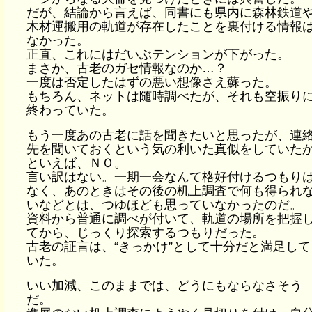
だが、結論から言えば、同書にも県内に森林鉄道
木材運搬用の軌道が存在したことを裏付ける情報
なかった。
正直、これにはだいぶテンションが下がった。
まさか、古老のガセ情報なのか…？
一度は否定したはずの悪い想像さえ蘇った。
もちろん、ネットは随時調べたが、それも空振り
終わっていた。
もう一度あの古老に話を聞きたいと思ったが、連
先を聞いておくという気の利いた真似をしていた
といえば、ＮＯ。
言い訳はない。一期一会なんて格好付けるつもり
なく、あのときはその後の机上調査で何も得られ
いなどとは、つゆほども思っていなかったのだ。
資料から普通に調べが付いて、軌道の場所を把握
てから、じっくり探索するつもりだった。
古老の証言は、“きっかけ”として十分だと満足して
いた。
いい加減、このままでは、どうにもならなさそう
だ。