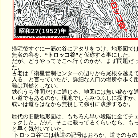
帰宅後すぐに一筋の谷にアタリをつけ、地形図で
無名の谷を、
“トロッコ谷”
と仮称する事にした。
だが、どうやってそこへ行くのかが、まず問題だ
た。
古老は「衛星管制センターの辺りから尾根を越え
入る」と言っていたが、詳細な入口の場所や歩く
離は判然としない。
鉄砲うち仲間だけに通じる、地図には無い秘かな
い道でもあるのか。現地でしらみつぶしに探すか
或いは道をはなから無視して強引に跋渉するか。
歴代の旧版地形図は、もちろん早い段階に全てチ
ックした。だが、そこに載ってるくらいなら、も
と早く気付いていた。
“トロッコ谷”には軌道の記号はおろか、道そのもの