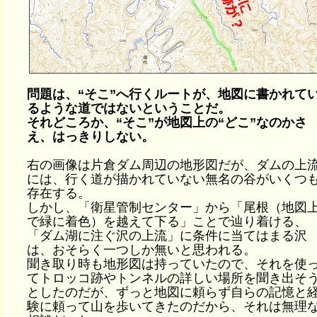
問題は、“そこ”へ行くルートが、地図に書かれて
るような道ではないということだ。
それどころか、“そこ”が地図上の“どこ”なのかさ
え、はっきりしない。
右の画像は片倉ダム周辺の地形図だが、ダムの上
には、行く道が描かれていない無名の谷がいくつ
存在する。
しかし、「衛星管制センター」から「尾根（地図
で緑に着色）を越えて下る」ことで辿り着ける、
「ダム湖に注ぐ沢の上流」に条件に当てはまる沢
は、おそらく一つしか無いと思われる。
聞き取り時も地形図は持っていたので、それを使
てトロッコ跡やトンネルの詳しい場所を聞き出そ
としたのだが、ずっと地図に頼らず自らの記憶と
験に頼って山を歩いてきたのだから、それは無理