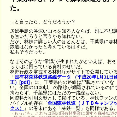
た。
…と言ったら、どうだろうか？
房総半島の谷深い山々を知る人ならば、別に不思
も無いだろうと言うかも知れない。
だが、林鉄に詳しい人のほとんどは、千葉県に森
鉄道はなかったと考えているはずだ。
私もそうだった。
なぜそのような“常識”が生まれたかといえば、おそ
らくは出回っている資料のせいだ。
林野行政を掌握する林野庁がサイトで公開してい
「
国有林森林鉄道路線データ （平成28年1月31日
正）[pdf]
」に、千葉県内の路線は記載されていな
い。全国の1100以上の路線が網羅されているのに
拘わらず、千葉県にはただの一路線もない。
同資料が引用文献として掲げている、林鉄ファン
バイブル的存在『
全国森林鉄道（ＪＴＢキャンブ
クス）
』の巻末にある「林鉄一覧」も同様である
（もっとも、これらは国の国有林事業に属する森林鉄道