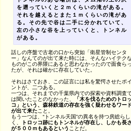
を遡っていくと２ｍくらいの滝がある。
それを越えるとまた１ｍくらいの滝があ
る。その先で谷は二手に分かれていて、
左の小さな谷を上っていくと、トンネル
がある。
話しの序盤で古老の口から突如「衛星管制センタ
ー」なんてのが出て来た時には、そんなハイテク
ものがこの界隈にあると思わなかったので面食ら
たが、それは確かに存在していた。
それはさておき、この証言には私を驚愕させたポ
ントが、二つある。
一つは、それまでの千葉県内での探索や資料調査
は聞いたことのなかった、
「木を伐るためのトロ
コ」という、森林鉄道の存在を強く疑わせるワー
が出て来た
こと。
もう一つは、“トンネル天国”の異名を持つ房総らし
く、
トロッコ跡にもトンネルが存在し、しかも長
が５００ｍもあるという
ことだ。