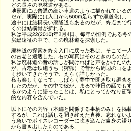
どの長さの廃林道がある。
地形図には普通の細い車道のように描かれている
だが、実際には入口から500m足らずで廃道化し、
途中には結構長い廃隧道もあるのだが、終点まで
くのは結構骨が折れる。
私は平成22(2010)年2月4日、毎年の恒例である冬
房総遠征の中で、この廃林道を探索した。
廃林道の探索を終え入口に戻った私は、そこで一
の古老と遭遇した。右の写真はそのときのものだ
私は廃林道の昔の話しが聞ければと声をかけたの
が、古老は鉄砲うち（狩猟）で昔から周辺の山を
く歩いてきたそうで、えらく詳しかった。
私も楽しくなって、しばらく夢中で聞き取り調査
したのだが、その中で彼が、まるで昨日の話でも
るかのように語ったことは、私にとってかなり衝
的な内容を含んでいた。
以下にその内容（本編と関係する事柄のみ）を掲
するが、これは話しを聞き終えた直後、忘れない
う急いでボイスレコーダーに吹き込んだ自身の語
から書き出したものである。