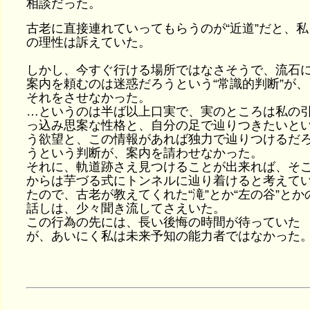
相談だった。
古老に直接連れていってもらうのが“近道”だと、私
の理性は訴えていた。
しかし、今すぐ行ける場所ではなさそうで、流石
案内を頼むのは迷惑だろうという“常識的判断”が、
それをさせなかった。
…というのは半ば以上口実で、実のところは私の
っ込み思案な性格と、自分の足で辿りつきたいと
う欲望と、この情報があれば独力で辿りつけるだ
うという判断が、案内を請わせなかった。
それに、軌道跡さえ見つけることが出来れば、そ
からは芋づる式にトンネルに辿り着けると考えて
たので、古老が教えてくれた“滝”とか“左の谷”とか
話しは、少々聞き流してさえいた。
この行為の先には、長い後悔の時間が待っていた
が、あいにく私は未来予知の能力者ではなかった