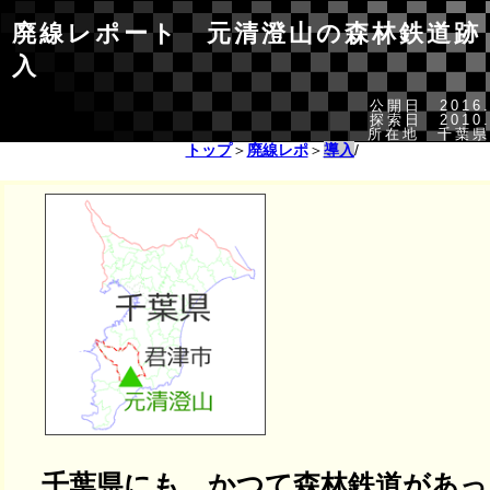
廃線レポート 元清澄山の森林鉄道跡
入
公開日 2016.
探索日 2010.
所在地 千葉県
トップ
＞
廃線レポ
＞
導入
/
千葉県にも、かつて森林鉄道があっ