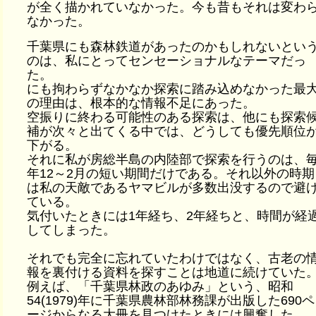
が全く描かれていなかった。今も昔もそれは変わ
なかった。
千葉県にも森林鉄道があったのかもしれないとい
のは、私にとってセンセーショナルなテーマだっ
た。
にも拘わらずなかなか探索に踏み込めなかった最
の理由は、根本的な情報不足にあった。
空振りに終わる可能性のある探索は、他にも探索
補が次々と出てくる中では、どうしても優先順位
下がる。
それに私が房総半島の内陸部で探索を行うのは、
年12～2月の短い期間だけである。それ以外の時期
は私の天敵であるヤマビルが多数出没するので避
ている。
気付いたときには1年経ち、2年経ちと、時間が経
してしまった。
それでも完全に忘れていたわけではなく、古老の
報を裏付ける資料を探すことは地道に続けていた
例えば、「千葉県林政のあゆみ」という、昭和
54(1979)年に千葉県農林部林務課が出版した690ペ
ージからなる大冊を見つけたときには興奮した。