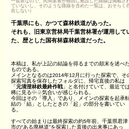
一覧表なので、民間業者が独自に敷設した路線は掲載さ
ていないし、そのような路線を含めた一覧は、おそらく
在しない）
千葉県にも、かつて森林鉄道があった。
それも、旧東京営林局千葉営林署が運用して
た、歴とした国有林森林鉄道だった。
本稿は、私が上記の結論を得るまでの顛末を述べ
ものである。
メインとなるのは2014年12月に行った探索で、そ
探索写真を保存したフォルダに、帰宅直後の私は
「
元清澄林鉄最終作戦
」と名付けていて、最近で
稀に見る
中２
気合いが感じられる。
今回はその「導入」であり、メインの探索を起承
結の「結」としたときの「起」の部分を書いてい
る。
すべての始まりは最終探索の約5年前、千葉県君津
市の“ある廃林道”を探索した直後の出来事にあっ