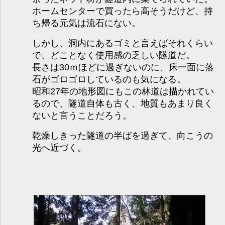
ホームセンターで買ったら高そうだけど、持
ち帰る元気は流石にない。
しかし、洞内にあるゴミと言えばそれくらい
で、どことなく使用感の乏しい隧道だ。
長さは30ｍほどに過ぎないのに、床一面に落
石がゴロゴロしているのも気になる。
昭和27年の地形図にもこの林道は描かれてい
るので、隧道自体も古く、地質もあまり良く
ないと言うことだろう。
乾燥しきった隧道の半ばを過ぎて、向こうの
光へ近づく。