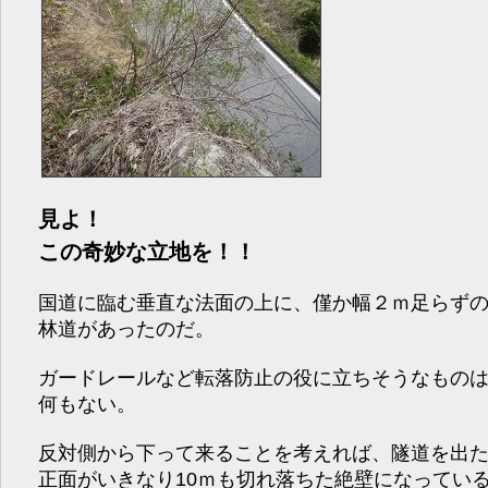
見よ！
この奇妙な立地を！！
国道に臨む垂直な法面の上に、僅か幅２ｍ足らず
林道があったのだ。
ガードレールなど転落防止の役に立ちそうなもの
何もない。
反対側から下って来ることを考えれば、隧道を出
正面がいきなり10ｍも切れ落ちた絶壁になってい