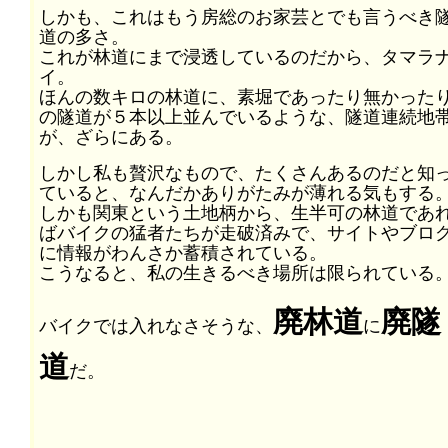
しかも、これはもう房総のお家芸とでも言うべき
道の多さ。
これが林道にまで浸透しているのだから、タマラ
イ。
ほんの数キロの林道に、素堀であったり無かった
の隧道が５本以上並んでいるような、隧道連続地
が、ざらにある。
しかし私も贅沢なもので、たくさんあるのだと知
ていると、なんだかありがたみが薄れる気もする
しかも関東という土地柄から、生半可の林道であ
ばバイクの猛者たちが走破済みで、サイトやブロ
に情報がわんさか蓄積されている。
こうなると、私の生きるべき場所は限られている
廃林道
廃隧
バイクでは入れなさそうな、
に
道
だ。