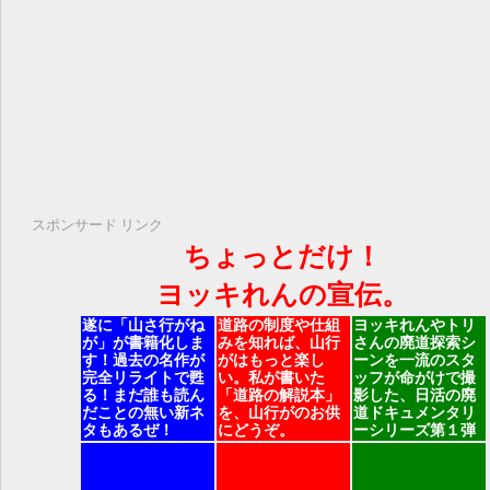
スポンサード リンク
ちょっとだけ！
ヨッキれんの宣伝。
遂に「山さ行がね
道路の制度や仕組
ヨッキれんやトリ
が」が書籍化しま
みを知れば、山行
さんの廃道探索シ
す！過去の名作が
がはもっと楽し
ーンを一流のスタ
完全リライトで甦
い。私が書いた
ッフが命がけで撮
る！まだ誰も読ん
「道路の解説本」
影した、日活の廃
だことの無い新ネ
を、山行がのお供
道ドキュメンタリ
タもあるぜ！
にどうぞ。
ーシリーズ第１弾