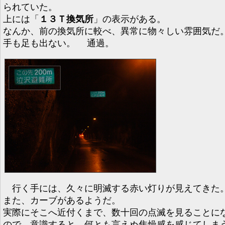
られていた。
上には「
１３Ｔ換気所
」の表示がある。
なんか、前の換気所に較べ、異常に物々しい雰囲気だ
手も足も出ない。 通過。
行く手には、久々に明滅する赤い灯りが見えてきた
また、カーブがあるようだ。
実際にそこへ近付くまで、数十回の点滅を見ることに
ので、意識すると、何とも言えぬ焦燥感を感じてしま