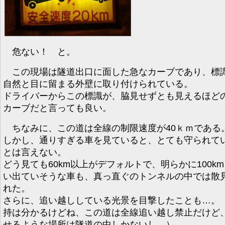
危ない！ と。
この現場は隧道出口に面した急なカーブであり、標
自然と目に留まる外壁に取り付けられている。
ドライバーからこの標識が、脇見せずとも見えるほど
カーブだと言っても良い。
ちなみに、この道は全線の制限速度が40ｋｍである
しかし、通りすぎる車を見ていると、とても守られて
とは言えない。
どう見ても60km以上がデフォルトで、明らかに100k
い出ていそうな車も、真っ直ぐのトンネルの中では散
れた。
さらに、追い越ししている光景を目撃したことも…。
持は分かるけどね、この道は全線追い越し禁止だけど
せるような場所は隧道の中しかないし…）