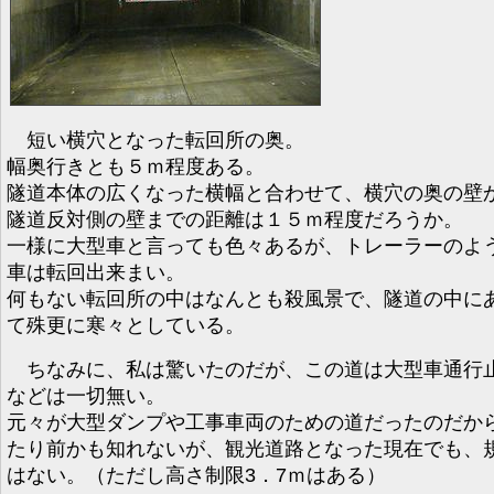
短い横穴となった転回所の奥。
幅奥行きとも５ｍ程度ある。
隧道本体の広くなった横幅と合わせて、横穴の奥の壁
隧道反対側の壁までの距離は１５ｍ程度だろうか。
一様に大型車と言っても色々あるが、トレーラーのよ
車は転回出来まい。
何もない転回所の中はなんとも殺風景で、隧道の中に
て殊更に寒々としている。
ちなみに、私は驚いたのだが、この道は大型車通行
などは一切無い。
元々が大型ダンプや工事車両のための道だったのだか
たり前かも知れないが、観光道路となった現在でも、
はない。（ただし高さ制限3．7ｍはある）