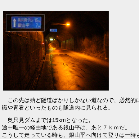
この先は殆ど隧道ばかりしかない道なので、必然的
識や青看といったものも隧道内に見られる。
奥只見ダムまでは15kmとなった。
途中唯一の経由地である銀山平は、あと７ｋｍだ。
こうして走っている時も、銀山平へ向けて登りは一時