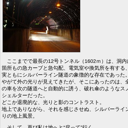
ここまでで最長の12号トンネル（1602ｍ）は、洞内
箇所もの急カーブと急勾配、電気室や換気所を有する
実ともにシルバーライン隧道の象徴的な存在であった
やがて外の光りが見えてきたが、そこにあったのは、
の車を次の隧道へと自動的に誘う、破れ傘のようなス
シェルターだった。
どこか退廃的な、光りと影のコントラスト。
地上でありながら、それを感じさせぬ、シルバーライ
りの地上風景。
そして、再び私は地へと“戻って”行く。