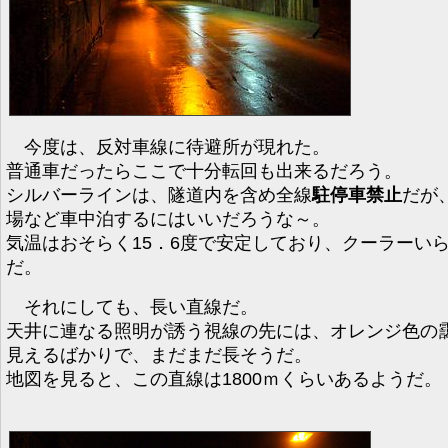
今度は、反対車線に待避所が現れた。
普通車だったらここで十分転回も出来るだろう。
シルバーラインは、隧道内を含め全線
駐停車禁止
だが
場など車中泊するにはいいだろうな～。
気温はおそらく15．6度で安定しており、クーラーい
だ。
それにしても、長い直線だ。
天井に連なる照明が誘う視線の先には、オレンジ色の
見えるばかりで、まだまだ長そうだ。
地図を見ると、この直線は1800ｍくらいあるようだ。