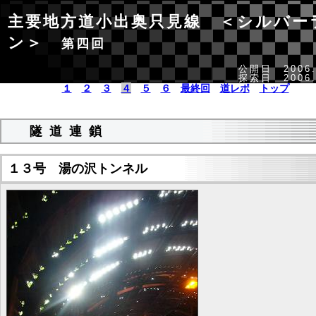
主要地方道小出奥只見線 ＜シルバー
ン＞
第四回
公開日 2006.
探索日 2006.
１
２
３
４
５
６
最終回
道レポ
トップ
隧道連鎖
１３号 湯の沢トンネル