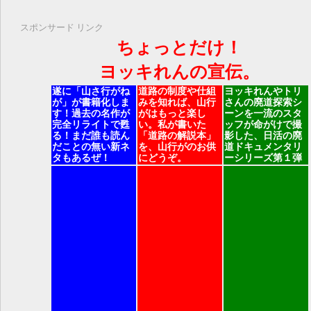
スポンサード リンク
ちょっとだけ！
ヨッキれんの宣伝。
遂に「山さ行がね
道路の制度や仕組
ヨッキれんやトリ
が」が書籍化しま
みを知れば、山行
さんの廃道探索シ
す！過去の名作が
がはもっと楽し
ーンを一流のスタ
完全リライトで甦
い。私が書いた
ッフが命がけで撮
る！まだ誰も読ん
「道路の解説本」
影した、日活の廃
だことの無い新ネ
を、山行がのお供
道ドキュメンタリ
タもあるぜ！
にどうぞ。
ーシリーズ第１弾