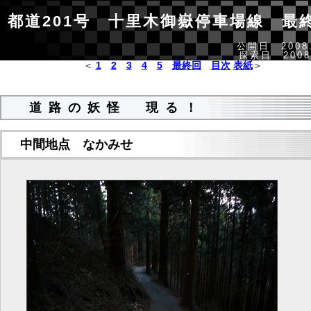
都道201号 十里木御嶽停車場線
最終
公開日 2008.
探索日 2008.
＜
1
2
3
4
5
最終回
目次
表紙
＞
道路の妖怪 現る！
中間地点 なかみせ