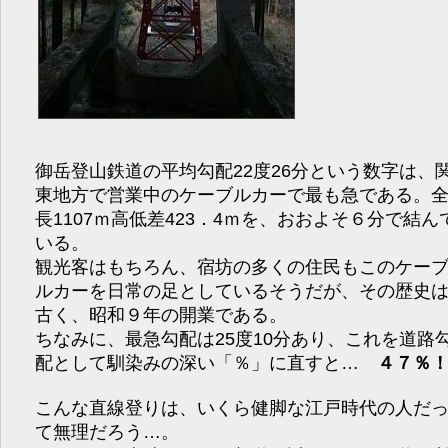
御岳登山鉄道の平均勾配22度26分という数字は、
東地方で営業中のケーブルカーで最も急である。
長1107ｍ高低差423．4ｍを、おおよそ６分で結ん
いる。
観光客はもちろん、宿坊の多くの住民もこのケー
ルカーを日常の足としているそうだが、その歴史
古く、昭和９年の開業である。
ちなみに、最急勾配は25度10分あり、これを道路
配として馴染みの深い「％」に直すと…
４７％
こんな直線登りは、いくら健脚な江戸時代の人だ
て無理だろう…。