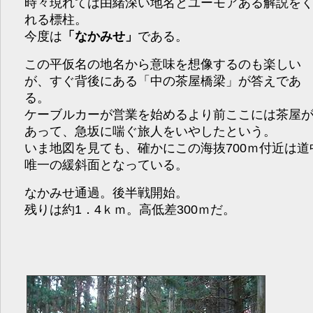
時々現れては由緒深い地名とユーモアある解説を
れる標柱。
今度は
「なかみせ」
である。
この平仮名の地名から意味を想像するのも楽しい
が、すぐ背後にある「中の茶屋橋梁」が答えであ
る。
ケーブルカーが営業を始めるより前ここには茶屋
あって、急坂に喘ぐ旅人をいやしたという。
いま地図を見ても、確かにこの海抜700ｍ付近は道
唯一の緩斜面となっている。
なかみせ通過。後半戦開始。
残りは約1．4ｋｍ。高低差300ｍだ。