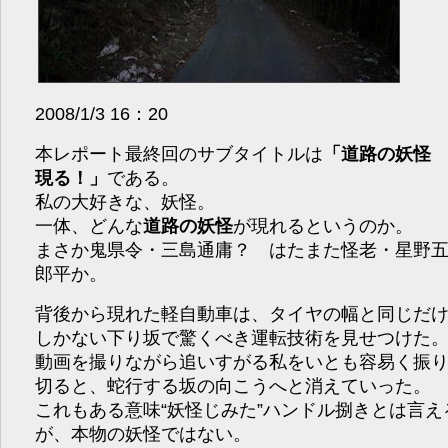
2008/1/3 16：20
本レポート最終回のサブタイトルは
「道路の妖
現る！」
である。
私の大好きな、妖怪。
一体、どんな
道路の妖怪
が現れるというのか。
まさか鬼県令・三島通庸？ はたまた怪老・星野
郎平か。
背後から現れた軽自動車は、タイヤの幅と同じだ
しかない下り坂で驚くべき運転技術を見せつけた
動画を撮りながら追いすがる私をいとも容易く振
切ると、蛇行する坂の向こうへと消えていった。
これもある意味“妖怪じみた”ハンドル捌きとは言え
が、本物の妖怪ではない。