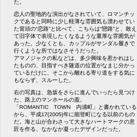
た。
恋人の聖地的な演出がなされていて、ロマンチッ
クであると同時に少し軽薄な雰囲気も漂わせてい
た冒頭の“恋路”と比べて、こちらは“戀路”と、敢え
て旧字体で表現したくなるような重厚な雰囲気が
あった。少なくとも、カップルがサンダル履きで
行くような所ではなさそうだった。
アマノジャクの私などは、多少興味を惹かれはし
たものの、目指すべき隧道の位置がなまじ分かっ
ているだけに、そこから離れる寄り道をする気に
もならず、スルーした。
右の写真は、急坂をさらに進んでいったら見つけ
た、路上のマンホールの蓋。
「ROMANTIC TOWN 内浦町」と書かれている
から、平成17(2005)年に能登町になる以前のもの
だ。海と山が合わさって大きなハートマークの意
匠を作る、なかなか凝ったデザインだった。