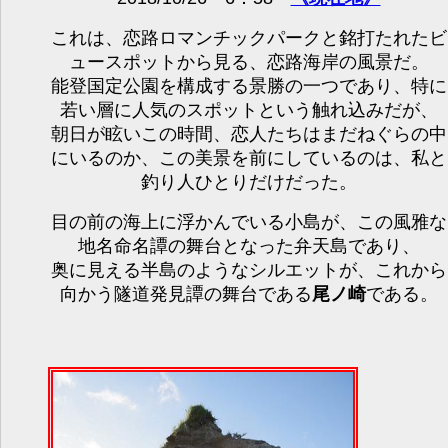
これは、恋路ロマンチックパークと銘打たれたビ
ュースポットから見る、恋路海岸の風景だ。
能登国定公園を構成する景勝の一つであり、特に
若い層に人気のスポットという触れ込みだが、
朝日が眩いこの時間、恋人たちはまだねぐらの中
にいるのか、この美景を前にしているのは、私と
釣り人ひとりだけだった。
目の前の海上に浮かんでいる小島が、この風雅な
地名命名譚の舞台となった弁天島であり、
奥に見える半島のようなシルエットが、これから
向かう隧道発見譚の舞台である
尾ノ崎
である。