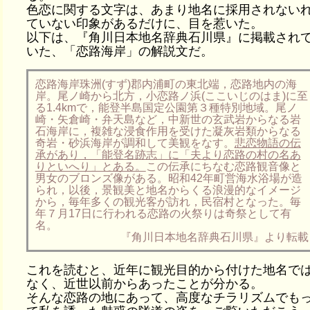
色恋に関する文字は、あまり地名に採用されない
ていない印象があるだけに、目を惹いた。
以下は、『角川日本地名辞典石川県』に掲載され
いた、「恋路海岸」の解説文だ。
恋路海岸珠洲(すず)郡内浦町の東北端，恋路地内の海
岸。尾ノ崎から北方，小恋路ノ浜(ここいじのはま)に至
る1.4kmで，能登半島国定公園第３種特別地域。尾ノ
崎・矢倉崎・弁天島など，中新世の玄武岩からなる岩
石海岸に，複雑な浸食作用を受けた凝灰岩類からなる
奇岩・砂浜海岸が調和して美観をなす。
悲恋物語の伝
承があり，「能登名跡志」に「夫より恋路の村の名あ
りといへり」とある。
この伝承にちなむ恋路観音像と
男女のブロンズ像がある。昭和42年町営海水浴場が造
られ，以後，景観美と地名からくる浪漫的なイメージ
から，毎年多くの観光客が訪れ，民宿村となった。毎
年７月17日に行われる恋路の火祭りは奇祭として有
名。
『角川日本地名辞典石川県』より転載
これを読むと、近年に観光目的から付けた地名で
なく、近世以前からあったことが分かる。
そんな恋路の地にあって、高度なチラリズムでも