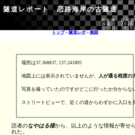
隧道レポート 恋路海岸の古隧道
所在地 石川県
探索日 2018.
公開日 2018.
トップ
＞
隧道レポ
＞
単回
場所は37.368837, 137.241805

地図上には表示されていませんが、
人が通る程度の
写真を撮っていたのですがどこに行ったか分からな
ストリートビューで、近くの道からわずかに入口を見
読者の
なやはる様
から、以上のような情報が寄せ
れた。