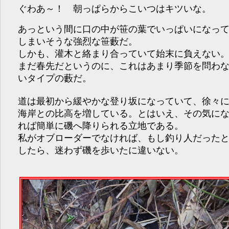
ぐわあ～！ 朝っぱらからこいつはキツいな。
あっという間に口の中が笹の葉でいっぱいになっ
しまいそうな強烈な笹藪だ。
しかも、灌木と絡まり合っていて始末に負えない
まだ春先だというのに、これはあまり季節を問わ
いタイプの藪だ。
道は最初から緩やかな登り坂になっていて、徐々
海岸との比高を増している。とはいえ、その気に
れば簡単に磯へ降りられる立地である。
私がオブローダーでなければ、もし釣り人だった
したら、迷わず磯を歩いたに違いない。