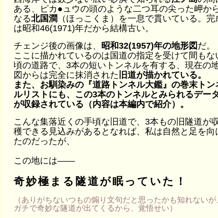
ある、ピカ●ュウの頭のような二つ耳の尖った岬か
なる
北国澗
（ほっこくま）を一息で貫いている。完
は昭和46(1971)年だから結構古い。
チェンジ後の画像は、
昭和32(1957)年の地形図
だ。
ここに描かれているのは国道の指定を受けて間もな
頃の道路で、3本の短いトンネルを有する、現在の
図からは完全に抹消された
旧道が描かれている。
また、お馴染みの『道路トンネル大鑑』の巻末トン
ルリストにも、この3本のトンネルとみられるデー
が収録されている（内容は本編内で紹介）。
こんな集落近くの手頃な旧道で、3本もの旧隧道が
穫できる見込みがあるとなれば、私は自然と足を向
たのだったが、
この地には――
奇妙極まる隧道が眠っていた！
（ありがちないつもの煽り文句だと思ったかも知れないが
ガチで奇妙な隧道が出てくるから、覚悟せい）