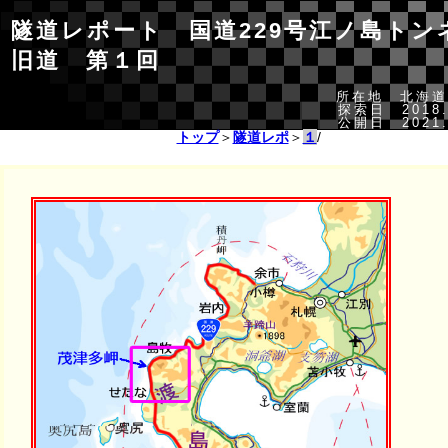
隧道レポート 国道229号江ノ島トン
旧道 第１回
所在地 北海道
探索日 2018.
公開日 2021.
トップ
＞
隧道レポ
＞
１
/