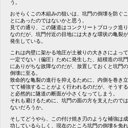
う。
おそらくこの木組みの狙いは、坑門の倒壊を防ぐ
とにあったのではないかと思う。
見ての通り、この隧道はコンクリートブロック造
なのだが、坑門付近の目地には大きな環状の亀裂
発生している。
これは内壁に架かる地圧が土被りの大きさによっ
一定でない（偏圧）ために発生した、組積造の坑
にありがちな故障なのだが、放置しておくと坑門
倒壊に至る。
致命的な亀裂の進行を抑えるために、内側を巻き
てて補強することがよく行われるのだが、そうす
と必然的に隧道の断面が小さくなってしまう。
それも避けるために、坑門の面の方を支えたので
ないだろうか。
そしてどうやら、この付け焼き刃のような補強は
功しているらしく、現在のところ坑門の倒壊を免