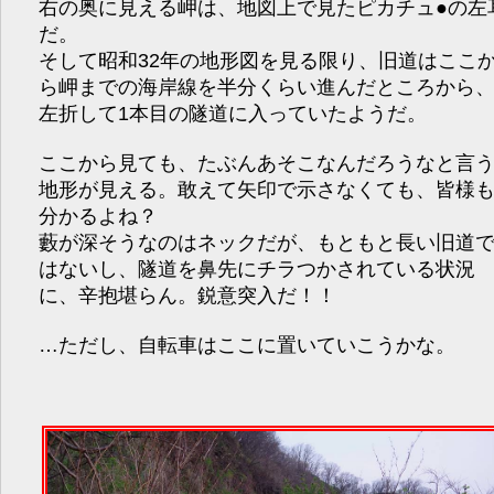
右の奥に見える岬は、地図上で見たピカチュ●の左
だ。
そして昭和32年の地形図を見る限り、旧道はここ
ら岬までの海岸線を半分くらい進んだところから
左折して1本目の隧道に入っていたようだ。
ここから見ても、たぶんあそこなんだろうなと言
地形が見える。敢えて矢印で示さなくても、皆様
分かるよね？
藪が深そうなのはネックだが、もともと長い旧道
はないし、隧道を鼻先にチラつかされている状況
に、辛抱堪らん。鋭意突入だ！！
…ただし、自転車はここに置いていこうかな。