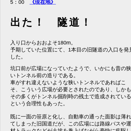
5：00
《現在地》
出た！ 隧道！
入り口からおおよそ180m。
予期していた位置にて、1本目の旧隧道の入口を発
した。
坑口前が広場になっていたようで、いかにも昔の
いトンネル前の造りである。
車がすれ違えないような狭いトンネルであればこ
そ、こういう広場が必要とされたのであり、しか
その多くがトンネル掘削時の残土で造成されてい
という合理性もあった。
既に一面の笹原と化し、自動車の通った面影は薄
てしまった旧国道だが、この広場には路線バスや
材トラックなどが土埃を巻上げながら豪快に疾駆