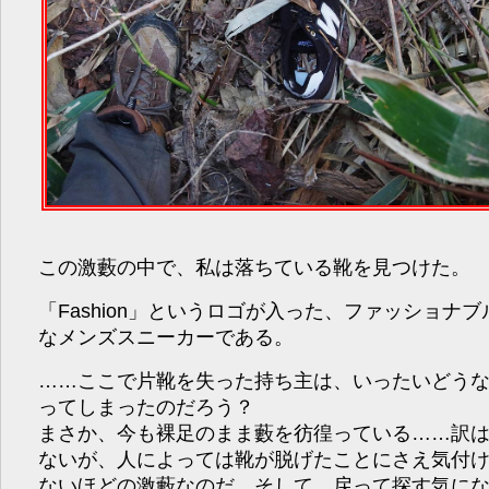
この激藪の中で、私は落ちている靴を見つけた。
「Fashion」というロゴが入った、ファッショナブ
なメンズスニーカーである。
……ここで片靴を失った持ち主は、いったいどう
ってしまったのだろう？
まさか、今も裸足のまま藪を彷徨っている……訳
ないが、人によっては靴が脱げたことにさえ気付
ないほどの激藪なのだ。そして、戻って探す気に