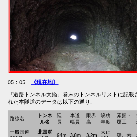
05：05
《現在地》
『道路トンネル大鑑』巻末のトンネルリストに記載
れた本隧道のデータは以下の通り。
トンネ
延
車道
限界
竣功
素掘・
路線名
ル名
長
幅員
高
年度
覆工
一般国道
北国澗
大正
覆、素
94m
3.8m
3.2m