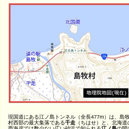
現国道にある江ノ島トンネル（全長477m）は、島
村西部の最大集落である
千走
（ちはせ）と、北海道
西海岸では数少ない広い砂浜で知られる
江ノ島
の間