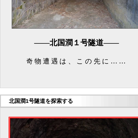
――北国澗１号隧道――
奇物遭遇は、この先に……
北国澗1号隧道を探索する