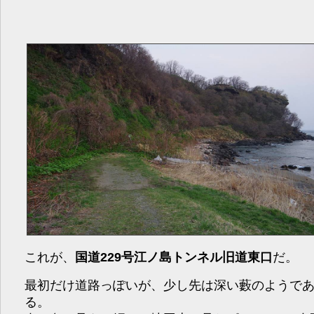
これが、
国道229号江ノ島トンネル旧道東口
だ。
最初だけ道路っぽいが、少し先は深い藪のようで
る。