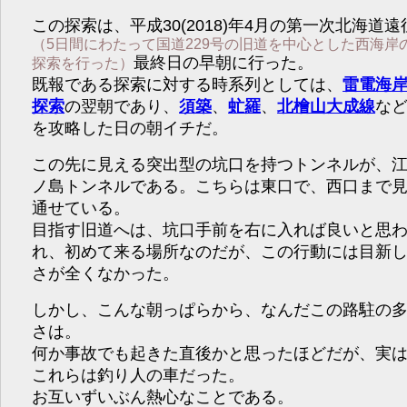
この探索は、平成30(2018)年4月の第一次北海道遠
（5日間にわたって国道229号の旧道を中心とした西海岸
最終日の早朝に行った。
探索を行った）
既報である探索に対する時系列としては、
雷電海
探索
の翌朝であり、
須築
、
虻羅
、
北檜山大成線
な
を攻略した日の朝イチだ。
この先に見える突出型の坑口を持つトンネルが、
ノ島トンネルである。こちらは東口で、西口まで
通せている。
目指す旧道へは、坑口手前を右に入れば良いと思
れ、初めて来る場所なのだが、この行動には目新
さが全くなかった。
しかし、こんな朝っぱらから、なんだこの路駐の
さは。
何か事故でも起きた直後かと思ったほどだが、実
これらは釣り人の車だった。
お互いずいぶん熱心なことである。