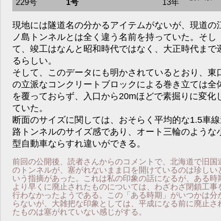
229号
1号
13年
現地には隧道名の分かるアイテムがないが、現道の
ノ島トンネルとは全く違う名前を持っていた。そし
て、竣工はなんと昭和時代ではなく、大正時代まで
るらしい。
そして、このデータにも明かされているとおり、東
の立派なコンクリートブロックによる巻き立ては全
を覆っておらず、入口から20mほどで素掘りに変化
ていた。
断面のサイズに関しては、おそらく平均的な1.5車線
路トンネルのサイズ感であり、オート三輪のような
型自動車ならすれ違いができる。
前回の公開後、読者さんからのコメントで、北海道で旧国
のトンネルが、塞がれないまま口を開けているのは珍しい
いう指摘があった。これは私の印象の話になるが、ある時
より早くに廃止されたものについては、わざわざ閉鎖工事
行わなかったようである。この「ある時期」がいつかは分
らないが、大雑把な印象としては、平成になる前に廃止さ
たものは塞がれていない感じがする。