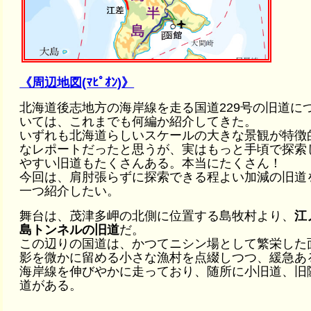
《周辺地図(ﾏﾋﾟｵﾝ)》
北海道後志地方の海岸線を走る国道229号の旧道に
いては、これまでも何編か紹介してきた。
いずれも北海道らしいスケールの大きな景観が特徴
なレポートだったと思うが、実はもっと手頃で探索
やすい旧道もたくさんある。本当にたくさん！
今回は、肩肘張らずに探索できる程よい加減の旧道
一つ紹介したい。
舞台は、茂津多岬の北側に位置する島牧村より、
江
島トンネルの旧道
だ。
この辺りの国道は、かつてニシン場として繁栄した
影を微かに留める小さな漁村を点綴しつつ、緩急あ
海岸線を伸びやかに走っており、随所に小旧道、旧
道がある。