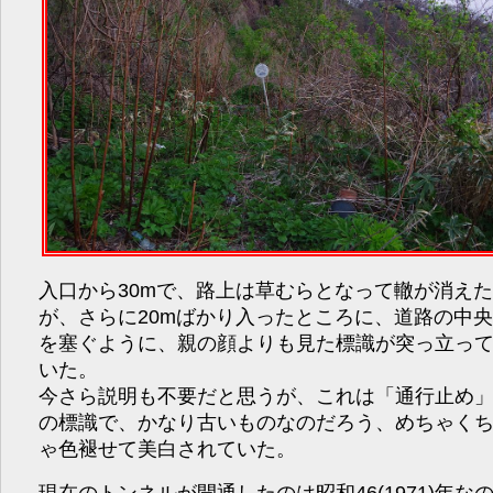
入口から30mで、路上は草むらとなって轍が消え
が、さらに20mばかり入ったところに、道路の中
を塞ぐように、親の顔よりも見た標識が突っ立っ
いた。
今さら説明も不要だと思うが、これは「通行止め
の標識で、かなり古いものなのだろう、めちゃく
ゃ色褪せて美白されていた。
現在のトンネルが開通したのは昭和46(1971)年な