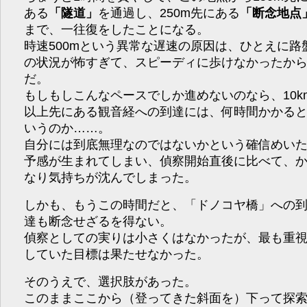
ある
「隧道」
を通過し、250m先にある
「断念地点
まで、一往復をしたことになる。
時速500mという異常な遅速の原因は、ひとえに路
の状況が怖すぎて、スピーディに歩けなかったか
だ。
もしもしこんなペースでしか進めないのなら、10k
以上先にある観音経への到達には、何時間かかる
いうのか……。
自分には到底無理なのではないかという確信めい
予感が生まれてしまい、偵察開始直後に比べて、
なり気持ちが沈んでしまった。
しかも、もうこの時間だと、「ドノコヤ橋」への
達も断念せざるを得ない。
偵察としての実りは小さくはなかったが、最も重
していた目標は果たせなかった。
そのうえで、選択肢があった。
このままここから（登ってきた斜面を）下って探