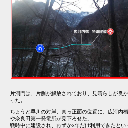
片洞門は、片側が解放されており、見晴らしが良
った。
ちょうど早川の対岸、真っ正面の位置に、広河内
や奈良田第一発電所が見下ろせた。
戦時中に建設され、わずか3年だけ利用できたとい