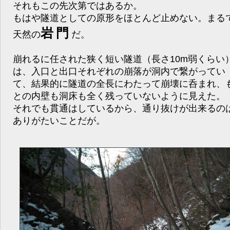
それもこの先次第ではあるか。
もはや隧道としての原形をほとんど止めない。まる
岩門
天然の
だ。
崩れるに任された狭く短い隧道（長さ10m弱くらい
は、入口と出口それぞれの崩落が洞内で繋がってい
て、結果的に隧道の全長にわたって崩壊に呑まれ、
との内壁も洞床も全く残っていないように見えた。
それでも貫通はしているから、通り抜けが出来るの
ありがたいことだが。