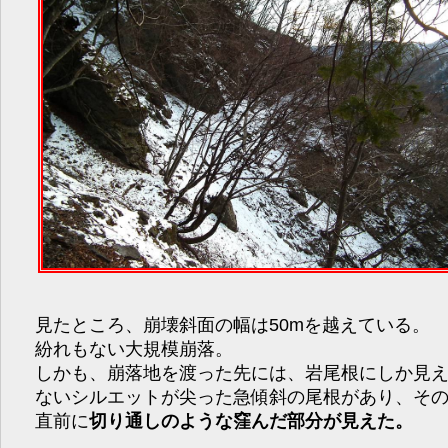
見たところ、崩壊斜面の幅は50mを越えている。
紛れもない大規模崩落。
しかも、崩落地を渡った先には、岩尾根にしか見
ないシルエットが尖った急傾斜の尾根があり、そ
直前に
切り通しのような窪んだ部分が見えた。