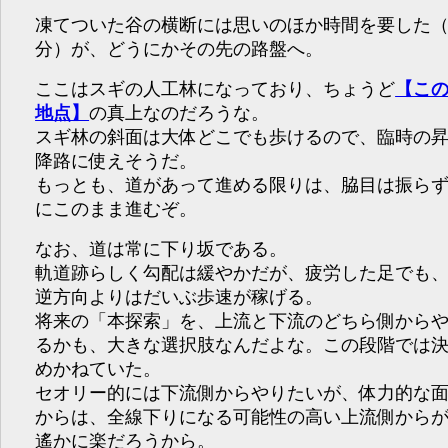
凍てついた谷の横断には思いのほか時間を要した（
分）が、どうにかその先の路盤へ。
ここはスギの人工林になっており、ちょうど
【こ
地点】
の真上なのだろうな。
スギ林の斜面は大体どこでも歩けるので、臨時の
降路に使えそうだ。
もっとも、道があって進める限りは、脇目は振ら
にこのまま進むぞ。
なお、道は常に下り坂である。
軌道跡らしく勾配は緩やかだが、疲労した足でも
逆方向よりはだいぶ歩速が稼げる。
将来の「本探索」を、上流と下流のどちら側から
るかも、大きな選択肢なんだよな。この段階では
めかねていた。
セオリー的には下流側からやりたいが、体力的な
からは、全線下りになる可能性の高い上流側から
遙かに楽だろうから。