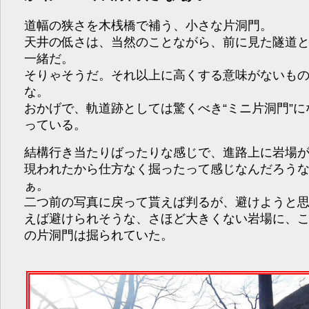
道幅の狭さを木桟橋で補う、小さな片洞門。
天井の低さは、当然のことながら、前に見た隧道
一緒だ。
そりゃそうだ。それ以上に高くする意味がないも
な。
おかげで、軌道跡としては驚くべき“ミニ片洞門”に
っている。
結構行き当たりばったりな感じで、進路上に岩場
現われたから仕方なく掘ったって感じなんだろう
ぁ。
二つ前の写真に戻って貰えば判るが、避けようと
えば避けられそうな、さほど大きくない岩場に、
の片洞門は掘られていた。