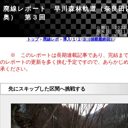
廃線レポート 早川森林軌道（奈良田
奥） 第３回
公開日 2022.
探索日 2011.
所在地 山梨県
トップ
＞
廃線レポ
＞
導入
/
１
/
２
/
３（偵察最終回）
/
※ このレポートは長期連載記事であり、完結まで
のレポートの更新を多く挟む予定ですので、あらかじ
承ください。
先にスキップした区間へ挑戦する