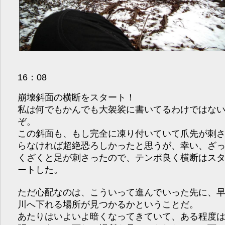
16：08
崩壊斜面の横断をスタート！
私は何でもかんでも大袈裟に書いてるわけではな
ぞ。
この斜面も、もし完全に凍り付いていて爪先が刺
らなければ超絶恐ろしかったと思うが、幸い、ざ
くざくと足が刺さったので、テンポ良く横断はス
ートした。
ただ心配なのは、こういって進んでいった先に、
川へ下れる場所が見つかるかということだ。
あたりはいよいよ暗くなってきていて、ある程度