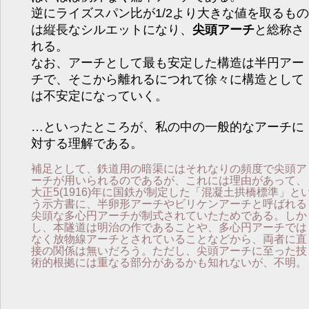
逆にライズスパン比が1/2より大きな値を取るもの
は縦長なシルエットになり、
尖頭アーチ
と総称さ
れる。
なお、アーチとして最も安定した構造は半円アー
チで、そこから離れるにつれて徐々に構造として
は不安定になっていく。
…といったところが、私の中の一般的なアーチに
対する理解である。
補足として、鉄道用の暗渠にはそれなりの頻度で尖頭ア
ーチが用いられるのであるが、これには理由があって、
大正5(1916)年に国鉄が制定した「混凝土拱橋標準」と
う示方書に、半卵形アーチやビリケンアーチと呼ばれる
尖頭な多心円アーチが制式されていたためである。しか
し、本隧道は明治の作であることや、多心円アーチでは
なく放物線アーチとされていることなどから、両者に直
接の関係は無いだろう。ただし、尖頭アーチに至った技
術的根拠には重なる部分があるかも知れないが、不明。