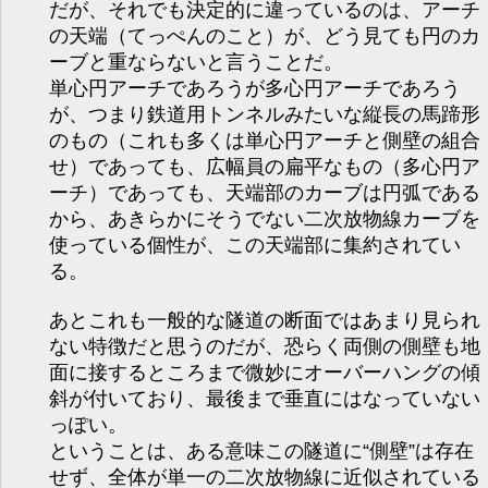
だが、それでも決定的に違っているのは、アーチ
の天端（てっぺんのこと）が、どう見ても円のカ
ーブと重ならないと言うことだ。
単心円アーチであろうが多心円アーチであろう
が、つまり鉄道用トンネルみたいな縦長の馬蹄形
のもの（これも多くは単心円アーチと側壁の組合
せ）であっても、広幅員の扁平なもの（多心円ア
ーチ）であっても、天端部のカーブは円弧である
から、あきらかにそうでない二次放物線カーブを
使っている個性が、この天端部に集約されてい
る。
あとこれも一般的な隧道の断面ではあまり見られ
ない特徴だと思うのだが、恐らく両側の側壁も地
面に接するところまで微妙にオーバーハングの傾
斜が付いており、最後まで垂直にはなっていない
っぽい。
ということは、ある意味この隧道に“側壁”は存在
せず、全体が単一の二次放物線に近似されている