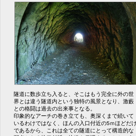
隧道に数歩立ち入ると、そこはもう完全に外の世
界とは違う隧道内という独特の風景となり、激藪
との格闘は過去の出来事となる。
印象的なアーチの巻き立ても、奥深くまで続いて
いるわけではなく、ほんの入口付近の5ｍほどだ
であるから、これは全ての隧道にとって構造的な