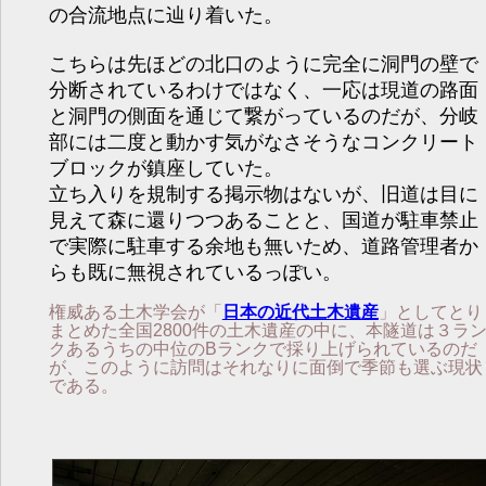
の合流地点に辿り着いた。
こちらは先ほどの北口のように完全に洞門の壁で
分断されているわけではなく、一応は現道の路面
と洞門の側面を通じて繋がっているのだが、分岐
部には二度と動かす気がなさそうなコンクリート
ブロックが鎮座していた。
立ち入りを規制する掲示物はないが、旧道は目に
見えて森に還りつつあることと、国道が駐車禁止
で実際に駐車する余地も無いため、道路管理者か
らも既に無視されているっぽい。
権威ある土木学会が「
日本の近代土木遺産
」としてとり
まとめた全国2800件の土木遺産の中に、本隧道は３ラ
クあるうちの中位のBランクで採り上げられているのだ
が、このように訪問はそれなりに面倒で季節も選ぶ現状
である。