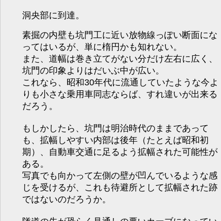
洞央部に到達。
素掘の内壁も坑門工に近い放物線っぽい断面にな
ってはいるが、単に楕円かも知れない。
また、道幅は巻き立てがない分だけ左右に広く、
坑門の印象よりはだいぶ中が広い。
これなら、昭和30年代に流通していたような今よ
りも小さな乗用車同志ならば、すれ違いが出来る
だろう。
もしかしたら、坑門は明治時代のままであって
も、拡幅しやすい内部は後年（たとえば昭和初
期）、自動車交通に足るよう拡幅された可能性が
ある。
写真でも向かって左側の壁が凹んでいるような感
じを受けるが、これも待避所として拡幅された跡
ではないのだろうか。