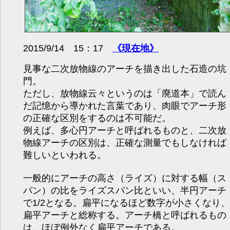
2015/9/14 15：17
《現在地》
見事な二次放物線のアーチを描き出した石造の坑
門。
ただし、放物線云々というのは「廃道本」で読ん
だ記憶から導かれた言葉であり、肉眼でアーチ形
の正確な区別をするのは不可能だ。
例えば、多心円アーチと呼ばれるものと、二次放
物線アーチの区別は、正確な測量でもしなければ
難しいといわれる。
一般的にアーチの高さ（ライズ）に対する幅（ス
パン）の比をライズスパン比といい、半円アーチ
で1/2となる。扁平になるほど数字が小さくなり、
扁平アーチと総称する。アーチ橋と呼ばれるもの
は、ほぼ例外なく扁平アーチである。