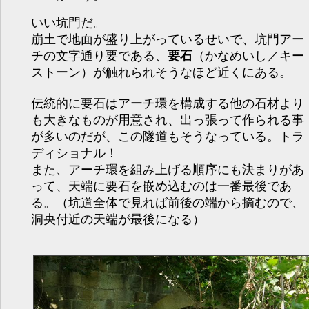
いい坑門だ。
崩土で地面が盛り上がっているせいで、坑門アー
チの文字通り要である、
要石
（かなめいし／キー
ストーン）が触れられそうなほど近くにある。
伝統的に要石はアーチ環を構成する他の石材より
も大きなものが用意され、出っ張って作られる事
が多いのだが、この隧道もそうなっている。トラ
ディショナル！
また、アーチ環を組み上げる順序にも決まりがあ
って、天端に要石を嵌め込むのは一番最後であ
る。（坑道全体で見れば前後の端から摘むので、
洞央付近の天端が最後になる）