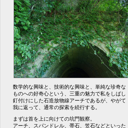
数学的な興味と、技術的な興味と、単純な珍奇な
ものへの好奇心という、三重の魅力で私をしばし
釘付けにした石造放物線アーチであるが、やがて
我に返って、通常の探索を続行する。
まずは首を上に向けての坑門観察。
アーチ、スパンドレル、帯石、笠石などといった