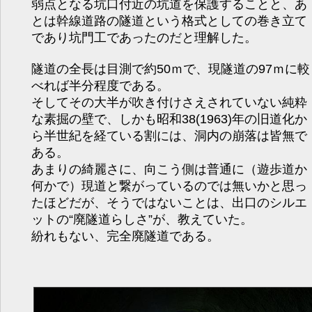
弱点となる坑口付近の坑道を保護することと、あ
とは幹線道路の隧道という格式としての巻き立て
であり坑門工であったのだと理解した。
隧道の全長は目測で約50ｍで、現隧道の97ｍに較
べれば半分程度である。
そしてその大半が吹き付けさえされていない純粋
な素掘の壁で、しかも昭和38(1963)年の旧道化か
ら半世紀を経ている割には、洞内の崩落は皆無で
ある。
あまりの綺麗さに、向こう側は普通に（遊歩道か
何かで）現道と繋がっているのでは無いかと思っ
たほどだが、そうではないことは、出口のシルエ
ットの“廃隧道らしさ”が、教えていた。
紛れもない、完全廃隧道である。