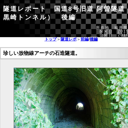
隧道レポート 国道8号旧道 阿曽隧道
黒崎トンネル） 後編
所在地 福井県
探索日 2015
公開日 2016
トップ
＞
隧道レポ
＞
前編
/
後編
珍しい放物線アーチの石造隧道。