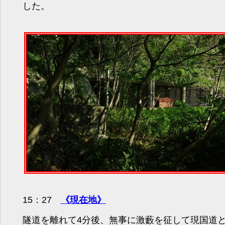
した。
15：27
《現在地》
隧道を離れて4分後、無事に激藪を征して現国道