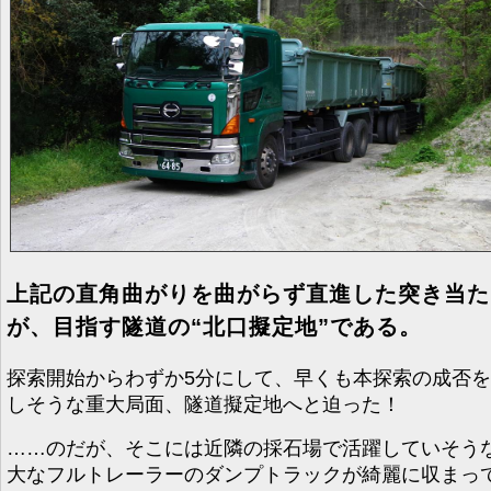
上記の直角曲がりを曲がらず直進した突き当た
が、目指す隧道の“北口擬定地”である。
探索開始からわずか5分にして、早くも本探索の成否
しそうな重大局面、隧道擬定地へと迫った！
……のだが、そこには近隣の採石場で活躍していそう
大なフルトレーラーのダンプトラックが綺麗に収まっ