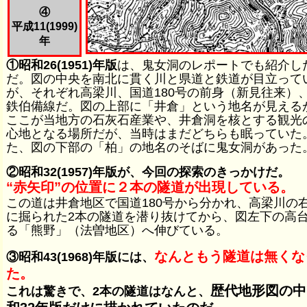
④
平成11(1999)
年
①昭和26(1951)年版
は、鬼女洞のレポートでも紹介し
だ。図の中央を南北に貫く川と県道と鉄道が目立って
が、それぞれ高梁川、国道180号の前身（新見往来）
鉄伯備線だ。図の上部に「井倉」という地名が見える
ここが当地方の石灰石産業や、井倉洞を核とする観光
心地となる場所だが、当時はまだどちらも眠っていた
た、図の下部の「柏」の地名のそばに鬼女洞があった
②昭和32(1957)年版が、今回の探索のきっかけだ。
“赤矢印”の位置に２本の隧道が出現している。
この道は井倉地区で国道180号から分かれ、高梁川の
に掘られた2本の隧道を潜り抜けてから、図左下の高
る「熊野」（法曽地区）へ伸びている。
なんともう隧道は無くな
③昭和43(1968)年版には、
た。
歴代地形図の中
これは驚きで、2本の隧道はなんと、