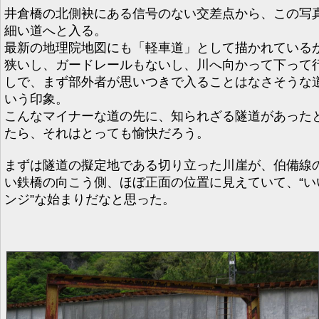
井倉橋の北側袂にある信号のない交差点から、この写
細い道へと入る。
最新の地理院地図にも「軽車道」として描かれている
狭いし、ガードレールもないし、川へ向かって下って
しで、まず部外者が思いつきで入ることはなさそうな
いう印象。
こんなマイナーな道の先に、知られざる隧道があった
たら、それはとっても愉快だろう。
まずは隧道の擬定地である切り立った川崖が、伯備線
い鉄橋の向こう側、ほぼ正面の位置に見えていて、“い
ンジ”な始まりだなと思った。