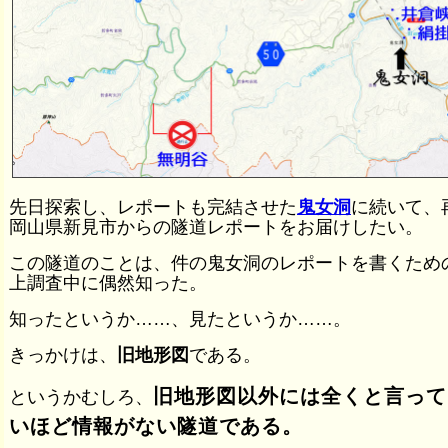
先日探索し、レポートも完結させた
鬼女洞
に続いて、
岡山県新見市からの隧道レポートをお届けしたい。
この隧道のことは、件の鬼女洞のレポートを書くため
上調査中に偶然知った。
知ったというか……、見たというか……。
きっかけは、
旧地形図
である。
旧地形図以外には全くと言って
というかむしろ、
いほど情報がない隧道である。