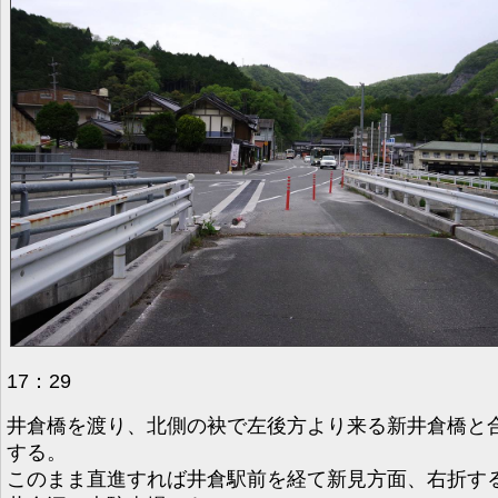
17：29
井倉橋を渡り、北側の袂で左後方より来る新井倉橋と
する。
このまま直進すれば井倉駅前を経て新見方面、右折す