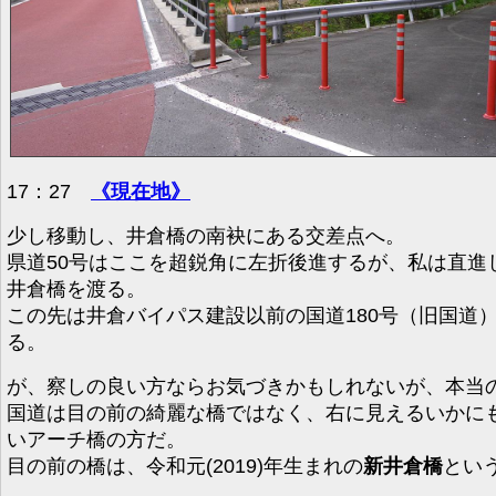
17：27
《現在地》
少し移動し、井倉橋の南袂にある交差点へ。
県道50号はここを超鋭角に左折後進するが、私は直進
井倉橋を渡る。
この先は井倉バイパス建設以前の国道180号（旧国道
る。
が、察しの良い方ならお気づきかもしれないが、本当
国道は目の前の綺麗な橋ではなく、右に見えるいかに
いアーチ橋の方だ。
目の前の橋は、令和元(2019)年生まれの
新井倉橋
とい