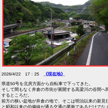
2026/4/22 17：25
《現在地》
県道50号を北房方面から自転車で下ってきた。
そして間もなく井倉の市街が展開する高梁川の谷間へ
するところだ。
前方の狭い盆地が井倉の地で、そこは明治以来の新見
と昭和以来の伯備線が通る交通の要衝であるだけでな