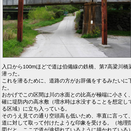
入口から100mほどで道は伯備線の鉄橋、第7高梁川橋
潜った。
これを潜るために、道路の方がお辞儀をするみたいに
た。
おかげでこの区間は川の水面との比高が極端に小さく
確に堤防内の高水敷（増水時は水没することを想定し
る区域）に立ち入っている。
そのうえ見ての通り空頭高も低いため、率直に言って
道に対して取って付けたような印象を受ける。（地理
図だと、ここで道が途切れているように描かれている