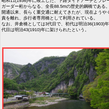
昭和11(1936)年に竣工した、下路タイドアーチとプレ
ガーダー桁からなる、全長88.5mの歴史的鋼橋である
開通以来、長らく重交通に耐えてきたが、現在ようや
責を離れ、歩行者専用橋として利用されている。
なお、井倉橋としては3代目で、初代は明治36(1903)年
代目は明治43(1910)年に架けられたという。