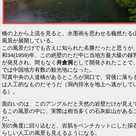
橋の上から上流を見ると、水墨画を思わせる巍然たる
風景が展開している。
この風景だけでも古えに知られた名勝だったと思うが
和34(1959)年、この絶壁のただ中に当地方最大級の鍾
が発見され、間もなく
井倉洞
として開発されたことで
では中国地方有数の観光地になった。
写真中央の人道橋があるところが洞口で、背後に落ち
は人工的なものだそうだ（洞内排水を地上へ逃がして
る）。
面白いのは、このアングルだと天然の岩壁だけが見え
るこの風景の中に、実際は相当多くの石灰鉱山がある
だ。
別の角度に回り込むと、岩肌をベンチカットにした採
らしい人工の風景も見えるようになる。