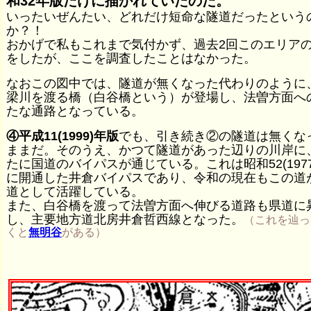
和32年版だけに描かれていたのだ。
いったいぜんたい、どれだけ短命な隧道だったという
か？！
おかげで私もこれまで気付かず、過去2回このエリア
をしたが、ここを調査したことはなかった。
なおこの図中では、隧道が無くなった代わりのように
梁川を渡る橋（白谷橋という）が登場し、法曽方面へ
たな通路となっている。
④平成11(1999)年版
でも、引き続き②の隧道は無くな
ままだ。そのうえ、かつて隧道があった辺りの川岸に
たに国道のバイパスが通じている。これは昭和52(1977
に開通した井倉バイパスであり、令和の現在もこの道
道として活躍している。
また、白谷橋を渡って法曽方面へ伸びる道路も県道に
し、主要地方道北房井倉哲西線となった。
（これを辿っ
くと
無明谷
がある）