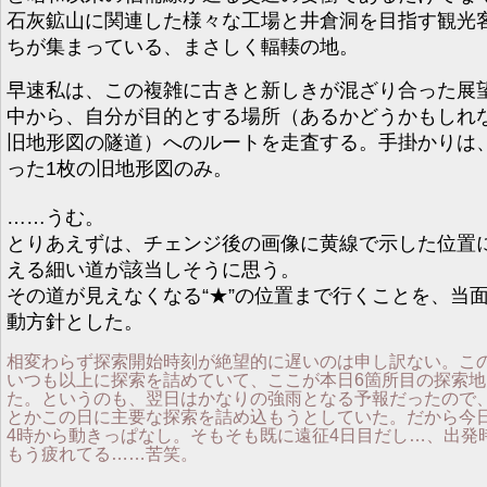
石灰鉱山に関連した様々な工場と井倉洞を目指す観光
ちが集まっている、まさしく輻輳の地。
早速私は、この複雑に古きと新しきが混ざり合った展
中から、自分が目的とする場所（あるかどうかもしれ
旧地形図の隧道）へのルートを走査する。手掛かりは
った1枚の旧地形図のみ。
……うむ。
とりあえずは、チェンジ後の画像に黄線で示した位置
える細い道が該当しそうに思う。
その道が見えなくなる“★”の位置まで行くことを、当
動方針とした。
相変わらず探索開始時刻が絶望的に遅いのは申し訳ない。こ
いつも以上に探索を詰めていて、ここが本日6箇所目の探索地
た。というのも、翌日はかなりの強雨となる予報だったので
とかこの日に主要な探索を詰め込もうとしていた。だから今
4時から動きっぱなし。そもそも既に遠征4日目だし…、出発
もう疲れてる……苦笑。