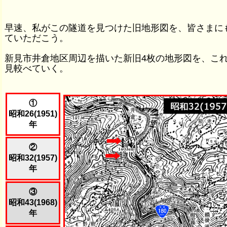
早速、私がこの隧道を見つけた旧地形図を、皆さまに
ていただこう。
新見市井倉地区周辺を描いた新旧4枚の地形図を、こ
見較べていく。
①
昭和26(1951)
年
②
昭和32(1957)
年
③
昭和43(1968)
年