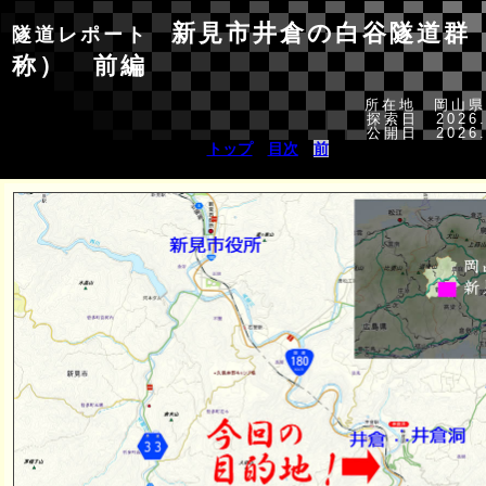
新見市井倉の白谷隧道群
隧道レポート
称） 前編
所在地 岡山県
探索日 2026.
公開日 2026.
トップ
＞
目次
＞
前
/