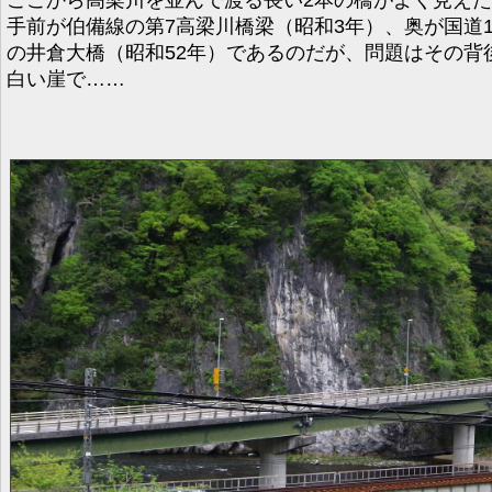
ここから高梁川を並んで渡る長い2本の橋がよく見え
手前が伯備線の第7高梁川橋梁（昭和3年）、奥が国道1
の井倉大橋（昭和52年）であるのだが、問題はその背
白い崖で……