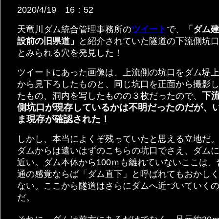
2020/4/19 16：52
天竜川ダム統合管理事務所の
ツイート
で、
「ダム
設前の旧県道」
と紹介されていた隧道の下流側坑
とみられる穴を発見した！
ツイートにあった画像は、上流側の坑口をダム堤
から見下ろしたものと、同じ坑口を正面から撮影
下
たもの、洞内を写したものの３枚だったので、
側坑口が現存しているかは不明だったのだが、
ま現存が確認された！
しかし、本当によくぞ残っていたと思える立地だ
ダムからは遠いはずのこちらの坑口でさえ、ダム
近い。ダム本体から100ｍも離れていないここは、
通の感覚ならば「ダム直下」と呼ばれてもおかし
ない。ここから隧道はさらにダムへ近づいていく
だ。