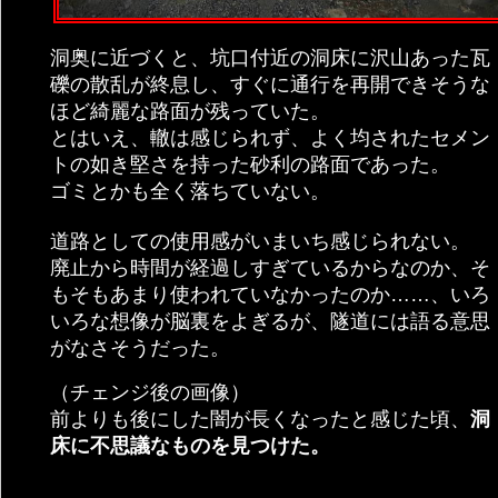
洞奥に近づくと、坑口付近の洞床に沢山あった瓦
礫の散乱が終息し、すぐに通行を再開できそうな
ほど綺麗な路面が残っていた。
とはいえ、轍は感じられず、よく均されたセメン
トの如き堅さを持った砂利の路面であった。
ゴミとかも全く落ちていない。
道路としての使用感がいまいち感じられない。
廃止から時間が経過しすぎているからなのか、そ
もそもあまり使われていなかったのか……、いろ
いろな想像が脳裏をよぎるが、隧道には語る意思
がなさそうだった。
（チェンジ後の画像）
前よりも後にした闇が長くなったと感じた頃、
洞
床に不思議なものを見つけた。