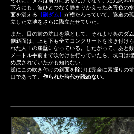
それに、ダムは前方にあるだけでなく、足元約30
下方にも、波ひとつなく静まりかえった灰青色の
面を湛える
【副ダム】
が横たわっていて、隧道の
立した立地をさらに際立たせていた。
また、目の前の坑口を境として、それより奥のダ
側斜面は、上も下も全てコンクリートを吹き付け
れた人工の崖壁になっている。したがって、あと
メートル手前まで吹付けを行っていたら、坑口は
め戻されていたかも知れない。
逆にこの吹き付けの斜面を除けば完全に素掘りの
口であって、
作られた時代が読めない。