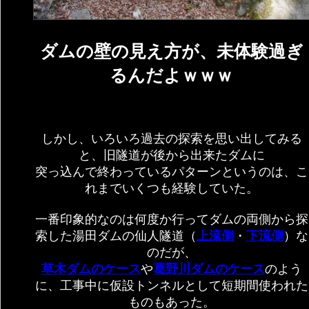
ダムの壁の見え方が、未体験過ぎ
るんだよｗｗｗ
しかし、いろいろ過去の探索を思い出してみる
と、旧隧道が後から出来たダムに
突っ込んで終わっているパターンというのは、こ
れまでいくつも経験していた。
一番印象的なのは何度か行ってダムの両側から探
索した湯田ダムの仙人隧道（
上流側
・
下流側
）な
のだが、
草木ダムのケース
や
葛野川ダムのケース
のよう
に、工事中に仮設トンネルとして短期間使われた
ものもあった。