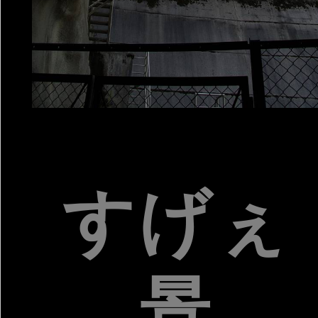
すげぇ
景