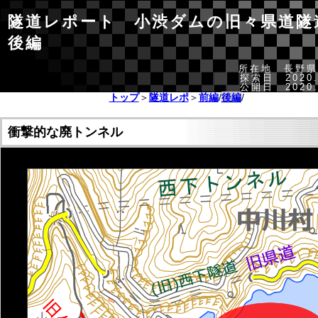
隧道レポート 小渋ダムの旧々県道
後編
所在地 長野県
探索日 2020.
公開日 2020.
トップ
＞
隧道レポ
＞
前編
/
後編
/
衝撃的な廃トンネル