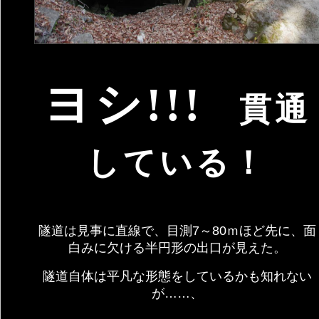
ヨシ!!!
貫通
している！
隧道は見事に直線で、目測7～80ｍほど先に、面
白みに欠ける半円形の出口が見えた。
隧道自体は平凡な形態をしているかも知れない
が……、