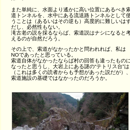
また単純に、水面より遙かに高い位置にあるべき
道トンネルを、水中にある流送路トンネルとして
うことは（あるいはその逆も）高度的に難しいは
だし、必然性もない。
滝古老の説を採るならば、索道説はナシになると
えるのが自然だろう。
その上で、索道がなかったかと問われれば、私は
NOであったと思っている。
索道自体がなかったならば村の回答も違ったもの
なったと思うし、大岩上にある謎の“テトリス台”は
（これは多くの読者からも予想があった説だが）
索道施設の基礎ではなかったのだろうか。