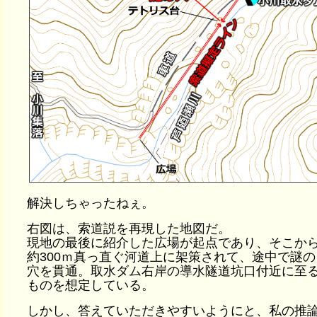
解決しちゃったねぇ。
右図は、索道説を再現した地図だ。
現地の最後に紹介した広場が起点であり、そこか
約300ｍ真っ直ぐ河道上に架策されて、途中で謎の
穴を貫通。取水ダム右岸の導水隧道坑口付近に至
ものを想定している。
しかし、答えていただきやすいようにと、私の推