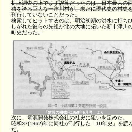
机上調査の上でまず誤算だったのは、日本最大の
積を誇る巨大な十津川村が、未だに現代史の村史
刊行していないことだった。
検索してヒットするのは、明治初期の洪水に打ち
しがれた彼らの先祖が北の大地に拓いた新十津川
町史だった。
「建設の機械化1960年6月号」より
次に、電源開発株式会社の社史に狙いを定めた。
昭和37(1962)年に同社が刊行した「10年史」を読
だ。