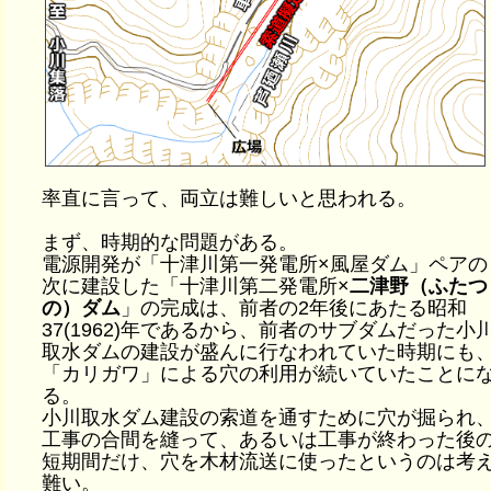
率直に言って、両立は難しいと思われる。
まず、時期的な問題がある。
電源開発が「十津川第一発電所×風屋ダム」ペアの
次に建設した「十津川第二発電所×
二津野（ふたつ
の）ダム
」の完成は、前者の2年後にあたる昭和
37(1962)年であるから、前者のサブダムだった小
取水ダムの建設が盛んに行なわれていた時期にも
「カリガワ」による穴の利用が続いていたことに
る。
小川取水ダム建設の索道を通すために穴が掘られ
工事の合間を縫って、あるいは工事が終わった後
短期間だけ、穴を木材流送に使ったというのは考
難い。