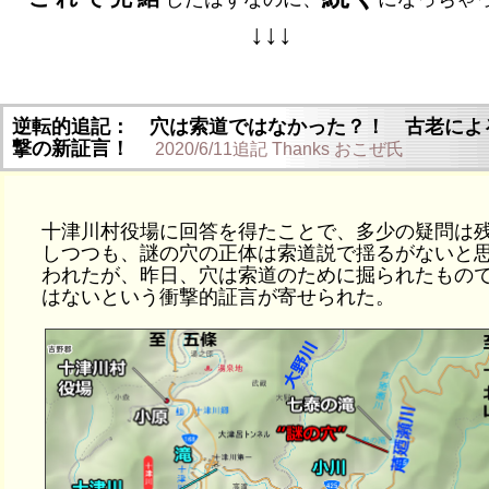
↓↓↓
逆転的追記： 穴は索道ではなかった？！ 古老によ
撃の新証言！
2020/6/11追記 Thanks おこぜ氏
十津川村役場に回答を得たことで、多少の疑問は
しつつも、謎の穴の正体は索道説で揺るがないと
われたが、昨日、穴は索道のために掘られたもの
はないという衝撃的証言が寄せられた。