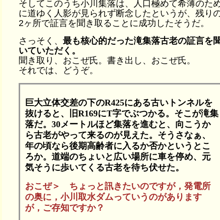
そしてこのうち小川集落は、人口極めて希薄のた
に道ゆく人影が見られず断念したというが、残り
2ヶ所で証言を聞き取ることに成功したそうだ。
さっそく、
最も核心的だった滝集落古老の証言を
いていただく。
聞き取り、おこぜ氏。書き出し、おこぜ氏。
それでは、どうぞ。
巨大立体交差の下のR425にある古いトンネルを
抜けると、旧R169にT字でぶつかる。そこが滝集
落だ。30メートルほど集落を進むと、向こうか
ら古老がやって来るのが見えた。そうさなぁ、
年の頃なら後期高齢者に入るか否かというとこ
ろか。道端のちょいと広い場所に車を停め、元
気そうに歩いてくる古老を待ち伏せた。
おこぜ＞ ちょっと訊きたいのですが，発電所
の奥に，小川取水ダムっていうのがあります
が，ご存知ですか？