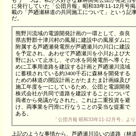
もう一つは、私が大好きな森林開発公団が発足当
に発行していた「公団月報」昭和33年11-12月号掲
載の「芦廼瀬林道の共同施工について」という記
だ。
熊野川流域の電源開発計画の一環として、奈良
県吉野郡十津川村の風屋に建設中の風屋ダムに
附属する芦廼瀬発電所が芦廼瀬川の川口に建設
を予定され、あわせて芦廼瀬川を小川および大
野において止水し、その水を同発電所へ導くた
めに工事用道路を建設する計画と芦廼瀬川流域
に蓄積されている約3400千石に森林を開発する
ための林道の開設計画とがたまたま計画線及び
施工年度を一にしているため、公団と電源開発
株式会社が共同で道路を建設することについて
両者から発議がなされた。これは二重投資を避
け、両事業を円滑に行なうことの妥当な提案で
ある。
「公団月報 昭和33年11-12月号」より
上記のような事情から、芦廼瀬川沿いの道路（林