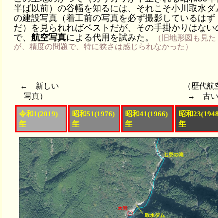
半ば以前）の谷幅を知るには、それこそ小川取水ダ
の建設写真（着工前の写真を必ず撮影しているはず
だ）を見られればベストだが、その手掛かりはない
で、
航空写真
による代用を試みた。
（旧地形図も見た
が、精度の問題で、特に狭さは感じられなかった）
← 新しい （歴代航
写真） → 古
令和1(2019)
昭和51(1976)
昭和41(1966)
昭和23(1948
年
年
年
年