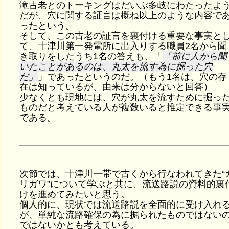
滝古老とのトーキングはだいぶ多岐にわたったよ
だが、穴に関する証言は概ね以上のような内容で
ったという。
そして、この古老の証言を裏付ける重要な事実と
て、十津川第一発電所に出入りする職員2名から聞
き取りをしたうち1名の答えも、「
前に人から聞
いたことがあるのは、丸太を流す為に掘った穴
だ
」であったというのだ。（もう1名は、穴の存
在は知っているが、由来は分からないと回答）
少なくとも現地には、穴が丸太を流すために掘っ
ものだと考えている人が複数いると推定できる事
である。
次節では、十津川一帯で古くから行なわれてきた“
リガワ”について学ぶと共に、流送路説の資料的裏
けを進めてみたいと思う。
個人的に、現状では流送路説を全面的に受け入れ
が、単純な流路確保の為に掘られたものではない
ではないかとも考えている。