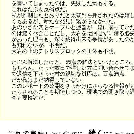
を書いてしまったのは、失敗した気もする。
これはたぶん反省点だ。
私が推測したとおりだと太鼓判を押されたのは嬉
くもあるが、新たな発見に繋がらなかった。
あの小さな穴をケーブルと搬器が一緒に潜ってい
のは驚くべきことだし、大岩を迂回せずに潜る必
があった理由も、深く納得出来る事情があったの
も知れないが、不明だ。
大岩の上のテトリスブロックの正体も不明。
たぶん解決したけど、55点の解決といったところ
もちろん、たった数日で詳しい方に問い合わせて
で返信を下さった村の親切な対応は、百点満点。
だが私はまだ納得していない。
このレポートの公開をきっかけにさらなる情報が
たらされることを期待しつつ、現地での聞き取り
査も要検討だ。
続く
これで完結
したはずなのに、
になっちゃ