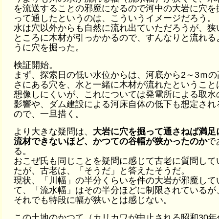
を流送することの邪魔になるので河中の大岩に穴を
って通したというのは、こういうイメージだろう。
水は穴以外からも自然に流れ出ていただろうが、狭
ところに木材が引っかかるので、すんなりと流れる
うに穴を掘った。
検証開始。
まず、探索日の低い水位からは、河底から2～3ｍの
さにある穴を、水と一緒に木材が流れたということ
想像しにくいが、これについては発電所による取水
影響や、ダム建設による河床自体の低下も想定され
ので、一旦措く。
より大きな疑問は、
大岩に穴を掘って通さねば満足
流材できないほど、かつての谷幅が狭かったのか
で
る。
おこぜ氏も同じことを疑問に感じて古老に質問して
たが、古老は、「そうだ」と答えたそうだ。
現状、「川幅」の半分くらいを件の大岩が邪魔して
て、「流水幅」はその半分ほどに制限されているが
それでも特段に幅が狭いとは感じない。
この土地のかつて（カリカワが中止される昭和30年