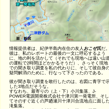
情報提供者は、紀伊半島内在住の友人
おこぜ氏
だ
彼は、私のレポートの最後の一文に呼応するよう
に、地の利を活かして（それでも現地へは遠い山
の運転で2時間ほどかかるそうだ）、さっそく現地
での聞き取り調査を私の代わりに、そして彼自身
疑問解消のために、行なって下さったのである。
彼が聞き取り調査を敢行したのは、右図に青字で
した3地点だそうな。
すなわち、最寄りの（上・下）小川集落、J-
POWER電源開発株式会社十津川第一発電所、そし
てそのすぐ近くの芦廼瀬川十津川合流地点に面し
滝集落。