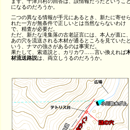
まず、十津川村の回答は、誤情報だったというこ
になるのだろうか。
二つの異なる情報が手元にあるとき、新たに寄せ
れた一方が無条件で正しいとは当然ならないわけ
で、精査が必要だ。
ただ、新たな滝集落の古老証言には、本人が直に
あの穴を流送される木材が通るところを見ていた
いう、ナマの強さがあるのは事実だ。
果たして、索道説と、カリカワ……言い換えれば
材流送路説
は、両立しうるのだろうか。