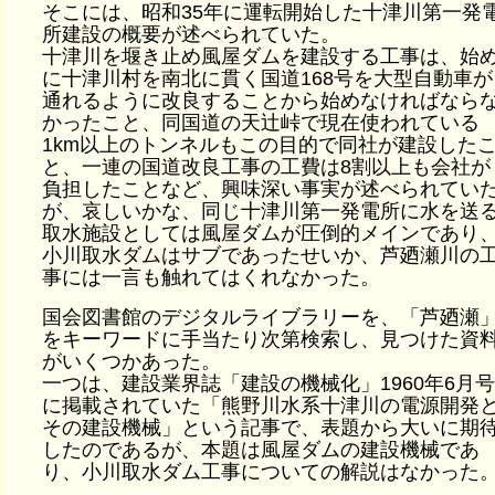
そこには、昭和35年に運転開始した十津川第一発
所建設の概要が述べられていた。
十津川を堰き止め風屋ダムを建設する工事は、始
に十津川村を南北に貫く国道168号を大型自動車が
通れるように改良することから始めなければなら
かったこと、同国道の天辻峠で現在使われている
1km以上のトンネルもこの目的で同社が建設した
と、一連の国道改良工事の工費は8割以上も会社が
負担したことなど、興味深い事実が述べられてい
が、哀しいかな、同じ十津川第一発電所に水を送
取水施設としては風屋ダムが圧倒的メインであり
小川取水ダムはサブであったせいか、芦廼瀬川の
事には一言も触れてはくれなかった。
国会図書館のデジタルライブラリーを、「芦廼瀬
をキーワードに手当たり次第検索し、見つけた資
がいくつかあった。
一つは、建設業界誌「建設の機械化」1960年6月号
に掲載されていた「熊野川水系十津川の電源開発
その建設機械」という記事で、表題から大いに期
したのであるが、本題は風屋ダムの建設機械であ
り、小川取水ダム工事についての解説はなかった