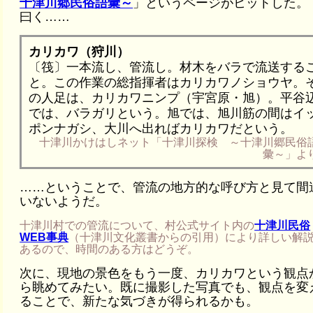
十津川郷民俗語彙～
」というページがヒットした。
曰く……
カリカワ（狩川）
〔筏〕一本流し、管流し。材木をバラで流送する
と。この作業の総指揮者はカリカワノショウヤ。
の人足は、カリカワニンプ（宇宮原・旭）。平谷
では、バラガリという。旭では、旭川筋の間はイ
ポンナガシ、大川へ出ればカリカワだという。
十津川かけはしネット「十津川探検 ～十津川郷民俗
彙～」よ
……ということで、管流の地方的な呼び方と見て間
いないようだ。
十津川村での管流について、村公式サイト内の
十津川民俗
WEB事典
（十津川文化叢書からの引用）により詳しい解
あるので、時間のある方はどうぞ。
次に、現地の景色をもう一度、カリカワという観点
ら眺めてみたい。既に撮影した写真でも、観点を変
ることで、新たな気づきが得られるかも。