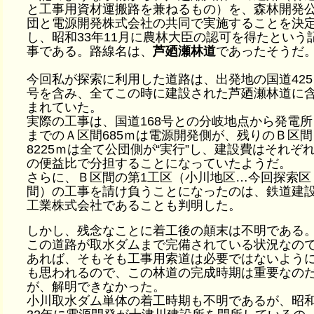
と工事用資材運搬路を兼ねるもの）を、森林開発
団と電源開発株式会社の共同で実施することを決
し、昭和33年11月に農林大臣の認可を得たという
事である。路線名は、
芦廼瀬林道
であったそうだ
今回私が探索に利用した道路は、出発地の国道425
号を含み、全てこの時に建設された芦廼瀬林道に
まれていた。
実際の工事は、国道168号との分岐地点から発電所
までのＡ区間685ｍは電源開発側が、残りのＢ区間
8225ｍは全て公団側が“実行”し、建設費はそれぞ
の便益比で分担することになっていたようだ。
さらに、Ｂ区間の第1工区（小川地区…今回探索区
間）の工事を請け負うことになったのは、鉄道建
工業株式会社であることも判明した。
しかし、残念なことに着工後の顛末は不明である
この道路が取水ダムまで完備されている状況なの
あれば、そもそも工事用索道は必要ではないよう
も思われるので、この林道の完成時期は重要なの
が、解明できなかった。
小川取水ダム単体の着工時期も不明であるが、昭