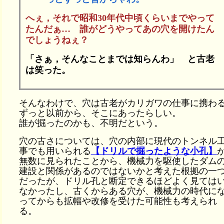
へぇ，それで昭和30年代中頃くらいまでやって
たんだぁ… 誰がどうやってあの穴を開けたん
でしょうねぇ？
「さぁ，そんなことまでは知らんわ」 と古老
は笑った。
そんなわけで、穴は古老がカリガワの仕事に携わ
ずっと以前から、そこにあったらしい。
誰が掘ったのかも、不明だという。
穴の古さについては、穴の内部に現代のトンネル
事でも用いられる
【ドリルで掘ったような小孔】
無数に見られたことから、機械力を駆使したダム
建設と関係があるのではないかと考えた根拠の一
だったが、ドリル孔と断定できるほどよく見ては
なかったし、古くからある穴が、機械力の時代に
ってからも拡幅や改修を受けた可能性も考えられ
る。