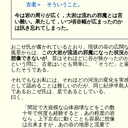
古老＞ そういうこと。
今は岩の周りが広く，大岩は流れの邪魔とは言
い難い。果たして，いつ頃谷幅が広まったのか
は訊き忘れてしまった。
おこぜ氏が書かれているとおり、現状の谷の広闊
風景からは、
この大岩が流送の邪魔になった状況
想像できないが
、昔はそれほどに谷が狭かったの
という問に、古老はいとも簡単に、「そうだ」と
したそうである。
それでもなお私には、それほどの河況の変化を実
として認めることは難しいのだが、同じ紀伊半島
であるおこぜ氏は、是であるとしている。
曰く、
「間近で大規模な山体崩壊などをこの数
十年で何度も経験すると，あの程度の岩
なら，上下左右に動くことも容易に想像
は出来ますが，あの谷の地形と流量で