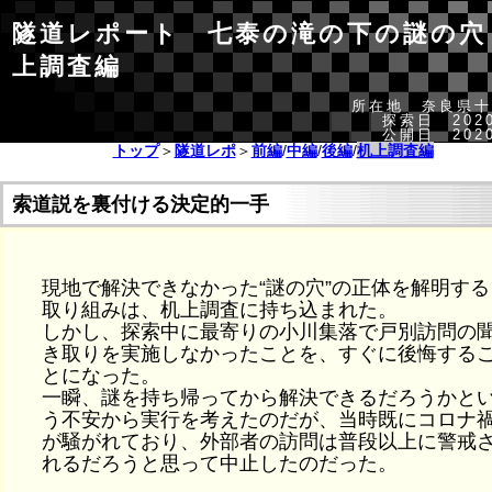
隧道レポート 七泰の滝の下の謎の穴
上調査編
所在地 奈良県十
探索日 2020
公開日 2020
トップ
＞
隧道レポ
＞
前編
/
中編
/
後編
/
机上調査編
索道説を裏付ける決定的一手
現地で解決できなかった“謎の穴”の正体を解明する
取り組みは、机上調査に持ち込まれた。
しかし、探索中に最寄りの小川集落で戸別訪問の
き取りを実施しなかったことを、すぐに後悔する
とになった。
一瞬、謎を持ち帰ってから解決できるだろうかと
う不安から実行を考えたのだが、当時既にコロナ
が騒がれており、外部者の訪問は普段以上に警戒
れるだろうと思って中止したのだった。