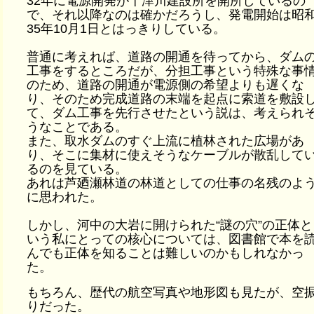
32年に電源開発が十津川建設所を開所しているの
で、それ以降なのは確かだろうし、発電開始は昭
35年10月1日とはっきりしている。
普通に考えれば、道路の開通を待ってから、ダム
工事をするところだが、分担工事という特殊な事
のため、道路の開通が電源側の希望よりも遅くな
り、そのため完成道路の末端を起点に索道を敷設
て、ダム工事を先行させたという説は、考えられ
うなことである。
また、取水ダムのすぐ上流に植林された広場があ
り、そこに集材に使えそうなケーブルが散乱して
るのを見ている。
あれは芦廼瀬林道の林道としての仕事の名残のよ
に思われた。
しかし、河中の大岩に開けられた“謎の穴”の正体と
いう私にとっての核心については、図書館で本を
んでも正体を知ることは難しいのかもしれなかっ
た。
もちろん、歴代の航空写真や地形図も見たが、空
りだった。