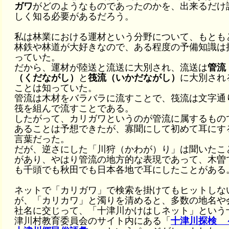
ガワ
がどのようなものであったのかを、出来るだけ
しく知る必要があるだろう。
私は林業における運材という分野について、もとも
林鉄や林道が大好きなので、ある程度の予備知識は
っていた。
だから、運材が陸送と流送に大別され、流送は
管流
（くだながし）
と
筏流（いかだながし）
に大別され
ことは知っていた。
管流は木材をバラバラに流すことで、筏流は文字通
筏を組んで流すことである。
したがって、カリガワというのが管流に属するもの
あることは予想できたが、寡聞にして初めて耳にす
言葉だった。
だが、逆さにした「川狩（かわが）り」は聞いたこ
があり、やはり管流の地方的な表現であって、木曽
も千頭でも秋田でも日本各地で耳にしたことがある
ネットで「カリガワ」で検索を掛けてもヒットしな
が、「カリカワ」と濁りを清めると、多数の地名や
社名に交じって、「十津川かけはしネット」という
津川村教育委員会のサイト内にある「
十津川探検 