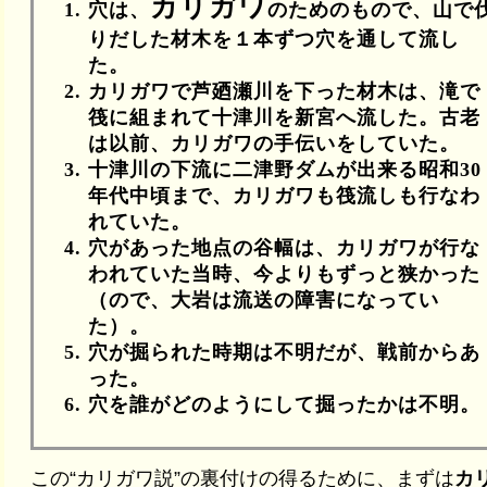
カリガワ
穴は、
のためのもので、山で
りだした材木を１本ずつ穴を通して流し
た。
カリガワで芦廼瀬川を下った材木は、滝で
筏に組まれて十津川を新宮へ流した。古老
は以前、カリガワの手伝いをしていた。
十津川の下流に二津野ダムが出来る昭和30
年代中頃まで、カリガワも筏流しも行なわ
れていた。
穴があった地点の谷幅は、カリガワが行な
われていた当時、今よりもずっと狭かった
（ので、大岩は流送の障害になってい
た）。
穴が掘られた時期は不明だが、戦前からあ
った。
穴を誰がどのようにして掘ったかは不明。
この“カリガワ説”の裏付けの得るために、まずは
カ