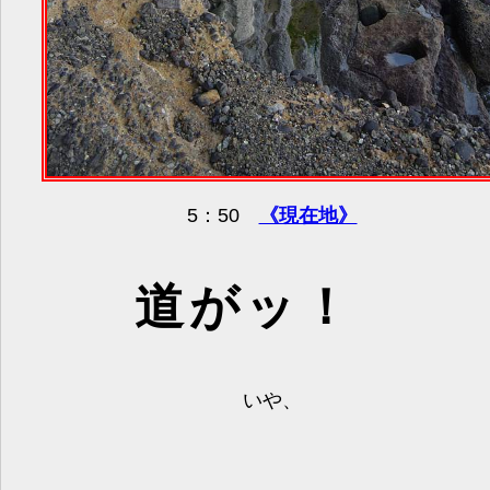
5：50
《現在地》
道がッ！
いや、