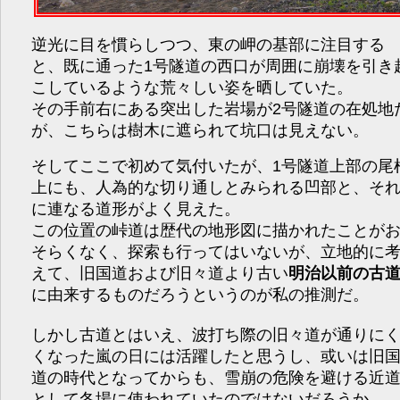
逆光に目を慣らしつつ、東の岬の基部に注目する
と、既に通った1号隧道の西口が周囲に崩壊を引き
こしているような荒々しい姿を晒していた。
その手前右にある突出した岩場が2号隧道の在処地
が、こちらは樹木に遮られて坑口は見えない。
そしてここで初めて気付いたが、1号隧道上部の尾
上にも、人為的な切り通しとみられる凹部と、そ
に連なる道形がよく見えた。
この位置の峠道は歴代の地形図に描かれたことが
そらくなく、探索も行ってはいないが、立地的に
えて、旧国道および旧々道より古い
明治以前の古
に由来するものだろうというのが私の推測だ。
しかし古道とはいえ、波打ち際の旧々道が通りに
くなった嵐の日には活躍したと思うし、或いは旧
道の時代となってからも、雪崩の危険を避ける近
として冬場に使われていたのではないだろうか。