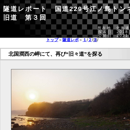
隧道レポート 国道229号江ノ島トン
旧道 第３回
所在地 北海道
探索日 2018.
公開日 2021.
トップ
＞
隧道レポ
＞
１
/
２
/
３
/
北国澗西の岬にて、再び“旧々道”を探る