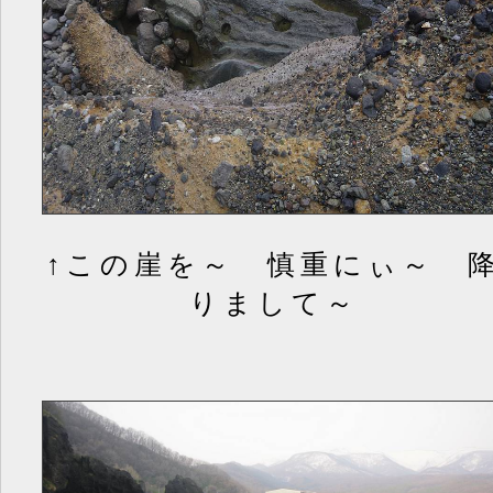
↑この崖を～ 慎重にぃ～ 
りまして～