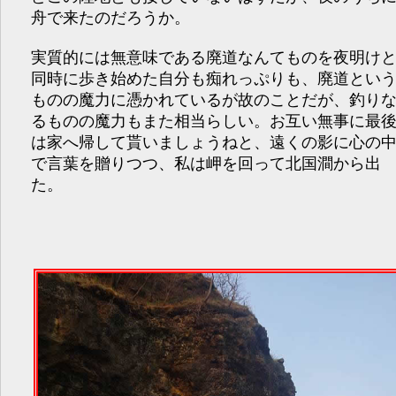
舟で来たのだろうか。
実質的には無意味である廃道なんてものを夜明け
同時に歩き始めた自分も痴れっぷりも、廃道とい
ものの魔力に憑かれているが故のことだが、釣り
るものの魔力もまた相当らしい。お互い無事に最
は家へ帰して貰いましょうねと、遠くの影に心の
で言葉を贈りつつ、私は岬を回って北国澗から出
た。