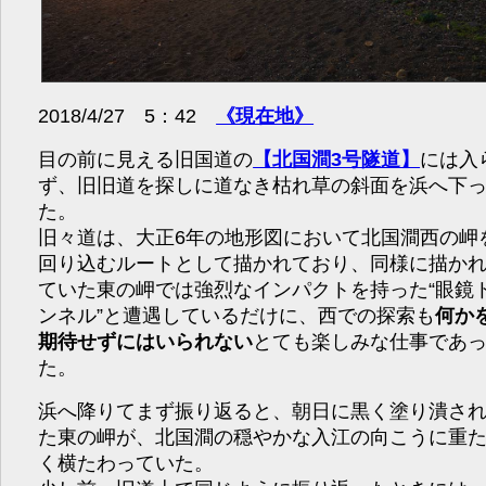
2018/4/27 5：42
《現在地》
目の前に見える旧国道の
【北国澗3号隧道】
には入
ず、旧旧道を探しに道なき枯れ草の斜面を浜へ下
た。
旧々道は、大正6年の地形図において北国澗西の岬
回り込むルートとして描かれており、同様に描か
ていた東の岬では強烈なインパクトを持った“眼鏡
ンネル”と遭遇しているだけに、西での探索も
何か
期待せずにはいられない
とても楽しみな仕事であ
た。
浜へ降りてまず振り返ると、朝日に黒く塗り潰さ
た東の岬が、北国澗の穏やかな入江の向こうに重
く横たわっていた。