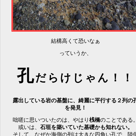
結構高くて恐いなぁ
っていうか、
孔
だらけじゃん！！
露出している岩の基盤に、綺麗に平行する２列の
を発見！
咄嗟に思いついたのは、やはり
桟橋
のことである
或いは、
石垣を築いていた基礎かも知れない。
そして、なぜか海側の列は大きな四角い孔で、陸