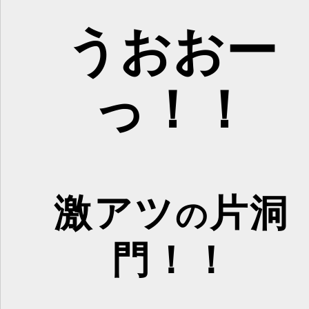
うおおー
っ！！
激アツ
片洞
の
門！！