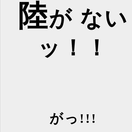
陸
が ない
ッ！！
がっ!!!