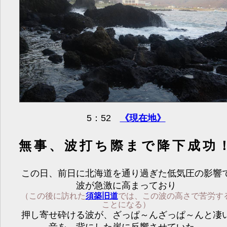
5：52
《現在地》
無事、波打ち際まで降下成功
この日、前日に北海道を通り過ぎた低気圧の影響
波が急激に高まっており
（この後に訪れた
須築旧道
では、この波の高さで苦労す
ことになる）
押し寄せ砕ける波が、ざっぱ～んざっぱ～んと凄