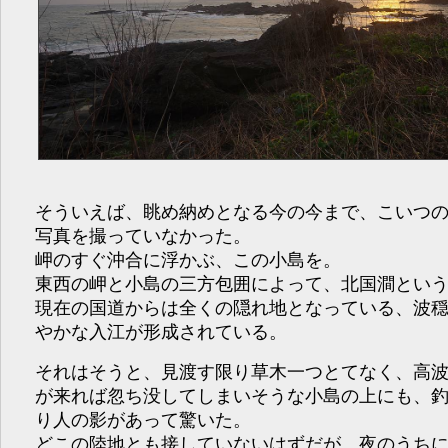
そういえば、眺め納めとなる今の今まで、こいつ
写真を撮っていなかった。
岬のすぐ沖合に浮かぶ、この小島を。
東西の岬と小島の三方包囲によって、北国澗とい
現在の国道からは全くの隠れ地となっている、波
やかな入江が形成されている。
それはそうと、見渡す限り草木一つとてなく、高
が来れば忽ち没してしまいそうな小島の上にも、
り人の影があって驚いた。
どこの陸地とも接していないはずだが、夜のうち