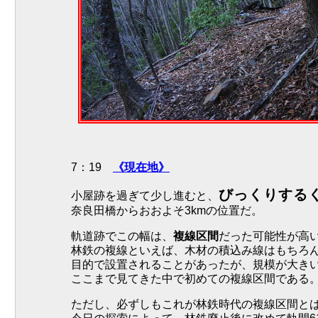
7：19
《現在地》
びっくりする
小屋跡を過ぎて少し進むと、
奈良田橋からおおよそ3kmの位置だ。
軌道跡でこの幅は、
複線区間
だった可能性が高
林鉄の複線といえば、木材の積込み線はもちろ
目的で設置されることがあったが、規模が大き
ここまで見てきた中で初めての複線区間である
ただし、必ずしもこれが林鉄時代の複線区間と