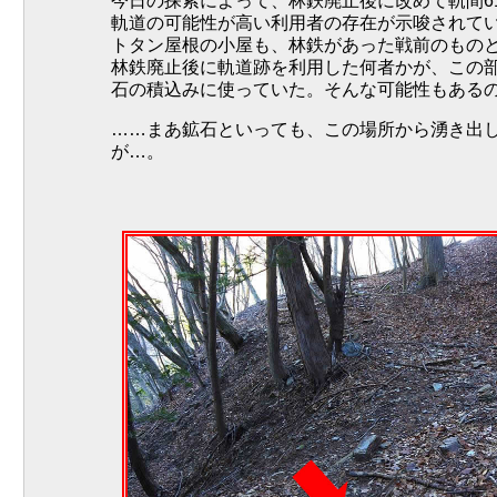
今日の探索によって、林鉄廃止後に改めて軌間6
軌道の可能性が高い利用者の存在が示唆されて
トタン屋根の小屋も、林鉄があった戦前のもの
林鉄廃止後に軌道跡を利用した何者かが、この
石の積込みに使っていた。そんな可能性もある
……まあ鉱石といっても、この場所から湧き出
が…。