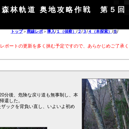
森林軌道 奥地攻略作戦 第５回
トップ
＞
廃線レポ
＞
導入
/
１（偵察）
/
２
/
３
/
４（本探索）
/
５
/
ポートの更新を多く挟む予定ですので、あらかじめご了承く
20分後、危険な戻り道も無事制し、本
り帰還した。
たザックを背負い直し、いよいよ初め