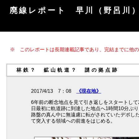
廃線レポート 早川（野呂川）
※ このレポートは長期連載記事であり、完結までに他のレ
林鉄？ 鉱山軌道？ 謎の拠点跡
2017/4/13 7：08
《現在地》
6年前の断念地点を見て引き返しをスタートして
日最初に軌道跡に到達した地点へ1時間10分ぶ
路盤の真ん中に無遠慮に転がされていたデポし
て突入する領域への前進をはじめる。