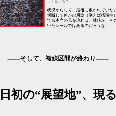
しく見える？
状況からして、最後に敷かれていた
切断して何かの用途（例えば標識柱
でも本当の元を辿れば、林鉄か、そ
いたレールではあるのだろうな。
――そして、複線区間が終わり――
日初の
“展望地”
、現