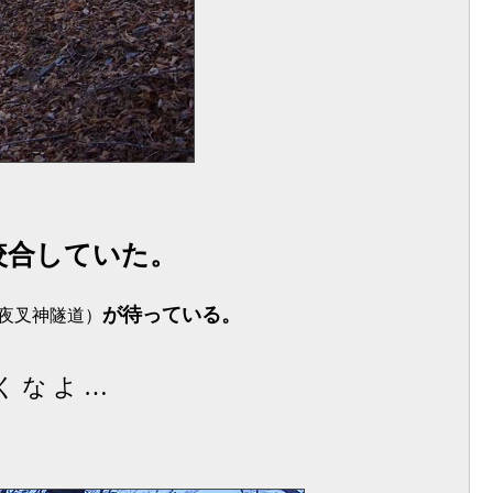
咬合していた。
が待っている。
夜叉神隧道）
くなよ…