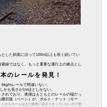
とした斜面に沿って100m以上も長く続いてい
待避線ではなく、もっと重要な運行上の拠点とし
１本のレールを発見！
6kg/mレールで間違いない。
しかも長さが1mほどしかない。
トされており、奥側はもともとのレールの端だっ
の継目版（ペーシ）が、ボルト・ナット（モー
。
しかもモールはまだ錆色に染まりきっていないので新