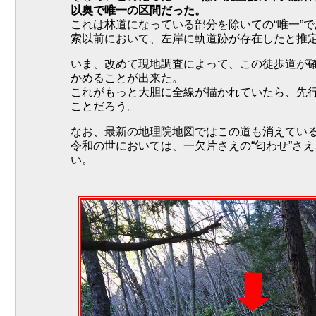
以奥で唯一の区間だった。
これは林道になっている部分を除いての“唯一”
索以前において、左岸に軌道跡が存在したと推
いま、改めて現地調査によって、この徒歩道が
かめることが出来た。
これがもっと大胆に全線が描かれていたら、先
ことだろう。
なお、最新の地理院地図ではこの道も消えてい
令和の世においては、一欠片さえの“匂わせ”さ
い。