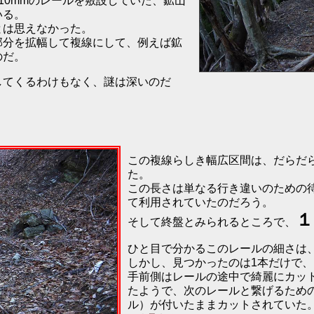
10mmのレールを敷設していた、鉱山
いる。
とは思えなかった。
部分を拡幅して複線にして、例えば鉱
のだ。
してくるわけもなく、謎は深いのだ
この複線らしき幅広区間は、だらだら
た。
この長さは単なる行き違いのための
て利用されていたのだろう。
そして終盤とみられるところで、
ひと目で分かるこのレールの細さは、
しかし、見つかったのは1本だけで、
手前側はレールの途中で綺麗にカッ
たようで、次のレールと繋げるため
ル）が付いたままカットされていた