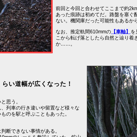
前回と今回と合わせてここまで約2k
あった痕跡は初めてだ。路盤を塞ぐ
ない。機関庫だった可能性もあるか
なお、推定軌間610mmの
【車軸】
を
こから転げ落としたら自然と辿り着
か……。
くらい道幅が広くなった！
いと思う。
ん、列車の行き違いや留置など様々な
いものを駅と呼ぶこともあった。
。
は判断できない事情がある。