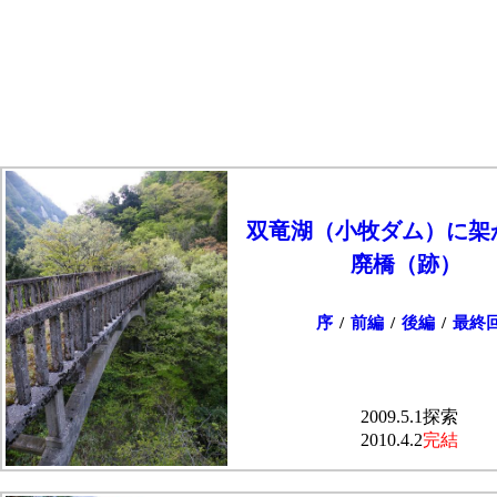
双竜湖（小牧ダム）に架
廃橋（跡）
序
/
前編
/
後編
/
最終
2009.5.1探索
2010.4.2
完結