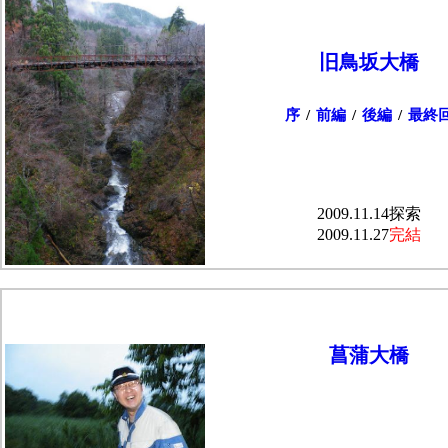
旧鳥坂大橋
序
/
前編
/
後編
/
最終
2009.11.14探索
2009.11.27
完結
菖蒲大橋