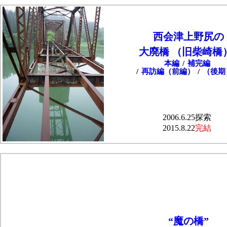
西会津上野尻の
大廃橋 （旧柴崎橋
本編
/
補完編
/
再訪編（前編）
/
（後期
2006.6.25探索
2015.8.22
完結
“魔の橋”