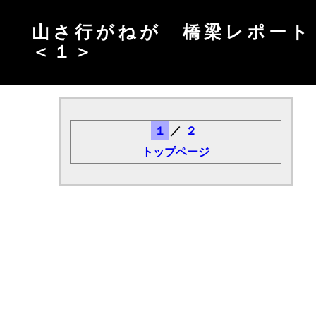
山さ行がねが 橋梁レポート
＜１＞
１
／
２
トップページ