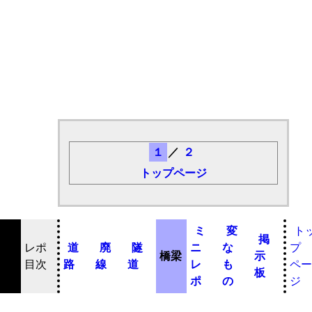
１
／
２
トップページ
ミ
変
ト
掲
レポ
道
廃
隧
ニ
な
プ
橋梁
示
目次
路
線
道
レ
も
ペー
板
ポ
の
ジ