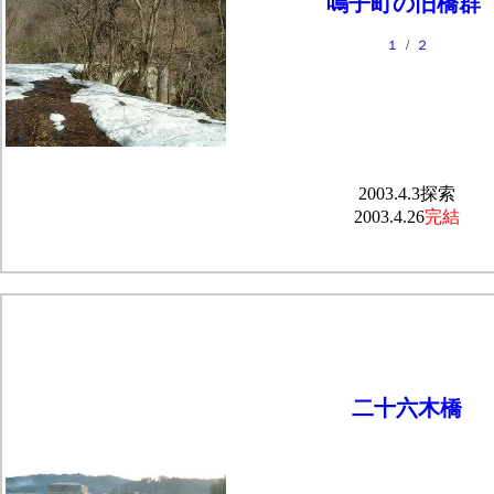
鳴子町の旧橋群
１
/
２
2003.4.3探索
2003.4.26
完結
二十六木橋