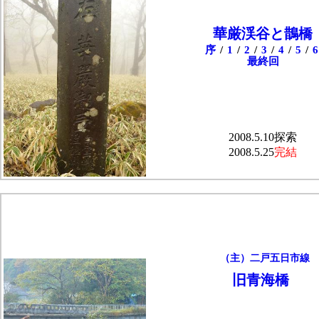
華厳渓谷と鵲橋
序
/
1
/
2
/
3
/
4
/
5
/
6
最終回
2008.5.10探索
2008.5.25
完結
（主）二戸五日市線
旧青海橋