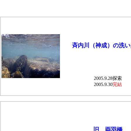
斉内川（神成）の洗い
2005.9.28探索
2005.9.30
完結
旧 両羽橋