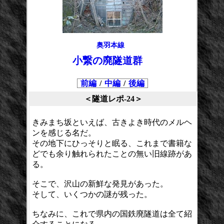
奥羽本線
小繋の廃隧道群
前編
/
中編
/
後編
＜隧道レポ-24＞
きみまち坂といえば、古きよき時代のメルヘ
ンを感じる名だ。
その地下にひっそりと眠る、これまで書籍な
どでも余り触れられたことの無い旧線跡があ
る。
そこで、沢山の新鮮な発見があった。
そして、いくつかの謎が残った。
ちなみに、これで県内の国鉄廃隧道は全て紹