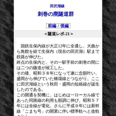
田沢湖線
刺巻の廃隧道群
前編
/
後編
＜隧道レポ-21＞
国鉄生保内線が大正12年に全通し、大曲か
ら角館を経て生保内（現在の田沢湖）駅まで
鉄路が伸びた。
終点の生保内と、その一駅手前の刺巻の間に
は二つの隧道が竣工した。
その後、昭和３８年になって遂に念願叶い、
盛岡から伸びていた橋場線とつながり、ここ
に田沢湖線という秋田・盛岡の短絡線が誕生
したのである。
この開通を契機に、はじめは一ローカル線で
あった同路線の利用も順調に伸び、昭和５７
年には全線が電化、さらに平成９年には新幹
線「こまち号」の開業に伴い標準軌へと改軌