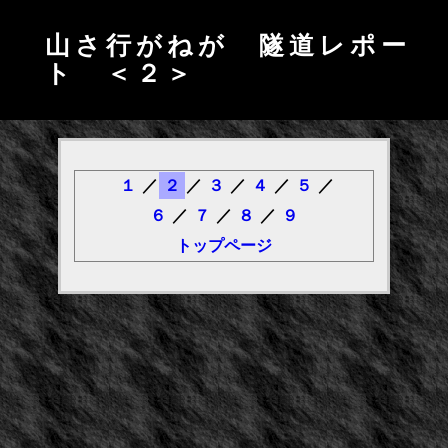
山さ行がねが 隧道レポー
ト ＜２＞
１
／
２
／
３
／
４
／
５
／
６
／
７
／
８
／
９
トップページ