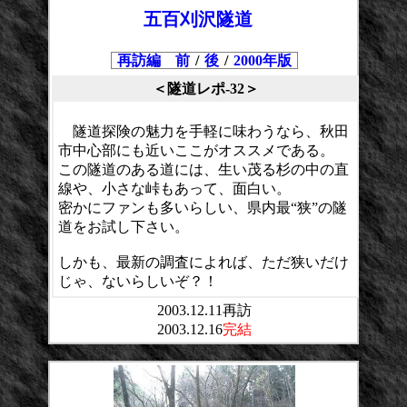
五百刈沢隧道
再訪編 前
/
後
/
2000年版
＜隧道レポ-32＞
隧道探険の魅力を手軽に味わうなら、秋田
市中心部にも近いここがオススメである。
この隧道のある道には、生い茂る杉の中の直
線や、小さな峠もあって、面白い。
密かにファンも多いらしい、県内最“狭”の隧
道をお試し下さい。
しかも、最新の調査によれば、ただ狭いだけ
じゃ、ないらしいぞ？！
2003.12.11再訪
2003.12.16
完結