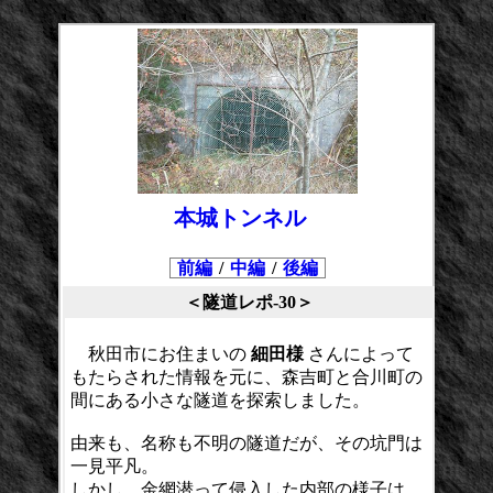
本城トンネル
前編
/
中編
/
後編
＜隧道レポ-30＞
秋田市にお住まいの
細田様
さんによって
もたらされた情報を元に、森吉町と合川町の
間にある小さな隧道を探索しました。
由来も、名称も不明の隧道だが、その坑門は
一見平凡。
しかし、金網潜って侵入した内部の様子は…