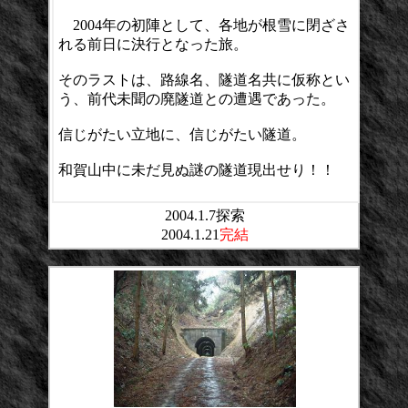
2004年の初陣として、各地が根雪に閉ざさ
れる前日に決行となった旅。
そのラストは、路線名、隧道名共に仮称とい
う、前代未聞の廃隧道との遭遇であった。
信じがたい立地に、信じがたい隧道。
和賀山中に未だ見ぬ謎の隧道現出せり！！
2004.1.7探索
2004.1.21
完結