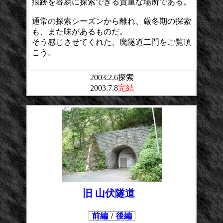
痕跡を容易に探索できる貴重な場所である。
通常の探索シーズンから離れ、厳冬期の探索
も、また味があるものだ。
そう感じさせてくれた、廃隧道二門をご覧頂
こう。
2003.2.6探索
2003.7.8
完結
旧 山伏隧道
前編
/
後編