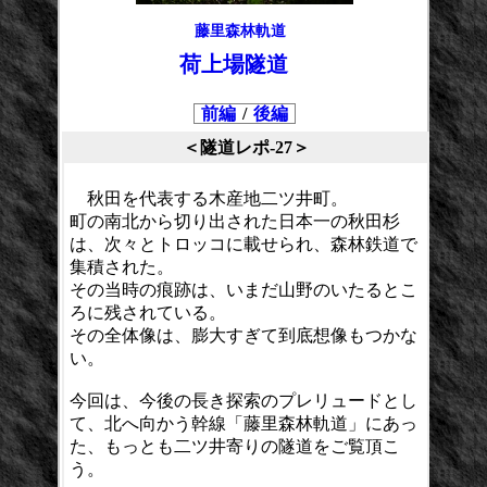
藤里森林軌道
荷上場隧道
前編
/
後編
＜隧道レポ-27＞
秋田を代表する木産地二ツ井町。
町の南北から切り出された日本一の秋田杉
は、次々とトロッコに載せられ、森林鉄道で
集積された。
その当時の痕跡は、いまだ山野のいたるとこ
ろに残されている。
その全体像は、膨大すぎて到底想像もつかな
い。
今回は、今後の長き探索のプレリュードとし
て、北へ向かう幹線「藤里森林軌道」にあっ
た、もっとも二ツ井寄りの隧道をご覧頂こ
う。