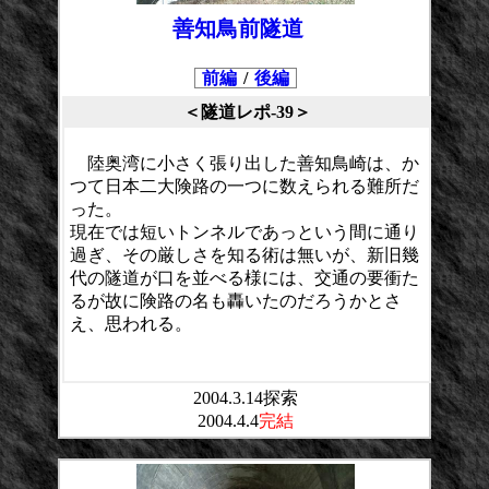
善知鳥前隧道
前編
/
後編
＜隧道レポ-39＞
陸奥湾に小さく張り出した善知鳥崎は、か
つて日本二大険路の一つに数えられる難所だ
った。
現在では短いトンネルであっという間に通り
過ぎ、その厳しさを知る術は無いが、新旧幾
代の隧道が口を並べる様には、交通の要衝た
るが故に険路の名も轟いたのだろうかとさ
え、思われる。
2004.3.14探索
2004.4.4
完結