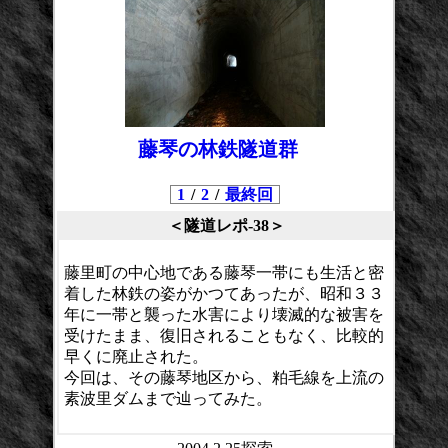
藤琴の林鉄隧道群
1
/
2
/
最終回
＜隧道レポ-38＞
藤里町の中心地である藤琴一帯にも生活と密
着した林鉄の姿がかつてあったが、昭和３３
年に一帯と襲った水害により壊滅的な被害を
受けたまま、復旧されることもなく、比較的
早くに廃止された。
今回は、その藤琴地区から、粕毛線を上流の
素波里ダムまで辿ってみた。