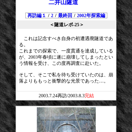
二井山隧道
再訪編１
/
2
/
最終回
/
2002年探索編
＜隧道レポ-25＞
これは記念すべき自身の初遭遇廃隧道であ
る。
これまでの探索で、一度貫通を達成している
が、2003年春頃に遂に崩壊してしまったとい
う情報を受け、この度再調査に赴いた。
そして、そこで私を待ち受けていたのは、崩
落よりももっと衝撃的な光景であった…。
2003.7.24再訪/2003.8.3
完結