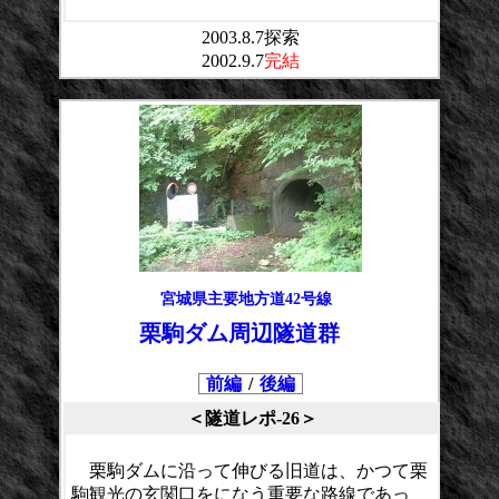
2003.8.7探索
2002.9.7
完結
宮城県主要地方道42号線
栗駒ダム周辺隧道群
前編
/
後編
＜隧道レポ-26＞
栗駒ダムに沿って伸びる旧道は、かつて栗
駒観光の玄関口をになう重要な路線であっ