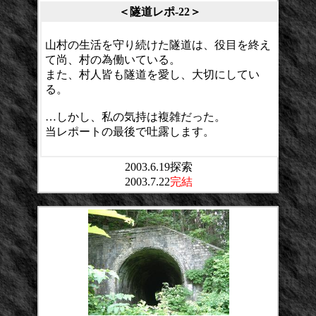
＜隧道レポ-22＞
山村の生活を守り続けた隧道は、役目を終え
て尚、村の為働いている。
また、村人皆も隧道を愛し、大切にしてい
る。
…しかし、私の気持は複雑だった。
当レポートの最後で吐露します。
2003.6.19探索
2003.7.22
完結