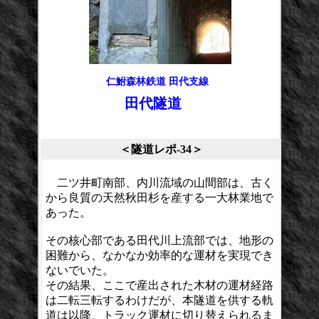
仁鮒森林鉄道 田代支線
田代隧道
＜隧道レポ-34＞
二ツ井町南部、内川流域の山間部は、古く
から良質の天然秋田杉を産する一大林業地で
あった。
その核心部である田代川上流部では、地形の
困難から、なかなか効率的な運材を実現でき
ないでいた。
その結果、ここで産出された木材の運材経路
は二転三転するわけだが、本隧道を供する軌
道は以降、トラック運材に切り替えられるま