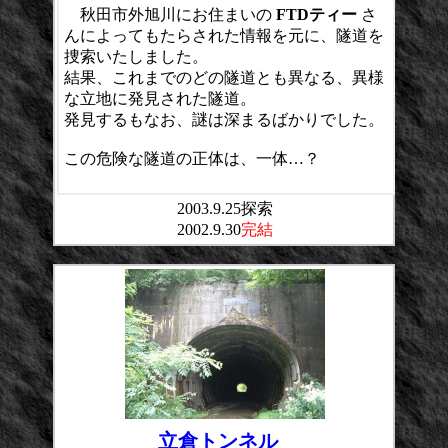
秋田市外旭川にお住まいの
FTDティー
さ
んによってもたらされた情報を元に、隧道を
捜索いたしました。
結果、これまでのどの隧道とも異なる、異様
な立地に発見された隧道。
発見するもなお、謎は深まるばかりでした。
この危険な隧道の正体は、一体…？
2003.9.25探索
2002.9.30
完結
立倉トンネル