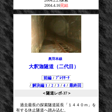
2004.2.25探索
2004.4.16
完結
奥羽本線
大釈迦隧道（二代目）
前編
/
ﾌﾟﾚﾘｻｰﾁ
/
解決編 1
/
2
/
3
/
4
/
最終回
＜隧道レポ-37＞
過去最長の探索隧道延長「１４４０ｍ」を
有する休止隧道へ踏み込む。