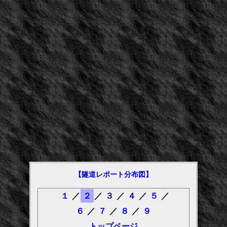
【隧道レポート分布図】
１
／
２
／
３
／
４
／
５
／
６
／
７
／
８
／
９
トップページ