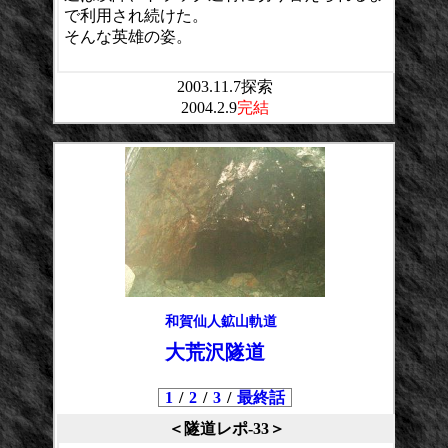
で利用され続けた。
そんな英雄の姿。
2003.11.7探索
2004.2.9
完結
和賀仙人鉱山軌道
大荒沢隧道
1
/
2
/
3
/
最終話
＜隧道レポ-33＞