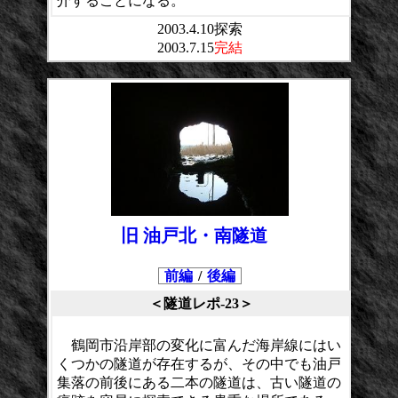
介することになる。
2003.4.10探索
2003.7.15
完結
旧 油戸北・南隧道
前編
/
後編
＜隧道レポ-23＞
鶴岡市沿岸部の変化に富んだ海岸線にはい
くつかの隧道が存在するが、その中でも油戸
集落の前後にある二本の隧道は、古い隧道の