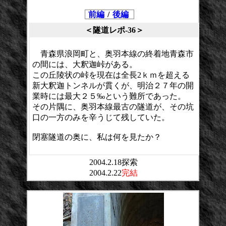
前編
/
後編
＜隧道レポ-36＞
青森県浪岡町と、奥羽本線の終着地青森市
の間には、大釈迦峠がある。
この丘陵状の峠を現在は全長2ｋｍを超える
新大釈迦トンネルが貫くが、明治２７年の開
業時には最大２５‰という難所であった。
その片隅に、奥羽本線最古の隧道が、その坑
口の一方のみを辛うじて残していた。
閉塞隧道の奥に、私は何を見たか？
2004.2.18探索
2004.2.22
完結