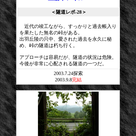
＜隧道レポ-28＞
近代の竣工ながら、すっかりと過去帳入り
を果たした無名の峠がある。
出羽丘陵の只中、愛された過去を永久に秘
め、峠の隧道は朽ち行く。
アプローチは容易だが、隧道の状況は危険。
今後が非常に心配される隧道の一つだ。
2003.7.24探索
2003.9.8
完結