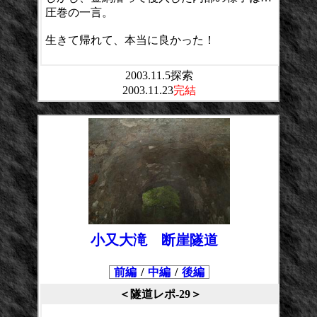
圧巻の一言。
生きて帰れて、本当に良かった！
2003.11.5探索
2003.11.23
完結
小又大滝 断崖隧道
前編
/
中編
/
後編
＜隧道レポ-29＞