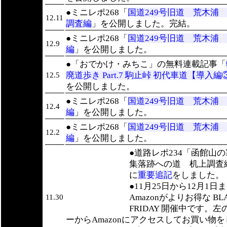
●ミニレポ268「
国道249号旧道 荒木浦
12.11
調査編
」を公開しました。完結。
●ミニレポ268「
国道249号旧道 荒木浦
12.9
編
」を公開しました。
●「おでかけ・みちこ」の無料連載記事「
廃道歩き Part.7 駒止峠 初代車道【導入編
12.5
を公開しました。
●ミニレポ268「
国道249号旧道 荒木浦
12.4
編
」を公開しました。
●ミニレポ268「
国道249号旧道 荒木浦
12.2
編
」を公開しました。
●道路レポ234「函館山
集落跡への道 机上調査
に
重要追記
をしました。
●11月25日から12月1日
Amazonがよりお得な BL
11.30
FRIDAY 開催中です。左
ーからAmazonにアクセスしてお買い物を