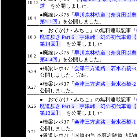
10.13
道
」を公開しました。
●廃線レポ75「
早川森林軌道（奈良田以
10.4
第5-1回
」を公開しました。
●「おでかけ・みちこ」の無料連載記事「
廃道歩き Part.6 宇津峠 幻の初代車道
10.3
第14回】
」を公開しました。
●廃線レポ75「
早川森林軌道（奈良田以
10.2
第4-4回
」を公開しました。
●橋梁レポ37「
会津三方道路 若水石橋-3
9.29
公開しました。完結。
●橋梁レポ37「
会津三方道路 若水石橋-2
9.27
公開しました。
●「おでかけ・みちこ」の無料連載記事「
廃道歩き Part.6 宇津峠 幻の初代車道
9.26
第13回】
」を公開しました。
●橋梁レポ37「
会津三方道路 若水石橋-1
公開しました。
9.21
●隧道レポ71「国道49号 本尊岩隧道 再訪