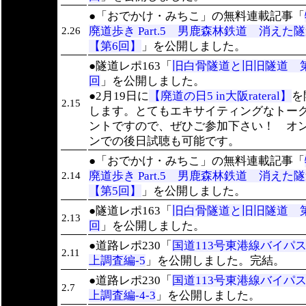
●「おでかけ・みちこ」の無料連載記事「
廃道歩き Part.5 男鹿森林鉄道 消え
2.26
【第6回】
」を公開しました。
●隧道レポ163「
旧白骨隧道と旧旧隧道 第
回
」を公開しました。
●2月19日に
【廃道の日5 in大阪rateral】
を
2.15
します。とてもエキサイティングなトー
ントですので、ぜひご参加下さい！ オ
ンでの後日試聴も可能です。
●「おでかけ・みちこ」の無料連載記事「
廃道歩き Part.5 男鹿森林鉄道 消え
2.14
【第5回】
」を公開しました。
●隧道レポ163「
旧白骨隧道と旧旧隧道 
2.13
回
」を公開しました。
●道路レポ230「
国道113号東港線バイパ
2.11
上調査編-5
」を公開しました。完結。
●道路レポ230「
国道113号東港線バイパ
2.7
上調査編-4-3
」を公開しました。