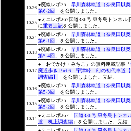
●廃線レポ75「
早川森林軌道（奈良田以
10.26
第6-2回
」を公開しました。
●ミニレポ267国道336号 東冬島トンネル
10.25
に
重要追記
を公開しました。
●廃線レポ75「
早川森林軌道（奈良田以
10.24
第6-1回
」を公開しました。
●廃線レポ75「
早川森林軌道（奈良田以
10.18
第5-4回
」を公開しました。
●「おでかけ・みちこ」の無料連載記事「
廃道歩き Part.6 宇津峠 幻の初代車道
10.17
調査編】
」を公開しました。完結。
●廃線レポ75「
早川森林軌道（奈良田以
10.16
第5-3回
」を公開しました。
●廃線レポ75「
早川森林軌道（奈良田以
10.15
第5-2回
」を公開しました。
●ミニレポ267「
国道336号 東冬島トンネ
10.14
道 机上調査編
」を公開しました。完結
●ミニレポ267「
国道336号 東冬島トンネ