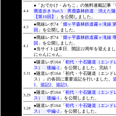
●「おでかけ・みちこ」の無料連載記事「
廃道歩き Part.5 男鹿森林鉄道 消え
4.4
【第10回】
」を公開しました。
●廃線レポ74「
畑ヶ平森林鉄道霧ヶ滝線 第
4.3
回
」を公開しました。
●廃線レポ74「
畑ヶ平森林鉄道霧ヶ滝線 
回
」を公開しました。
4.1
●当サイトは本日、開設22周年を迎えま
にゃんにゃん。
●隧道レポ164「
初代・十石隧道（エンド
ス） 後編-2
」を公開しました。完結！
●隧道レポ164「初代・十石隧道（エンド
3.31
ス）」の各回に重要追記を行いました。
1
、
追記2
、
追記3
。
●隧道レポ164「
初代・十石隧道（エンド
3.29
ス） 後編-1
」を公開しました。
●隧道レポ164「
初代・十石隧道（エンド
3.28
ス） 中編-2
」を公開しました。