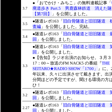
●「おでかけ・みちこ」の無料連載記事「
廃道歩き Part.5 男鹿森林鉄道 消え
3.7
【第7回】
」を公開しました。
●隧道レポ163「
旧白骨隧道と旧旧隧道 
3.5
査編
」を公開しました。完結。
●隧道レポ163「
旧白骨隧道と旧旧隧道 
3.4
回
」を公開しました。
●隧道レポ163「
旧白骨隧道と旧旧隧道 第
回
」を公開しました。
●【告知】ラジオ出演のお知らせ。３月３
17：00～放送のFM NACK5 の番組『
THE
3.3
SEITARO★RADIO SHOW「1700」
』に、2
年以来、久々に出演させて戴きます。出演
分間ほどの予定ですが、聞ける環境の方
ひ！
●隧道レポ163「
旧白骨隧道と旧旧隧道 第
3.2
回
」を公開しました。
●隧道レポ163「
旧白骨隧道と旧旧隧道 第
2.27
回
」を公開しました。