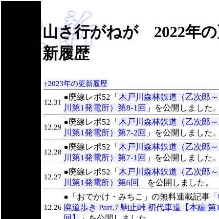
山さ行がねが 2022年
新履歴
↑2023年の更新履歴
●廃線レポ52「
木戸川森林鉄道（乙次郎～
12.31
川第1発電所）第8-1回
」を公開しました
●廃線レポ52「
木戸川森林鉄道（乙次郎～
12.29
川第1発電所）第7-2回
」を公開しました
●廃線レポ52「
木戸川森林鉄道（乙次郎～
12.28
川第1発電所）第7-1回
」を公開しました
●廃線レポ52「
木戸川森林鉄道（乙次郎～
12.27
川第1発電所）第6回
」を公開しました。
●「おでかけ・みちこ」の無料連載記事「
廃道歩き Part.7 駒止峠 初代車道【本編 第
12.26
回】
」を公開しました。