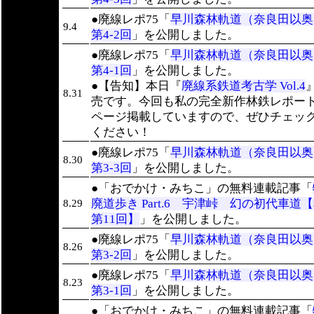
●廃線レポ75「
早川森林軌道（奈良田以
9.4
第4-2回
」を公開しました。
●廃線レポ75「
早川森林軌道（奈良田以
第4-1回
」を公開しました。
●【告知】本日『
廃線系鉄道考古学 Vol.4
8.31
売です。今回も私の完全新作林鉄レポート
ページ掲載していますので、ぜひチェッ
ください！
●廃線レポ75「
早川森林軌道（奈良田以
8.30
第3-3回
」を公開しました。
●「おでかけ・みちこ」の無料連載記事「
廃道歩き Part.6 宇津峠 幻の初代車道
8.29
第11回】
」を公開しました。
●廃線レポ75「
早川森林軌道（奈良田以
8.26
第3-2回
」を公開しました。
●廃線レポ75「
早川森林軌道（奈良田以
8.23
第3-1回
」を公開しました。
●「おでかけ・みちこ」の無料連載記事「