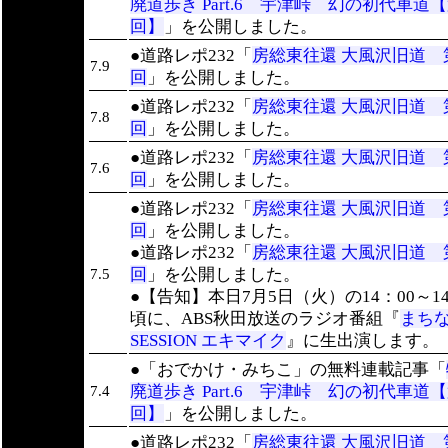
廃道歩き Part.6 宇津峠 幻の初代車道【
回】
」を公開しました。
●道路レポ232「
房総東往還 大風沢旧道 第
7.9
回
」を公開しました。
●道路レポ232「
房総東往還 大風沢旧道 第
7.8
回
」を公開しました。
●道路レポ232「
房総東往還 大風沢旧道 第
7.6
回
」を公開しました。
●道路レポ232「
房総東往還 大風沢旧道 第
回
」を公開しました。
●道路レポ232「
房総東往還 大風沢旧道 第
回
」を公開しました。
7.5
●【告知】本日7月5日（火）の14：00～14
頃に、ABS秋田放送のラジオ番組『
まち
SESSION エキマイク
』に生出演します。
●「おでかけ・みちこ」の無料連載記事「
廃道歩き Part.6 宇津峠 幻の初代車道【
7.4
回】
」を公開しました。
●道路レポ232「
房総東往還 大風沢旧道 