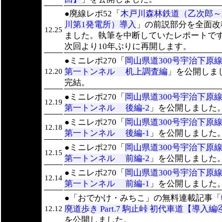
●廃線レポ52「
木戸川森林鉄道（乙次郎～
川第1発電所）導入
」の前説部分を全面改
12.25
ました。執筆を中断していたレポートで
次回より10年ぶりに再開します。
●ミニレポ270「
岡山県道300号宇治下原線
第一トンネル 机上調査編
」を公開しま
12.20
完結。
●ミニレポ270「
岡山県道300号宇治下原線
12.19
第一トンネル 後編-2
」を公開しました
●ミニレポ270「
岡山県道300号宇治下原線
12.18
第一トンネル 後編-1
」を公開しました
●ミニレポ270「
岡山県道300号宇治下原線
12.15
第一トンネル 前編-2
」を公開しました
●ミニレポ270「
岡山県道300号宇治下原線
12.14
第一トンネル 前編-1
」を公開しました
●「おでかけ・みちこ」の無料連載記事「
廃道歩き Part.7 駒止峠 初代車道【導入編
12.12
を公開しました。