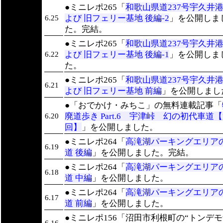
●ミニレポ265「
和歌山県道237号宇久井港
よび 旧フェリー基地 後編-2
」を公開しま
6.25
た。完結。
●ミニレポ265「
和歌山県道237号宇久井港
よび 旧フェリー基地 後編-1
」を公開しま
6.22
た。
●ミニレポ265「
和歌山県道237号宇久井港
6.21
よび 旧フェリー基地 前編
」を公開しまし
●「おでかけ・みちこ」の無料連載記事「
廃道歩き Part.6 宇津峠 幻の初代車道【
6.20
回】
」を公開しました。
●ミニレポ264「
高滝湖パーキングエリア
6.19
道 後編
」を公開しました。完結。
●ミニレポ264「
高滝湖パーキングエリア
6.18
道 中編
」を公開しました。
●ミニレポ264「
高滝湖パーキングエリア
6.17
道 前編
」を公開しました。
●ミニレポ156「沼田市利根町の“トンデ
6.16