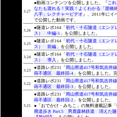
●動画コンテンツを公開しました。『
これ
なたも渡れる！実践！よくわかる「渡橋
3.27
八手」レクチャービデオ
』、2011年にイ
で公開した動画です。
●隧道レポ164「
初代・十石隧道（エンド
3.26
ス） 中編-1
」を公開しました。
●隧道レポ164「
初代・十石隧道（エンド
3.25
ス） 前編
」を公開しました。
●隧道レポ164「
初代・十石隧道（エンド
3.24
ス） 導入
」を公開しました。
●道路レポ231「
岡山県道417号和気吉井
3.23
蒔不通区 最終回-4
」を公開しました。
●道路レポ231「
岡山県道417号和気吉井
3.22
蒔不通区 最終回-3
」を公開しました。
●道路レポ231「
岡山県道417号和気吉井
蒔不通区 最終回-2
」を公開しました。
●「おでかけ・みちこ」の無料連載記事「
3.21
廃道歩き Part.5 男鹿森林鉄道 消え