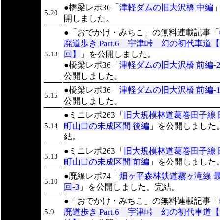
●橋梁レポ36「
津軽ダムの旧大沢橋 中編
5.20
開しました。
●「おでかけ・みちこ」の無料連載記事「
廃道歩き Part.6 宇津峠 幻の初代車道
回】
」を公開しました。
5.18
●橋梁レポ36「
津軽ダムの旧大沢橋 前編-
公開しました。
●橋梁レポ36「
津軽ダムの旧大沢橋 前編-
5.15
公開しました。
●ミニレポ263「
旧大規模林道葛巻田子線 
町山口の未成区間 後編
」を公開しました
5.14
結。
●ミニレポ263「
旧大規模林道葛巻田子線 
5.13
町山口の未成区間 前編
」を公開しました
●廃線レポ74「
畑ヶ平森林鉄道霧ヶ滝線 
5.10
回-3
」を公開しました。完結。
●「おでかけ・みちこ」の無料連載記事「
廃道歩き Part.6 宇津峠 幻の初代車道
5.9