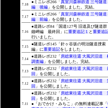
●ミニレポ266「
真室川森林鉄道 三号隧道
7.18
編 後編
」を公開しました。完結。
●ミニレポ266「
真室川森林鉄道 三号隧道
7.17
編 前編
」を公開しました。
●道路レポ84「国道127号 旧道及び隧道
鐘岬編 最終回」に
重要追記１
と
重要追
7.16
行いました。
●隧道レポ145「針ヶ谷坂の明治隧道捜索
7.15
編」に
重要追記
をしました。
●道路レポ232「
房総東往還 大風沢旧道 
7.14
調査編
」を公開しました。完結。
●道路レポ232「
房総東往還 大風沢旧道 
7.13
回
」を公開しました。
●道路レポ232「
房総東往還 大風沢旧道 
7.12
回
」を公開しました。
●道路レポ232「
房総東往還 大風沢旧道 第
回
」を公開しました。
●「おでかけ・みちこ」の無料連載記事「
7.11