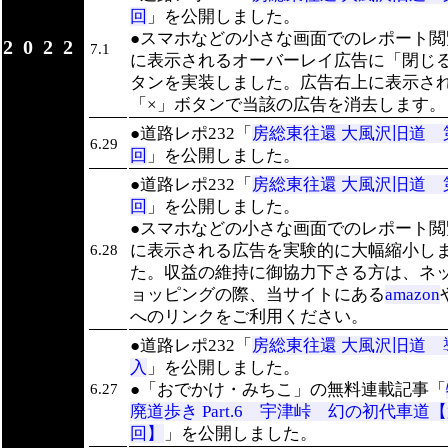
回
」を公開しました。
●スマホなどの小さな画面でのレポート閲
2022
7.1
に表示されるオーバーレイ広告に「閉じ
タンを実装しました。広告右上に表示さ
「×」ボタンで当該の広告を消去します。
●道路レポ232「
房総東往還 大風沢旧道 第
6.29
回
」を公開しました。
●道路レポ232「
房総東往還 大風沢旧道 第
回
」を公開しました。
●スマホなどの小さな画面でのレポート閲
に表示される広告を実験的に大幅縮小し
6.28
た。収益の維持に御協力下さる方は、ネ
ョッピングの際、当サイトにある
amazon
へのリンクをご利用ください。
●道路レポ232「
房総東往還 大風沢旧道 
入
」を公開しました。
●「おでかけ・みちこ」の無料連載記事「
6.27
廃道歩き Part.6 宇津峠 幻の初代車道【
回】
」を公開しました。