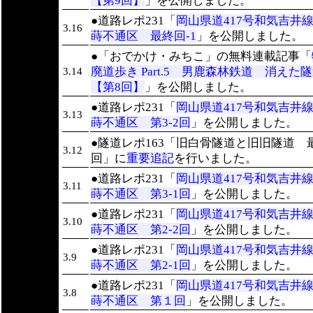
【第9回】
」を公開しました。
●道路レポ231「
岡山県道417号和気吉井
3.16
蒔不通区 最終回-1
」を公開しました。
●「おでかけ・みちこ」の無料連載記事「
廃道歩き Part.5 男鹿森林鉄道 消え
3.14
【第8回】
」を公開しました。
●道路レポ231「
岡山県道417号和気吉井
3.13
蒔不通区 第3-2回
」を公開しました。
●隧道レポ163「旧白骨隧道と旧旧隧道 
3.12
回」に
重要追記
を行いました。
●道路レポ231「
岡山県道417号和気吉井
3.11
蒔不通区 第3-1回
」を公開しました。
●道路レポ231「
岡山県道417号和気吉井
3.10
蒔不通区 第2-2回
」を公開しました。
●道路レポ231「
岡山県道417号和気吉井
3.9
蒔不通区 第2-1回
」を公開しました。
●道路レポ231「
岡山県道417号和気吉井
3.8
蒔不通区 第１回
」を公開しました。