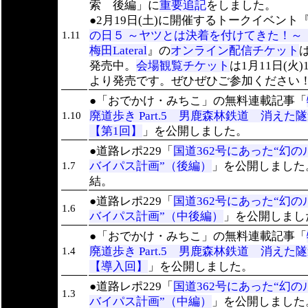
索 後編」に
重要追記
をしました。
●2月19日(土)に開催するトークイベント
の日５ ～ヤツとは決着を付けてきた！～ w
1.11
梅田Lateral
』の
オンライン配信チケット
発売中。
会場観覧チケット
は1月11日(火)
より発売です。ぜひぜひご参加ください
●「おでかけ・みちこ」の無料連載記事「
廃道歩き Part.5 男鹿森林鉄道 消え
1.10
【第1回】
」を公開しました。
●道路レポ229「
国道362号にあった“幻の
バイパス計画”（後編）
」を公開しました
1.7
結。
●道路レポ229「
国道362号にあった“幻の
1.6
バイパス計画”（中後編）
」を公開しまし
●「おでかけ・みちこ」の無料連載記事「
廃道歩き Part.5 男鹿森林鉄道 消え
1.4
【導入回】
」を公開しました。
●道路レポ229「
国道362号にあった“幻の
1.3
バイパス計画”（中編）
」を公開しました