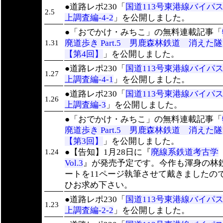
●道路レポ230「
国道113号東港線バイパ
2.5
上調査編-4-2
」を公開しました。
●「おでかけ・みちこ」の無料連載記事「
廃道歩き Part.5 男鹿森林鉄道 消え
1.31
【第4回】
」を公開しました。
●道路レポ230「
国道113号東港線バイパ
1.27
上調査編-4-1
」を公開しました。
●道路レポ230「
国道113号東港線バイパ
1.26
上調査編-3
」を公開しました。
●「おでかけ・みちこ」の無料連載記事「
廃道歩き Part.5 男鹿森林鉄道 消え
【第3回】
」を公開しました。
●【告知】1月28日に『
廃線系鉄道考古学
1.24
Vol.3
』が発売予定です。今作も渾身の林
ートを11ページ執筆させて戴きましたの
ひお求め下さい。
●道路レポ230「
国道113号東港線バイパ
1.23
上調査編-2-2
」を公開しました。