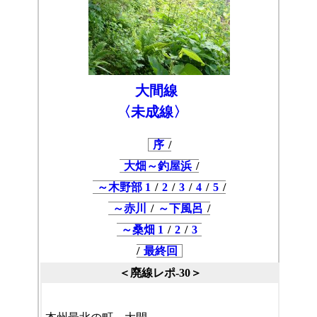
大間線
〈未成線〉
序
/
大畑～釣屋浜
/
～木野部 1
/
2
/
3
/
4
/
5
/
～赤川
/
～下風呂
/
～桑畑 1
/
2
/
3
/
最終回
＜廃線レポ-30＞