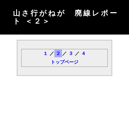
山さ行がねが 廃線レポー
ト ＜２＞
１
／
２
／
３
／
４
トップページ