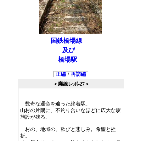
国鉄橋場線
及び
橋場駅
正編
/
再訪編
＜廃線レポ-27＞
数奇な運命を辿った終着駅。
山村の片隅に、不釣り合いなほどに広大な駅
施設が残る。
村の、地域の、歓びと悲しみ。希望と挫
折。