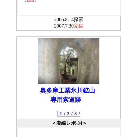
2006.8.14探索
2007.7.30
完結
奥多摩工業氷川鉱山
専用索道跡
1
/
2
/
3
/
＜廃線レポ-34＞