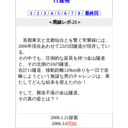
11連発
1
/
2
/
3
/
4
/
5
/
6
/
7
/
8
/
最終回
＜廃線レポ-25＞
首都東京と北都仙台とを繋ぐ常磐線には、
2006年現在あわせて22の旧隧道が現存してい
る。
その中でも、圧倒的な延長を持つ金山隧道
と、その北側の10の隧道。
合計11隧道、移動距離120km余りを一日で攻
略しようという無謀な男のチャレンジは、果
たしてどんな結末を迎えたのか！
そして、難攻不落の金山隧道。
その真の姿とは？！
2006.1.21探索
2006.3.6
完結