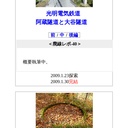
光明電気鉄道
阿蔵隧道と大谷隧道
前
/
中
/
後編
＜廃線レポ-40＞
概要執筆中。
2009.1.23探索
2009.1.30
完結