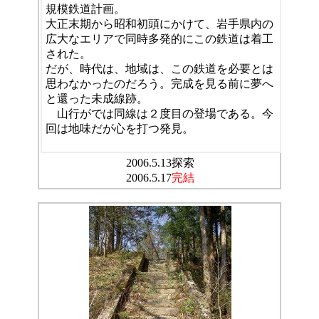
規模鉄道計画。
大正末期から昭和初頭にかけて、岩手県内の
広大なエリアで同時多発的にこの鉄道は着工
された。
だが、時代は、地域は、この鉄道を必要とは
思わなかったのだろう。完成を見る前に夢へ
と還った未成線跡。
山行がでは同線は２度目の登場である。今
回は地味だが心を打つ発見。
2006.5.13探索
2006.5.17
完結