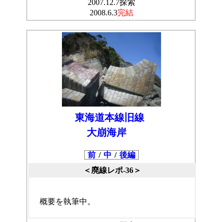
2007.12.7探索
2008.6.3
完結
東海道本線旧線
大崩海岸
前
/
中
/
後編
＜廃線レポ-36＞
概要を執筆中。