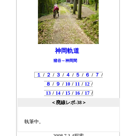
神岡軌道
猪谷～神岡間
１
/
２
/
３
/
４
/
５
/
６
/
７
/
８
/
９
/
10
/
11
/
12
/
13
/
14
/
15
/
16
/
17
/
＜廃線レポ-38＞
執筆中。
2008.7.3-4探索