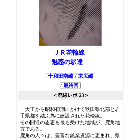
ＪＲ花輪線
魅惑の駅達
十和田南編
/
末広編
/
最終回
＜廃線レポ-23＞
大正から昭和初期にかけて秋田県北部と岩
手県都を結ぶ為に建設された花輪線。
その開通の恩恵を最も受けた地域が、鹿角地
方である。
鹿角の人々は、豊富な鉱業資源に恵まれ、県