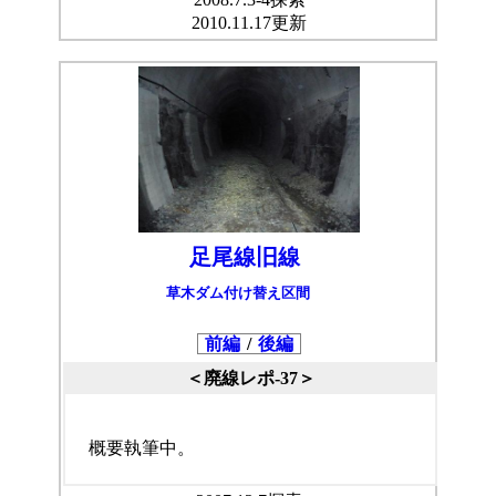
2010.11.17更新
足尾線旧線
草木ダム付け替え区間
前編
/
後編
＜廃線レポ-37＞
概要執筆中。