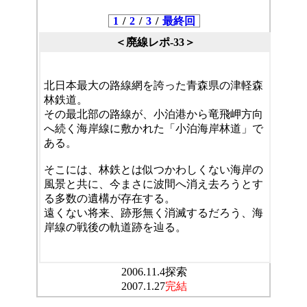
1
/
2
/
3
/
最終回
＜廃線レポ-33＞
北日本最大の路線網を誇った青森県の津軽森
林鉄道。
その最北部の路線が、小泊港から竜飛岬方向
へ続く海岸線に敷かれた「小泊海岸林道」で
ある。
そこには、林鉄とは似つかわしくない海岸の
風景と共に、今まさに波間へ消え去ろうとす
る多数の遺構が存在する。
遠くない将来、跡形無く消滅するだろう、海
岸線の戦後の軌道跡を辿る。
2006.11.4探索
2007.1.27
完結