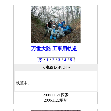
万世大路 工事用軌道
序
/
1
/
2
/
3
/
4
/
5
/
＜廃線レポ-24＞
執筆中。
2004.11.21探索
2006.1.22更新