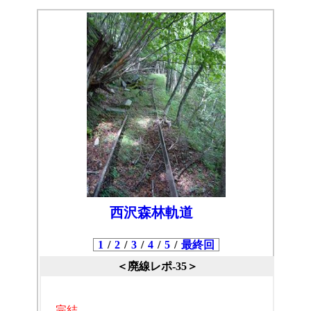
西沢森林軌道
1
/
2
/
3
/
4
/
5
/
最終回
＜廃線レポ-35＞
完結
。