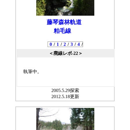
藤琴森林軌道
粕毛線
0
/
1
/
2
/
3
/
4
/
＜廃線レポ-22＞
執筆中。
2005.5.29探索
2012.5.18更新