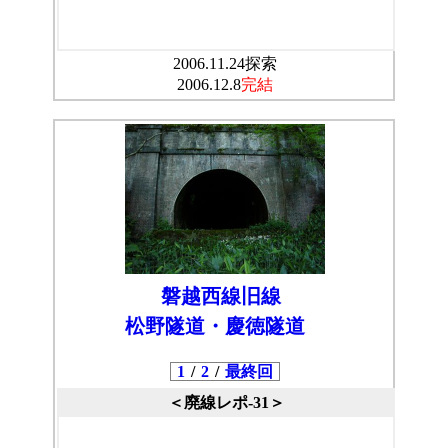
2006.11.24探索
2006.12.8
完結
磐越西線旧線
松野隧道・慶徳隧道
1
/
2
/
最終回
＜廃線レポ-31＞