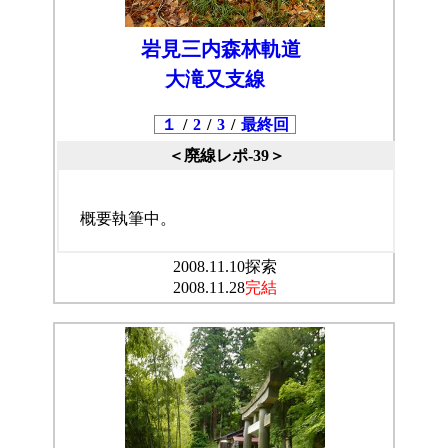
岩見三内森林軌道
大滝又支線
１
/
2
/
3
/
最終回
＜廃線レポ-39＞
概要執筆中。
2008.11.10探索
2008.11.28
完結