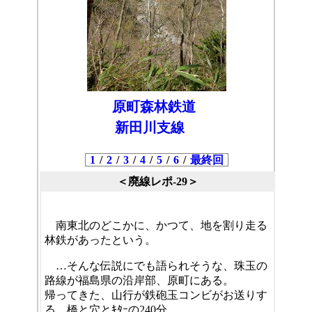
原町森林鉄道
新田川支線
1
/
2
/
3
/
4
/
5
/
6
/
最終回
＜廃線レポ-29＞
南東北のどこかに、かつて、地を割り走る
林鉄があったという。
…そんな伝説にでも語られそうな、珠玉の
路線が福島県の沿岸部、原町にある。
帰ってきた、山行が鉄砲玉コンビがお送りす
る、橋と穴とｷﾀｰの240分。