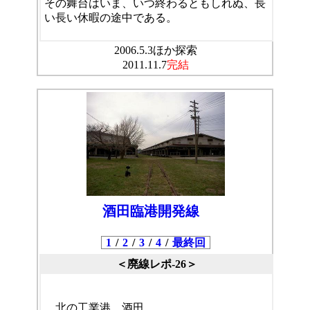
その舞台はいま、いつ終わるともしれぬ、長
い長い休暇の途中である。
2006.5.3ほか探索
2011.11.7
完結
酒田臨港開発線
1
/
2
/
3
/
4
/
最終回
＜廃線レポ-26＞
北の工業港、酒田。