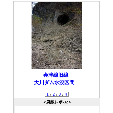
会津線旧線
大川ダム水没区間
1
/
2
/
3
/
4
＜廃線レポ-32＞